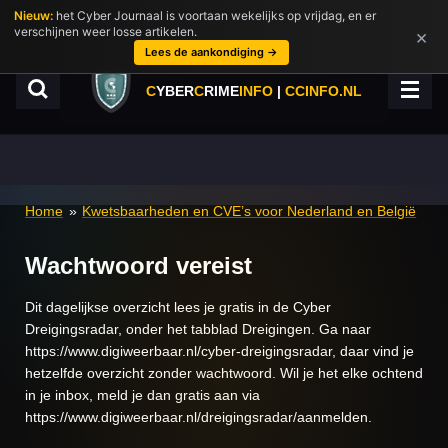
Nieuw:
het Cyber Journaal is voortaan wekelijks op vrijdag, en er
Ga
verschijnen weer losse artikelen.
×
direct
Lees de aankondiging →
naar
de
C
YBER
C
RIME
INFO
|
CCINFO.NL
hoofdinhoud
Home
»
Kwetsbaarheden en CVE’s voor Nederland en België
Wachtwoord vereist
Dit dagelijkse overzicht lees je gratis in de Cyber
Dreigingsradar, onder het tabblad Dreigingen. Ga naar
https://www.digiweerbaar.nl/cyber-dreigingsradar, daar vind je
hetzelfde overzicht zonder wachtwoord. Wil je het elke ochtend
in je inbox, meld je dan gratis aan via
https://www.digiweerbaar.nl/dreigingsradar/aanmelden.