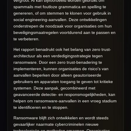
vergroot. AI kan bijvoorbeeld worden gebruikt om
spammails met foutloze grammatica en spelling te
genereren, of om stemmen te klonen voor gebruik in
social engineering-aanvallen. Deze ontwikkelingen
onderstrepen de noodzaak voor organisaties om hun
beveiligingsmaatregelen voortdurend aan te passen en
te verbeteren.
Het rapport benadrukt ook het belang van zero trust-
architectuur als een verdedigingsstrategie tegen
ransomware. Door een zero trust-benadering te
implementeren, kunnen organisaties de risico's van
aanvallen beperken door alleen geautoriseerde
gebruikers en apparaten toegang te geven tot kritieke
systemen. Deze aanpak, gecombineerd met
geavanceerde detectie- en responsmogelijkheden, kan
helpen om ransomware-aanvallen in een vroeg stadium
te identificeren en te stoppen.
Ransomware blijft zich ontwikkelen en wordt steeds
gevaarlijker naarmate cybercriminelen nieuwe
technologieën en methoden omarmen. Organisaties