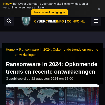
Nieuw:
het Cyber Journaal is voortaan wekelijks op vrijdag, en er
Ga
verschijnen weer losse artikelen.
×
direct
Lees de aankondiging →
naar
de
C
YBER
C
RIME
INFO
|
CCINFO.NL
hoofdinhoud
Home
»
Ransomware in 2024: Opkomende trends en recente
ontwikkelingen
Ransomware in 2024: Opkomende
trends en recente ontwikkelingen
Gepubliceerd op 22 augustus 2024 om 15:00