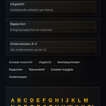
Uitgelicht
Verdiepende artikelen per thema
Rapporten
Dreigingsrapporten en analyses
Onderwerpen A-Z
Alle onderwerpen op een rij
Actueel overzicht
Uitgelicht
Kwetsbaarheden
Rapporten
Nieuwsbrief
Datalek hulpgids
Onderwerpen
A
B
C
D
E
F
G
H
I
J
K
L
M