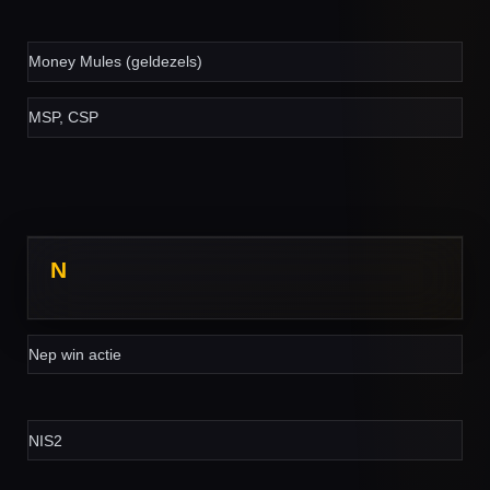
Money Mules (geldezels)
MSP, CSP
N
Nep win actie
NIS2