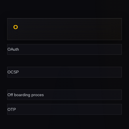
O
OAuth
OCSP
Off boarding proces
OTP