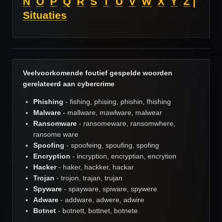
N
O
P
Q
R
S
T
U
V
W
X
Y
Z
|
Situaties
Veelvoorkomende foutief gespelde woorden
gerelateerd aan cybercrime
Phishing
- fishing, phising, phishin, fhishing
Malware
- mallware, mawlware, malwear
Ransomware
- ransomeware, ransomwhere,
ransome ware
Spoofing
- spoofeing, spoufing, spofing
Encryption
- incryption, encryptian, encrytion
Hacker
- haker, hackker, hackar
Trojan
- trojon, trajan, trujan
Spyware
- spayware, spiware, spywere
Adware
- addware, adwere, adwire
Botnet
- botnett, bottnet, botnete