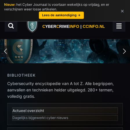
Nieuw:
het Cyber Journaal is voortaan wekelijks op vrijdag, en er
Ga
verschijnen weer losse artikelen.
×
direct
Lees de aankondiging →
naar
de
C
YBER
C
RIME
INFO
|
CCINFO.NL
hoofdinhoud
BIBLIOTHEEK
Cybersecurity encyclopedie van A tot Z. Alle begrippen,
aanvallen en technieken helder uitgelegd. 280+ termen,
volledig gratis.
Actueel overzicht
Dagelijks bijgewerkt cyber nieuws