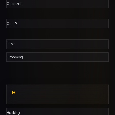
Geldezel
GeoIP
GPO
Grooming
H
Hacking