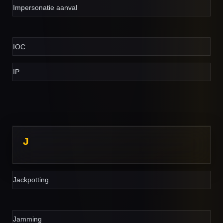
Impersonatie aanval
IOC
IP
J
Jackpotting
Jamming