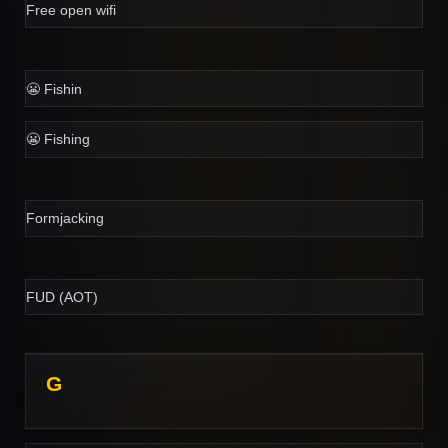
Free open wifi
😬 Fishin
😬 Fishing
Formjacking
FUD (AOT)
G