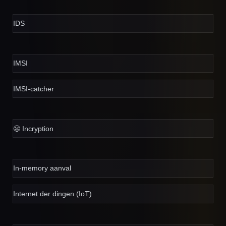
IDS
IMSI
IMSI-catcher
😬 I
ncryption
In-memory aanval
Internet der dingen (IoT)