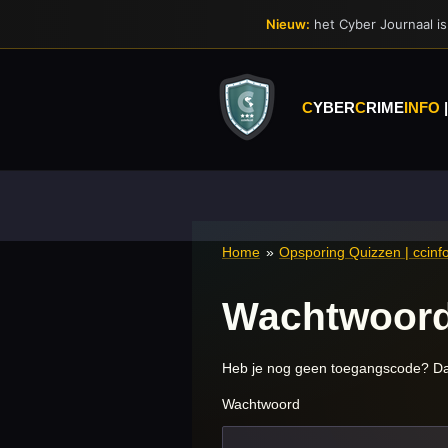
Ga
Nieuw:
het Cyber Journaal is 
direct
naar
de
hoofdinhoud
C
YBER
C
RIME
INFO
Home
»
Opsporing Quizzen | ccinfo
Wachtwoord
Heb je nog geen toegangscode? Dan
Wachtwoord