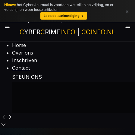
Nieuw:
het Cyber Journaal is voortaan wekelijks op vrijdag, en er
Ga
verschijnen weer losse artikelen.
×
direct
Lees de aankondiging →
naar
de
C
YBER
C
RIME
INFO
|
CCINFO.NL
hoofdinhoud
Home
Over ons
Inschrijven
Contact
STEUN ONS