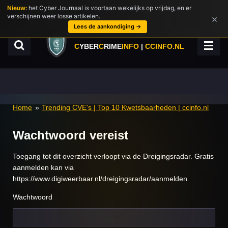
Nieuw:
het Cyber Journaal is voortaan wekelijks op vrijdag, en er
Ga
verschijnen weer losse artikelen.
×
direct
Lees de aankondiging →
naar
de
C
YBER
C
RIME
INFO
|
CCINFO.NL
hoofdinhoud
Home
»
Trending CVE's | Top 10 Kwetsbaarheden | ccinfo.nl
Wachtwoord vereist
Toegang tot dit overzicht verloopt via de Dreigingsradar. Gratis
aanmelden kan via
https://www.digiweerbaar.nl/dreigingsradar/aanmelden
Wachtwoord