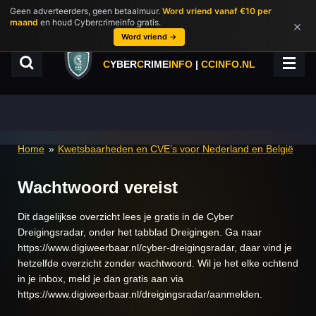
Geen adverteerders, geen betaalmuur.
Word vriend vanaf €10 per
Ga
maand
en houd Cybercrimeinfo gratis.
×
direct
Word vriend →
naar
de
C
YBER
C
RIME
INFO
|
CCINFO.NL
hoofdinhoud
Home
»
Kwetsbaarheden en CVE’s voor Nederland en België
Wachtwoord vereist
Dit dagelijkse overzicht lees je gratis in de Cyber
Dreigingsradar, onder het tabblad Dreigingen. Ga naar
https://www.digiweerbaar.nl/cyber-dreigingsradar, daar vind je
hetzelfde overzicht zonder wachtwoord. Wil je het elke ochtend
in je inbox, meld je dan gratis aan via
https://www.digiweerbaar.nl/dreigingsradar/aanmelden.