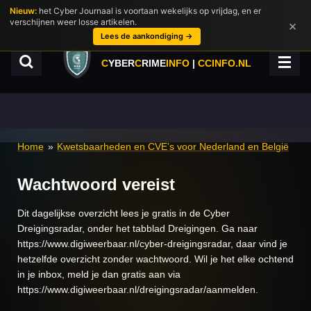
Nieuw:
het Cyber Journaal is voortaan wekelijks op vrijdag, en er
Ga
verschijnen weer losse artikelen.
×
direct
Lees de aankondiging →
naar
de
C
YBER
C
RIME
INFO
|
CCINFO.NL
hoofdinhoud
Home
»
Kwetsbaarheden en CVE’s voor Nederland en België
Wachtwoord vereist
Dit dagelijkse overzicht lees je gratis in de Cyber
Dreigingsradar, onder het tabblad Dreigingen. Ga naar
https://www.digiweerbaar.nl/cyber-dreigingsradar, daar vind je
hetzelfde overzicht zonder wachtwoord. Wil je het elke ochtend
in je inbox, meld je dan gratis aan via
https://www.digiweerbaar.nl/dreigingsradar/aanmelden.