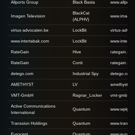
Allports Group
Black Basta
www.allports
BlackCat
Imagen Television
www.imagen
(ALPHV)
virtus-advocaten.be
LockBit
virtus-advoc
www.intertabak.com
LockBit
www.interta
RateGain
Hive
rategain.co
RateGain
Conti
rategain.co
detego.com
Industrial Spy
detego.com
AMETHYST
LV
amethyst-ra
VMT-GmbH
Ragnar_Locker
vmt-gmbh.d
Active Communications
Quantum
www.wplgro
International
Transsion Holdings
Quantum
www.transsi
Eurocept
Quantum
www.eurocep