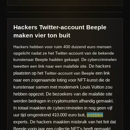
Hackers Twitter-account Beeple
maken vier ton buit
Hackers hebben voor ruim 400 duizend euro mensen
opgelicht nadat ze het Twitter-account van de bekende
kunstenaar Beeple hadden gekaapt. De cybercriminelen
De hackers
tweetten een link naar een malafide site.
plaatsten op het
een link
Twitter-account van Beeple
naar een zogenaamde loting voor NFT-kunst die de
kunstenaar samen met modemerk Louis Vuitton zou
hebben opgezet. De bezoekers van die malafide site
werden bedragen in cryptomunten afhandig gemaakt.
In totaal maakten de cybercriminelen in nog geen vijf
uur tijd omgerekend 410.000 euro buit,
meldden
experts.
De hackers maakten misbruik van het feit dat
Beeple vorig jaar een collectie NFT's heeft gemaakt