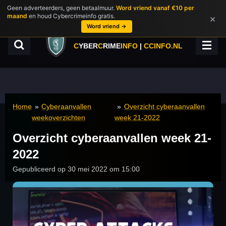
Geen adverteerders, geen betaalmuur.
Word vriend vanaf €10 per
Ga
maand
en houd Cybercrimeinfo gratis.
×
direct
Word vriend →
naar
de
C
YBER
C
RIME
INFO
|
CCINFO.NL
hoofdinhoud
Home
»
Cyberaanvallen
»
Overzicht cyberaanvallen
weekoverzichten
week 21-2022
Overzicht cyberaanvallen week 21-
2022
Gepubliceerd op 30 mei 2022 om 15:00