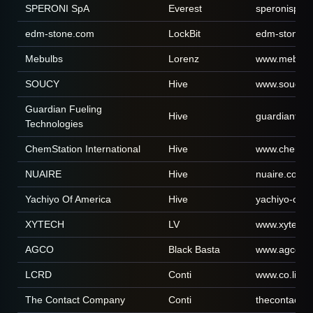
SPERONI SpA
Everest
speronispa.
edm-stone.com
LockBit
edm-stone.
Mebulbs
Lorenz
www.mebulb
SOUCY
Hive
www.soucy-
Guardian Fueling
Hive
guardianfue
Technologies
ChemStation International
Hive
www.chemsta
NUAIRE
Hive
nuaire.co.uk
Yachiyo Of America
Hive
yachiyo-of-
XYTECH
LV
www.xytech
AGCO
Black Basta
www.agcoco
LCRD
Conti
www.co.linn.
The Contact Company
Conti
thecontactc