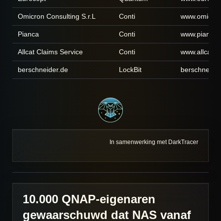
Omicron Consulting S.r.L
Conti
www.omicronc
Pianca
Conti
www.pianca
Allcat Claims Service
Conti
www.allcatc
berschneider.de
LockBit
berschneider
In samenwerking met DarkTracer
10.000 QNAP-eigenaren
gewaarschuwd dat NAS vanaf