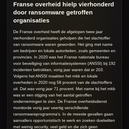
Franse overheid hielp vierhonderd
door ransomware getroffen
organisaties
De Franse overheid heeft de afgelopen twee jaar
vierhonderd organisaties geholpen die het slachtoffer
van ransomware waren geworden. Het ging met name
om bedrijven en lokale autoriteiten, zoals gemeenten en
provincies. In 2020 was het Franse nationale bureau
voor beveiliging van informatiesystemen (ANSSI) bij 192
incidenten betrokken, vorig jaar waren dat er 203.
Volgens het ANSSI maakten het mkb en lokale
overheden in 2020 nog 58 procent van de slachtoffers
uit. Dat was vorig jaar 71 procent. Met name bij het mkb
was er een stijging van het aantal getroffen
ondernemingen te zien. De Franse overheidsdienst
monitorde vorig jaar veertig verschillende
ransomwareprogramma's. In de meeste gevallen gaan
aanvallers opportunistisch te werk en zoeken doelwitten
met weinig security, veel geld en die zich geen