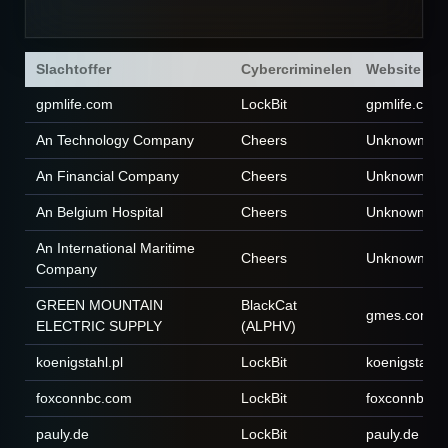
Slachtoffer
Cybercriminelen
Website
gpmlife.com
LockBit
gpmlife.com
An Technology Company
Cheers
Unknown
An Financial Company
Cheers
Unknown
An Belgium Hospital
Cheers
Unknown
An International Maritime
Cheers
Unknown
Company
GREEN MOUNTAIN
BlackCat
gmes.com
ELECTRIC SUPPLY
(ALPHV)
koenigstahl.pl
LockBit
koenigstahl.p
foxconnbc.com
LockBit
foxconnbc.c
pauly.de
LockBit
pauly.de