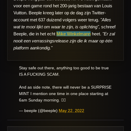
voor een game rond het 200-jarig bestaan van Louis
Vuitton. Beeple kreeg later op de dag zijn Twitter-
account met 637 duizend volgers weer terug.
"Alles
wat te mooi lijkt om waar te zijn, is oplichting",
schreef
Beeple, die in het echt
Mike Winkelmann
heet.
"Er zal
nooit een verrassingsrelease zijn die ik maar op één
platform aankondig."
Stay safe out there, anything too good to be true
IS A FUCKING SCAM.
And as side note, there will never be a SURPRISE
MINT I mention one time in one place starting at
6am Sunday morning. 🤦‍♂️
— beeple (@beeple)
May 22, 2022