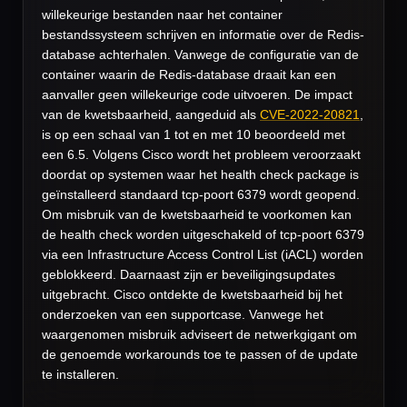
willekeurige bestanden naar het container
bestandssysteem schrijven en informatie over de Redis-
database achterhalen. Vanwege de configuratie van de
container waarin de Redis-database draait kan een
aanvaller geen willekeurige code uitvoeren. De impact
van de kwetsbaarheid, aangeduid als
CVE-2022-20821
,
is op een schaal van 1 tot en met 10 beoordeeld met
een 6.5. Volgens Cisco wordt het probleem veroorzaakt
doordat op systemen waar het health check package is
geïnstalleerd standaard tcp-poort 6379 wordt geopend.
Om misbruik van de kwetsbaarheid te voorkomen kan
de health check worden uitgeschakeld of tcp-poort 6379
via een Infrastructure Access Control List (iACL) worden
geblokkeerd. Daarnaast zijn er beveiligingsupdates
uitgebracht. Cisco ontdekte de kwetsbaarheid bij het
onderzoeken van een supportcase. Vanwege het
waargenomen misbruik adviseert de netwerkgigant om
de genoemde workarounds toe te passen of de update
te installeren.