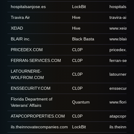
hospitalsanjose.es
LockBit
hospitalsanj
Travira Air
Hive
travira-air.c
XEIAD
Hive
www.xeiad.
BLAIR inc.
Black Basta
www.blairinc
PRICEDEX.COM
CL0P
pricedex.co
FERRAN-SERVICES.COM
CL0P
ferran-servi
LATOURNERIE-
CL0P
latournerie-
WOLFROM.COM
ENSSECURITY.COM
CL0P
enssecurity.
Florida Department of
Quantum
www.floridav
Veterans' Affairs
ATAPCOPROPERTIES.COM
CL0P
atapcoprope
ils.theinnovatecompanies.com
LockBit
ils.theinnov