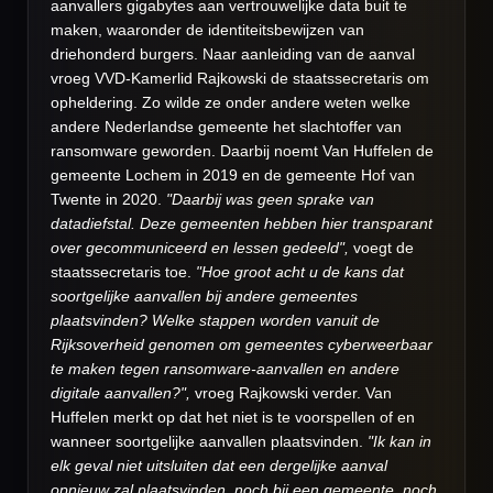
aanvallers gigabytes aan vertrouwelijke data buit te
maken, waaronder de identiteitsbewijzen van
driehonderd burgers. Naar aanleiding van de aanval
vroeg VVD-Kamerlid Rajkowski de staatssecretaris om
opheldering. Zo wilde ze onder andere weten welke
andere Nederlandse gemeente het slachtoffer van
ransomware geworden. Daarbij noemt Van Huffelen de
gemeente Lochem in 2019 en de gemeente Hof van
Twente in 2020.
"Daarbij was geen sprake van
datadiefstal. Deze gemeenten hebben hier transparant
over gecommuniceerd en lessen gedeeld",
voegt de
staatssecretaris toe.
"Hoe groot acht u de kans dat
soortgelijke aanvallen bij andere gemeentes
plaatsvinden? Welke stappen worden vanuit de
Rijksoverheid genomen om gemeentes cyberweerbaar
te maken tegen ransomware-aanvallen en andere
digitale aanvallen?",
vroeg Rajkowski verder. Van
Huffelen merkt op dat het niet is te voorspellen of en
wanneer soortgelijke aanvallen plaatsvinden.
"Ik kan in
elk geval niet uitsluiten dat een dergelijke aanval
opnieuw zal plaatsvinden, noch bij een gemeente, noch