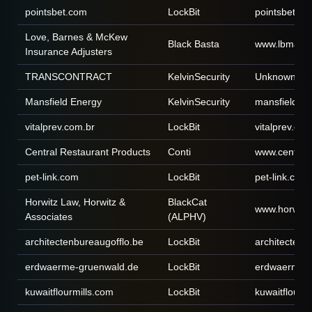
pointsbet.com
LockBit
pointsbet.c
Love, Barnes & McKew
Black Basta
www.lbmadju
Insurance Adjusters
TRANSCONTRACT
KelvinSecurity
Unknown
Mansfield Energy
KelvinSecurity
mansfield.en
vitalprev.com.br
LockBit
vitalprev.com
Central Restaurant Products
Conti
www.central
pet-link.com
LockBit
pet-link.com
Horwitz Law, Horwitz &
BlackCat
www.horwitz
Associates
(ALPHV)
architectenbureaugofflo.be
LockBit
architectenb
erdwaerme-gruenwald.de
LockBit
erdwaerme-g
kuwaitflourmills.com
LockBit
kuwaitflourm