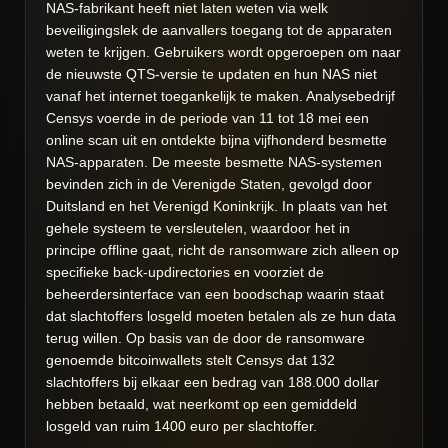
NAS-fabrikant heeft niet laten weten via welk
beveiligingslek de aanvallers toegang tot de apparaten
weten te krijgen. Gebruikers wordt opgeroepen om naar
de nieuwste QTS-versie te updaten en hun NAS niet
vanaf het internet toegankelijk te maken. Analysebedrijf
Censys voerde in de periode van 11 tot 18 mei een
online scan uit en ontdekte bijna vijfhonderd besmette
NAS-apparaten. De meeste besmette NAS-systemen
bevinden zich in de Verenigde Staten, gevolgd door
Duitsland en het Verenigd Koninkrijk. In plaats van het
gehele systeem te versleutelen, waardoor het in
principe offline gaat, richt de ransomware zich alleen op
specifieke back-updirectories en voorziet de
beheerdersinterface van een boodschap waarin staat
dat slachtoffers losgeld moeten betalen als ze hun data
terug willen. Op basis van de door de ransomware
genoemde bitcoinwallets stelt Censys dat 132
slachtoffers bij elkaar een bedrag van 188.000 dollar
hebben betaald, wat neerkomt op een gemiddeld
losgeld van ruim 1400 euro per slachtoffer.