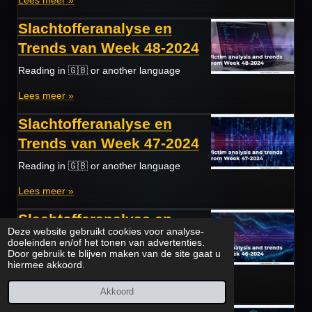
Slachtofferanalyse en
Trends van Week 48-2024
Reading in 🇬🇧 or another language
Lees meer »
Slachtofferanalyse en
Trends van Week 47-2024
Reading in 🇬🇧 or another language
Lees meer »
Slachtofferanalyse en
Deze website gebruikt cookies voor analyse-
Trends van Week 46-2024
doeleinden en/of het tonen van advertenties.
Door gebruik te blijven maken van de site gaat u
Reading in 🇬🇧 or another language
hiermee akkoord.
Lees meer »
Akkoord