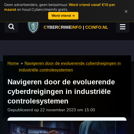
Geen adverteerders, geen betaalmuur.
Word vriend vanaf €10 per
Ga
maand
en houd Cybercrimeinfo gratis.
×
direct
Word vriend →
naar
de
C
YBER
C
RIME
INFO
|
CCINFO.NL
hoofdinhoud
Home
»
Navigeren door de evoluerende cyberdreigingen in
industriële controlesystemen
Navigeren door de evoluerende
cyberdreigingen in industriële
controlesystemen
Gepubliceerd op 22 november 2023 om 15:00