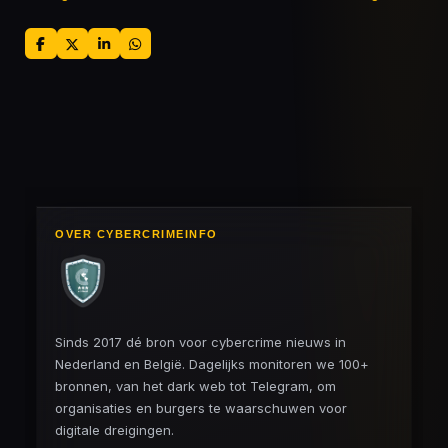
D
D
S
D
e
e
h
e
l
e
a
l
e
l
r
e
n
e
n
OVER CYBERCRIMEINFO
Sinds 2017 dé bron voor cybercrime nieuws in
Nederland en België. Dagelijks monitoren we 100+
bronnen, van het dark web tot Telegram, om
organisaties en burgers te waarschuwen voor
digitale dreigingen.