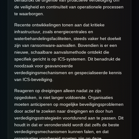
benadrukt de urgentie van proactieve verdediging om
de veiligheid en continuïteit van operationele processen
te waarborgen.
Recente ontwikkelingen tonen aan dat kritieke
infrastructuur, zoals energiecentrales en
waterbehandelingsfaciliteiten, steeds vaker het doelwit
zijn van ransomware-aanvallen. Bovendien is er een
nieuwe, schaalbare aanvalsmethode ontdekt die
specifiek gericht is op ICS-systemen. Dit benadrukt de
noodzaak voor geavanceerde
verdedigingsmechanismen en gespecialiseerde kennis
van ICS-beveiliging.
Reageren op dreigingen alleen nadat ze zijn
opgedoken, is niet langer voldoende. Organisaties
moeten anticiperen op mogelijke beveiligingsproblemen
door actief te zoeken naar dreigingen en door hun
verdedigingsstrategieën voortdurend aan te passen. Dit
houdt in dat er verondersteld wordt dat zelfs de beste
verdedigingsmechanismen kunnen falen, en dat
organisaties voorbereid moeten zijn op deze