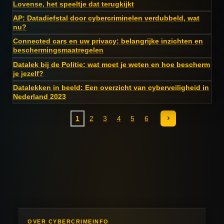
Lovense, het speeltje dat terugkijkt
AP: Datadiefstal door cybercriminelen verdubbeld, wat
nu?
Connected cars en uw privacy: belangrijke inzichten en
beschermingsmaatregelen
Datalek bij de Politie: wat moet je weten en hoe bescherm
je jezelf?
Datalekken in beeld: Een overzicht van cyberveiligheid in
Nederland 2023
1
2
3
4
5
6
OVER CYBERCRIMEINFO