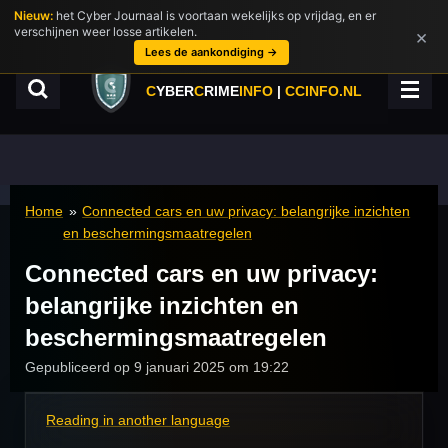
Nieuw:
het Cyber Journaal is voortaan wekelijks op vrijdag, en er
Ga
verschijnen weer losse artikelen.
×
direct
Lees de aankondiging →
naar
de
C
YBER
C
RIME
INFO
|
CCINFO.NL
hoofdinhoud
Home
»
Connected cars en uw privacy: belangrijke inzichten
en beschermingsmaatregelen
Connected cars en uw privacy:
belangrijke inzichten en
beschermingsmaatregelen
Gepubliceerd op 9 januari 2025 om 19:22
Reading in another language