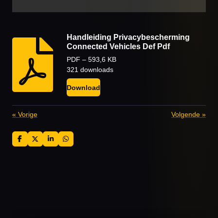
Handleiding Privacybescherming
Connected Vehicles Def Pdf
PDF – 593,6 KB
321 downloads
Download
«
Vorige
Volgende
»
D
D
S
D
e
e
h
e
l
e
a
l
e
l
r
e
n
e
n