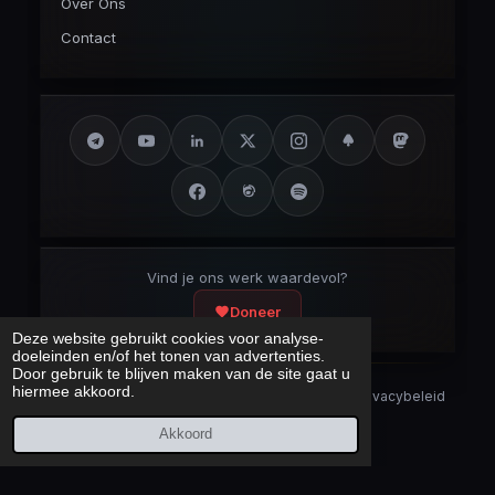
Over Ons
Contact
Vind je ons werk waardevol?
Doneer
Deze website gebruikt cookies voor analyse-
doeleinden en/of het tonen van advertenties.
Door gebruik te blijven maken van de site gaat u
hiermee akkoord.
Security Disclaimer
Security.txt
AI Bot Disclaimer
Privacybeleid
Cookieverklaring
Sitemap
Akkoord
Laatst bijgewerkt:
7 augustus 2026
© 2017 – 2026 Cybercrimeinfo