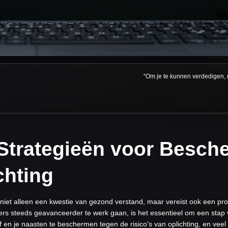
"Om je te kunnen verdedigen, 
 Strategieën voor Besch
chting
 niet alleen een kwestie van gezond verstand, maar vereist ook een pro
ters steeds geavanceerder te werk gaan, is het essentieel om een stap vo
 en je naasten te beschermen tegen de risico's van oplichting, en veel