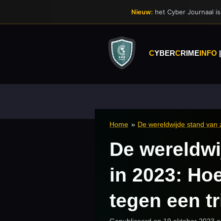
Ga
Nieuw:
het Cyber Journaal is 
direct
naar
de
hoofdinhoud
C
YBER
C
RIME
INFO
Home
»
De wereldwijde stand van 
De wereldwi
in 2023: Ho
tegen een tr
Gepubliceerd op 19 oktober 2023 