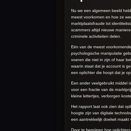
Nu we een algemeen beeld hebben
meest voorkomen en hoe ze werke
marktplaatsfraude tot identiteits
scammers altijd nieuwe maniere
criminele activiteiten delen.
Eén van de meest voorkomende 
psychologische manipulatie gebru
voeren die niet in zijn of haar 
waarin staat dat je account is g
een oplichter die hoopt dat je o
Een ander veelgebruikt middel i
voor een fractie van de marktpr
kleine lettertjes, verborgen koste
Het rapport laat ook zien dat o
hoogte zijn van digitale technol
een aantrekkelijk doelwit maakt 
Door te begrijpen hoe oplichte