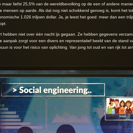
 is maar liefst 25,5% van de wereldbevolking op de een of andere manie
le mensen op aarde. Als dat nog niet schokkend genoeg is, komt het t
omische 1.026 triljoen dollar. Ja, je leest het goed: meer dan een trilj
opt.
t hebben niet over één nacht ijs gegaan. Ze hebben gegevens verzame
e aanpak zorgt voor een divers en representatief beeld van de stand 
uun is voor het risico van oplichting. Van jong tot oud en van rijk tot arm