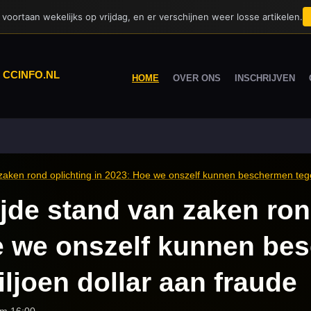
voortaan wekelijks op vrijdag, en er verschijnen weer losse artikelen.
|
CCINFO.NL
HOME
OVER ONS
INSCHRIJVEN
zaken rond oplichting in 2023: Hoe we onszelf kunnen beschermen tegen
jde stand van zaken ron
e we onszelf kunnen be
iljoen dollar aan fraude
om 16:00