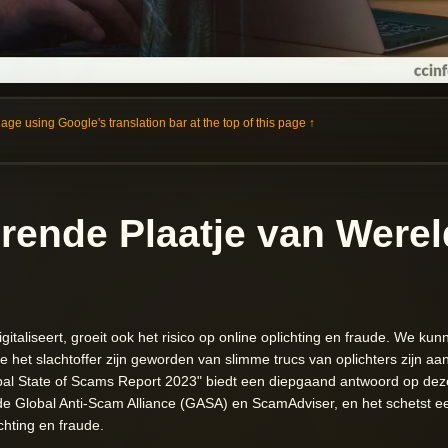
e using Google's translation bar at the top of this page ↑
rende Plaatje van Werel
gitaliseert, groeit ook het risico op online oplichting en fraude. We ku
 het slachtoffer zijn geworden van slimme trucs van oplichters zijn a
lobal State of Scams Report 2023" biedt een diepgaand antwoord op de
an de Global Anti-Scam Alliance (GASA) en ScamAdviser, en het schetst 
chting en fraude.