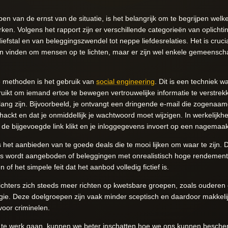
 van de ernst van de situatie, is het belangrijk om te begrijpen welk
n. Volgens het rapport zijn er verschillende categorieën van oplichtin
diefstal en van beleggingszwendel tot neppe liefdesrelaties. Het is cruc
n vinden om mensen op te lichten, maar er zijn wel enkele gemeensch
methoden is het gebruik van
social engineering
. Dit is een techniek wa
ikt om iemand ertoe te bewegen vertrouwelijke informatie te verstrekk
belang zijn. Bijvoorbeeld, je ontvangt een dringende e-mail die zogenaam
ehackt en dat je onmiddellijk je wachtwoord moet wijzigen. In werkelijkh
p de bijgevoegde link klikt en je inloggegevens invoert op een nagemaa
s het aanbieden van te goede deals die te mooi lijken om waar te zijn
ijs wordt aangeboden of beleggingen met onrealistisch hoge rendemente
n of het simpele feit dat het aanbod volledig fictief is.
plichters zich steeds meer richten op kwetsbare groepen, zoals ouderen
ogie. Deze doelgroepen zijn vaak minder sceptisch en daardoor makkelij
voor criminelen.
rs te werk gaan, kunnen we beter inschatten hoe we ons kunnen besch