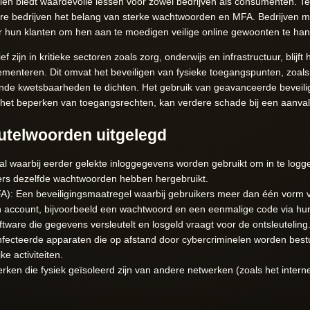
len biedt waardevolle lessen voor zowel bedrijven als consumenten. T
e bedrijven het belang van sterke wachtwoorden en MFA. Bedrijven mo
un klanten om hen aan te moedigen veilige online gewoonten te han
ef zijn in kritieke sectoren zoals zorg, onderwijs en infrastructuur, blijf
ementeren. Dit omvat het beveiligen van fysieke toegangspunten, zoal
e kwetsbaarheden te dichten. Het gebruik van geavanceerde beveilig
et beperken van toegangsrechten, kan verdere schade bij een aanva
eutelwoorden uitgelegd
al waarbij eerder gelekte inloggegevens worden gebruikt om in te log
kers dezelfde wachtwoorden hebben hergebruikt.
MFA): Een beveiligingsmaatregel waarbij gebruikers meer dan één vorm v
n account, bijvoorbeeld een wachtwoord en een eenmalige code via hun
ftware die gegevens versleutelt en losgeld vraagt voor de ontsleuteling
nfecteerde apparaten die op afstand door cybercriminelen worden best
e activiteiten.
ken die fysiek geïsoleerd zijn van andere netwerken (zoals het interne