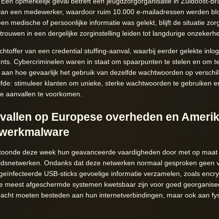
Een opmerkelijk geval betreft een jeugdzorgorganisatie in Zuidoost-B
nt van een medewerker, waardoor ruim 10.000 e-mailadressen werden bl
n medische of persoonlijke informatie was gelekt, blijft de situatie zorg
trouwen in een dergelijke zorginstelling leiden tot langdurige onzekerhe
chtoffer van een credential stuffing-aanval, waarbij eerder gelekte in
ounts. Cybercriminelen waren in staat om spaarpunten te stelen en om 
 aan hoe gevaarlijk het gebruik van dezelfde wachtwoorden op verschill
zelfde: stimuleer klanten om unieke, sterke wachtwoorden te gebruiken e
ke aanvallen te voorkomen.
vallen op Europese overheden en Amerik
twerkmalware
toonde deze week hun geavanceerde vaardigheden door met op maat 
eidsnetwerken. Ondanks dat deze netwerken normaal gesproken geen 
 geïnfecteerde USB-sticks gevoelige informatie verzamelen, zoals encry
 de meest afgeschermde systemen kwetsbaar zijn voor goed georganisee
ndacht moeten besteden aan hun internetverbindingen, maar ook aan f