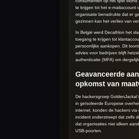
consumenten op het spel stond. 
te krijgen tot het e-mailaccou
organisatie benadrukte dat er gee
gezinnen kan het verlies van ver
In België werd Decathlon het sla
toegang te krijgen tot klantacc
persoonlijke aankopen. Dit toont
advies voor bedrijven blijft het
authenticatie (MFA) om dergelij
Geavanceerde aan
opkomst van maa
De hackersgroep GoldenJackal 
in geïsoleerde Europese overh
internet, konden de hackers via
incident onderstreept dat zelfs
dat organisaties niet alleen aa
USB-poorten.