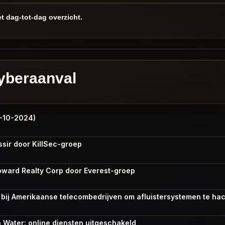
t dag-tot-dag overzicht.
cyberaanval
3-10-2024)
sir door KillSec-groep
ward Realty Corp door Everest-groep
 bij Amerikaanse telecombedrijven om afluistersystemen te ha
n Water: online diensten uitgeschakeld