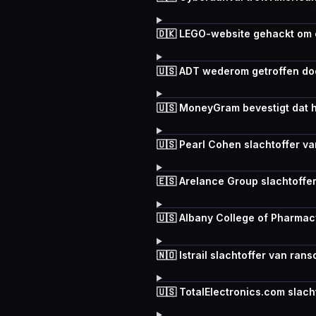
🇩🇰 LEGO-website gehackt om
🇺🇸 ADT wederom getroffen doo
🇺🇸 MoneyGram bevestigt dat 
🇺🇸 Pearl Cohen slachtoffer v
🇪🇸 Arelance Group slachtoff
🇺🇸 Albany College of Pharma
🇳🇴 Istrail slachtoffer van r
🇺🇸 TotalElectronics.com slac