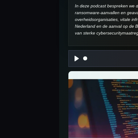
In deze podcast bespreken we de
ransomware-aanvallen en geavan
overheidsorganisaties, vitale i
Nederland en de aanval op de Be
van sterke cybersecuritymaatre
P
l
a
y