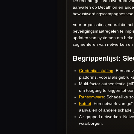
De recente golf van cyberaanval
aanvallen op Decathlon en ander
bewustwordingscampagnes voor h
Voor organisaties, vooral die acti
beveiligingsmaatregelen te impl
updaten van systemen om bekend
segmenteren van netwerken en h
Begrippenlijst: Sl
Credential stuffing
: Een aanv
platforms, vooral als gebrui
Multi-factor authenticatie (
om toegang te krijgen tot ee
Ransomware
: Schadelijke so
Botnet
: Een netwerk van geï
aanvallen of andere schadelijk
Air-gapped netwerken: Netwer
waarborgen.