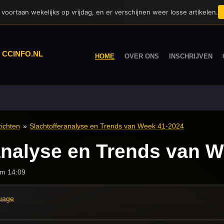
voortaan wekelijks op vrijdag, en er verschijnen weer losse artikelen.
|
CCINFO.NL
HOME
OVER ONS
INSCHRIJVEN
ichten
»
Slachtofferanalyse en Trends van Week 41-2024
analyse en Trends van 
om 14:09
guage