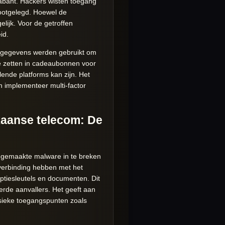
rabant. Hackers wisten toegang
ootgelegd. Hoewel de
elijk. Voor de getroffen
id.
loggegevens werden gebruikt om
te zetten in cadeaubonnen voor
ende platforms kan zijn. Het
n implementeer multi-factor
aanse telecom: De
gemaakte malware in te breken
verbinding hebben met het
ptiesleutels en documenten. Dit
rde aanvallers. Het geeft aan
ysieke toegangspunten zoals