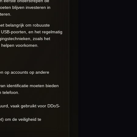
en eerste onderstrepen de
eten blijven investeren in
teren.
t het belangrijk om robuuste
s USB-poorten, en het regelmatig
ingstechnieken, zoals het
l helpen voorkomen.
gen op accounts op andere
an identificatie moeten bieden
 telefoon.
.
uurd, vaak gebruikt voor DDoS-
t) om de veiligheid te