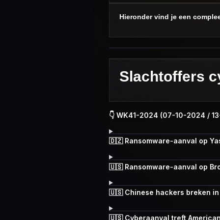
Hieronder vind je een complee
Slachtoffers 
👇 WK41-2024 (07-10-2024 / 1
🇩🇿 Ransomware-aanval op Yas
🇺🇸 Ransomware-aanval op Bro
🇺🇸 Chinese hackers breken in
🇺🇸 Cyberaanval treft America