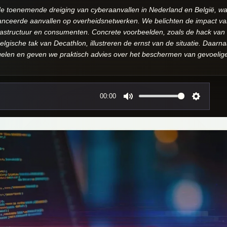
 toenemende dreiging van cyberaanvallen in Nederland en België, waar
ceerde aanvallen op overheidsnetwerken. We belichten de impact van
nfrastructuur en consumenten. Concrete voorbeelden, zoals de hack van
lgische tak van Decathlon, illustreren de ernst van de situatie. Daar
gelen en geven we praktisch advies over het beschermen van gevoelig
00:00
M
S
u
e
t
t
e
t
i
n
g
s