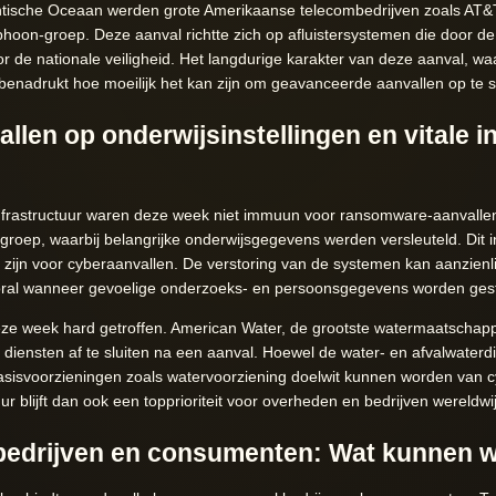
ntische Oceaan werden grote Amerikaanse telecombedrijven zoals AT&T
hoon-groep. Deze aanval richtte zich op afluistersystemen die door de
r de nationale veiligheid. Het langdurige karakter van deze aanval, wa
nadrukt hoe moeilijk het kan zijn om geavanceerde aanvallen op te 
en op onderwijsinstellingen en vitale in
g
 infrastructuur waren deze week niet immuun voor ransomware-aanvalle
roep, waarbij belangrijke onderwijsgegevens werden versleuteld. Dit i
en zijn voor cyberaanvallen. De verstoring van de systemen kan aanzie
oral wanneer gevoelige onderzoeks- en persoonsgegevens worden gest
deze week hard getroffen. American Water, de grootste watermaatschapp
diensten af te sluiten na een aanval. Hoewel de water- en afvalwaterd
s basisvoorzieningen zoals watervoorziening doelwit kunnen worden van 
tuur blijft dan ook een topprioriteit voor overheden en bedrijven wereldwi
bedrijven en consumenten: Wat kunnen w