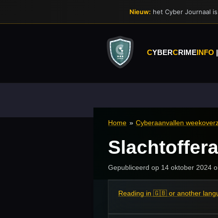
Ga
Nieuw:
het Cyber Journaal is 
direct
naar
de
hoofdinhoud
C
YBER
C
RIME
INFO
Home
»
Cyberaanvallen weekoverz
Slachtoffer
Gepubliceerd op 14 oktober 2024 
Reading in 🇬🇧 or another lan