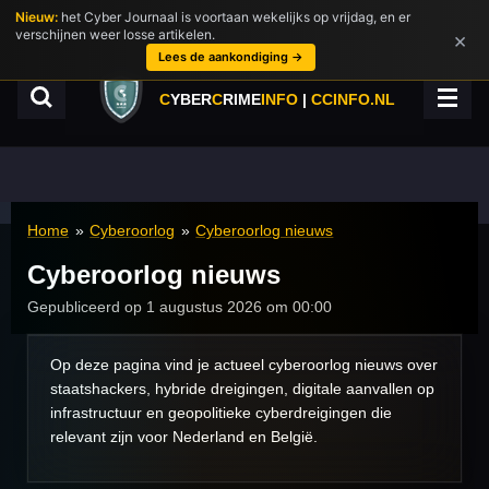
Nieuw:
het Cyber Journaal is voortaan wekelijks op vrijdag, en er
Ga
verschijnen weer losse artikelen.
×
direct
Lees de aankondiging →
naar
de
C
YBER
C
RIME
INFO
|
CCINFO.NL
hoofdinhoud
Home
»
Cyberoorlog
»
Cyberoorlog nieuws
Cyberoorlog nieuws
Gepubliceerd op 1 augustus 2026 om 00:00
Op deze pagina vind je actueel cyberoorlog nieuws over
staatshackers, hybride dreigingen, digitale aanvallen op
infrastructuur en geopolitieke cyberdreigingen die
relevant zijn voor Nederland en België.