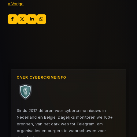
«
Vorige
D
D
S
D
e
e
h
e
l
e
a
l
e
l
r
e
n
e
n
OVER CYBERCRIMEINFO
Sinds 2017 dé bron voor cybercrime nieuws in
Nederland en België. Dagelijks monitoren we 100+
bronnen, van het dark web tot Telegram, om
organisaties en burgers te waarschuwen voor