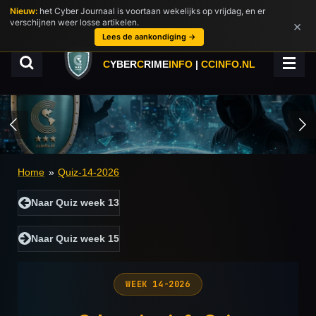
Nieuw:
het Cyber Journaal is voortaan wekelijks op vrijdag, en er
Ga
verschijnen weer losse artikelen.
×
direct
Lees de aankondiging →
naar
de
C
YBER
C
RIME
INFO
|
CCINFO.NL
hoofdinhoud
Home
»
Quiz-14-2026
Naar Quiz week 13
Naar Quiz week 15