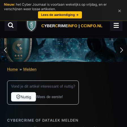
Nieuw:
het Cyber Journaal is voortaan wekelijks op vrijdag, en er
Ga
verschijnen weer losse artikelen.
×
direct
Lees de aankondiging →
naar
de
C
YBER
C
RIME
INFO
|
CCINFO.NL
hoofdinhoud
Home
»
Melden
Vond je dit artikel interessant of nuttig?
Nuttig
Wees de eerste!
CYBERCRIME OF DATALEK MELDEN