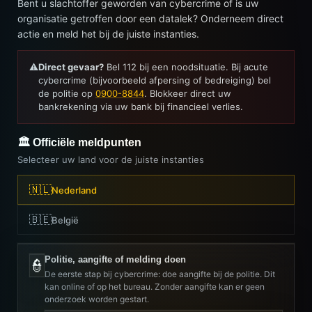
Bent u slachtoffer geworden van cybercrime of is uw
organisatie getroffen door een datalek? Onderneem direct
actie en meld het bij de juiste instanties.
⚠️
Direct gevaar?
Bel 112 bij een noodsituatie. Bij acute
cybercrime (bijvoorbeeld afpersing of bedreiging) bel
de politie op
0900-8844
. Blokkeer direct uw
bankrekening via uw bank bij financieel verlies.
🏛️ Officiële meldpunten
Selecteer uw land voor de juiste instanties
🇳🇱
Nederland
🇧🇪
België
Politie, aangifte of melding doen
👮
De eerste stap bij cybercrime: doe aangifte bij de politie. Dit
kan online of op het bureau. Zonder aangifte kan er geen
onderzoek worden gestart.