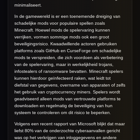
minimaliseert.
In de gamewereld is er een toenemende dreiging van
schadelijke mods voor populaire spellen zoals
Minecraft. Hoewel mods de spelervaring kunnen
verrijken, vormen sommige mods ook een groot
beveiligingsrisico. Kwaadwillende actoren gebruiken
platforms zoals GitHub en CurseForge om schadelijke
mods te verspreiden, die zich voordoen als verbetering
van de spelervaring, maar in werkelijkheid trojans,
infostealers of ransomware bevatten. Minecraft spelers
kunnen hierdoor geïnfecteerd raken, wat leidt tot
diefstal van gegevens, overname van apparaten of zelfs
het gebruik van cryptocurrency miners. Spelers wordt
geadviseerd alleen mods van vertrouwde platforms te
downloaden en regelmatig de beveiliging van hun
systeem te controleren om dit risico te beperken.
Volgens een recent rapport van Microsoft blijkt dat maar
liefst 80% van de onderzochte cyberaanvallen gericht
was op het verkrijgen van inloggegevens en andere