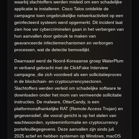
waarbij slachtoffers werden misleid om een schadelijke
applicatie te installeren. Cisco Talos ontdekte de
campagne toen ongebruikelijke netwerkactiviteit op een
geïnfecteerd systeem werd opgemerkt. Dit incident laat
zien hoe ver cybercriminelen gaan in het verbergen van
hun aanvallen door gebruik te maken van
geavanceerde infectiemechanismen en verborgen
processen, wat de detectie bemoeilijkt.
Daarnaast werd de Noord-Koreaanse groep WaterPlum
in verband gebracht met de ClickFake Interview
campagne, die zich voordeed als een sollicitatieproces
in de blockchain- en cryptocurrencysectoren.
Slachtoffers werden verleid om schadelijke software te
downloaden onder het mom van vermeende sollicitatie
instructies. De malware, OtterCandy, is een
platformonafhankelijke RAT (Remote Access Trojan) en
gegevensdief, die vooral gericht is op het stelen van
wachtwoorden, systeeminformatie en cryptocurrency
portefeuillegegevens. Deze aanvallen zijn sinds juli
2025 actief en hebben systemen op Windows, macOS