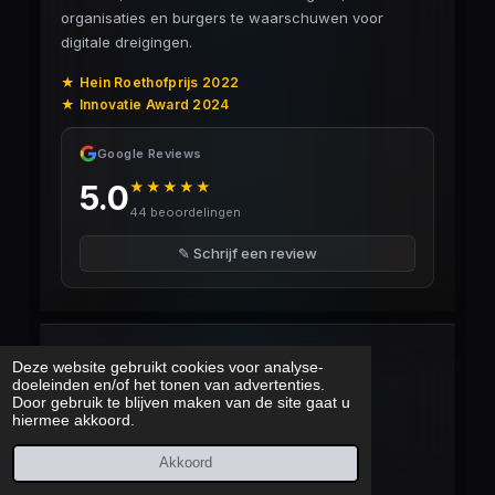
organisaties en burgers te waarschuwen voor
digitale dreigingen.
★ Hein Roethofprijs 2022
★ Innovatie Award 2024
Google Reviews
★★★★★
5.0
44 beoordelingen
✎ Schrijf een review
NIEUWS
Deze website gebruikt cookies voor analyse-
doeleinden en/of het tonen van advertenties.
Home
Door gebruik te blijven maken van de site gaat u
hiermee akkoord.
Artikelen
Videojournaal
Akkoord
Actuele cyberaanvallen