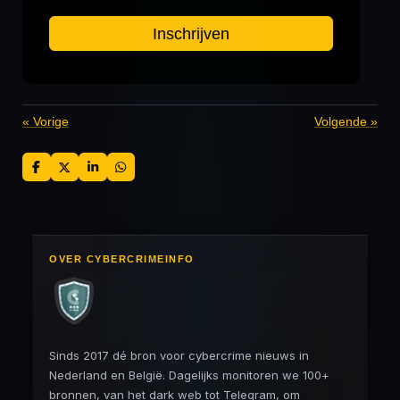
Inschrijven
«
Vorige
Volgende
»
D
D
S
D
e
e
h
e
l
e
a
l
e
l
r
e
n
e
n
OVER CYBERCRIMEINFO
Sinds 2017 dé bron voor cybercrime nieuws in
Nederland en België. Dagelijks monitoren we 100+
bronnen, van het dark web tot Telegram, om