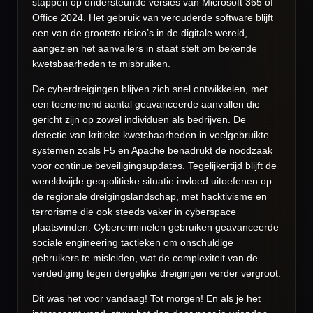
stappen op ondersteunde versies van Microsoft 365 of
Office 2024. Het gebruik van verouderde software blijft
een van de grootste risico’s in de digitale wereld,
aangezien het aanvallers in staat stelt om bekende
kwetsbaarheden te misbruiken.
De cyberdreigingen blijven zich snel ontwikkelen, met
een toenemend aantal geavanceerde aanvallen die
gericht zijn op zowel individuen als bedrijven. De
detectie van kritieke kwetsbaarheden in veelgebruikte
systemen zoals F5 en Apache benadrukt de noodzaak
voor continue beveiligingsupdates. Tegelijkertijd blijft de
wereldwijde geopolitieke situatie invloed uitoefenen op
de regionale dreigingslandschap, met hacktivisme en
terrorisme die ook steeds vaker in cyberspace
plaatsvinden. Cybercriminelen gebruiken geavanceerde
sociale engineering tactieken om onschuldige
gebruikers te misleiden, wat de complexiteit van de
verdediging tegen dergelijke dreigingen verder vergroot.
Dit was het voor vandaag! Tot morgen! En als je het