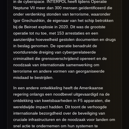
in de cyberspace. INTERPOL heeft tijdens Operatie
Neptune VII meer dan 300 mensen geïdentificeerd die
onder verdenking stonden van terrorisme, waaronder
Igor Grechushkin, de eigenaar van het schip betrokken
bij de Beiroet explosie in 2020. Dit was de grootste
operatie tot nu toe, met 153 arrestaties en een
aanzienlijke hoeveelheid gestolen documenten en drugs
in beslag genomen. De operatie benadrukt de
voortdurende dreiging van cybergerelateerde
criminaliteit die grensoverschrijdend opereert en de
noodzaak van internationale samenwerking om
terrorisme en andere vormen van georganiseerde
misdaad te bestrijden.
In een andere ontwikkeling heeft de Amerikaanse
regering onlangs een noodbevel uitgevaardigd na de
ontdekking van kwetsbaarheden in F5 apparaten, die
wereldwijde impact hadden. Dit toont de verhoogde
internationale bezorgdheid over de beveiliging van
cruciale infrastructuren en de noodzaak voor landen om
snel actie te ondernemen om hun systemen te