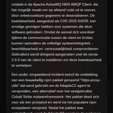
ontdekt in de Apache ActiveMQ NMS AMQP Client, die
het mogelijk maakt om op afstand code uit te voeren
door onbetrouwbare gegevens te deserialiseren. De
kwetsbaarheid, aangeduid als CVE-2025-54539, kan
ernstige gevolgen hebben voor systemen die deze
software gebruiken. Omdat de aanval zich voordoet
tijdens de communicatie tussen de client en broker,
kunnen aanvallers de volledige systeemintegriteit, -
beschikbaarheid en -vertrouwelijkheid compromitteren.
Gebruikers wordt dringend aangeraden snel de versie
2.4.0 van de client te installeren om deze kwetsbaarheid
te verhelpen.
Een ander zorgwekkend incident betrof de ontdekking
van een kwaadwillig npm pakket genaamd "https-proxy-
utils" dat werd gebruikt om de AdaptixC2 agent te
verspreiden, een alternatief voor het veelgebruikte
Cobalt Strike malwareframework. Het pakket deed zich
voor als een proxytool en werd via het populaire npm
ecosysteem verspreid. Nadat het pakket was