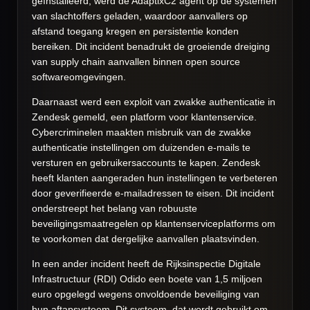
geïnstalleerd, werd de AdaptixC2 agent op de systemen
van slachtoffers geladen, waardoor aanvallers op
afstand toegang kregen en persistentie konden
bereiken. Dit incident benadrukt de groeiende dreiging
van supply chain aanvallen binnen open source
softwareomgevingen.
Daarnaast werd een exploit van zwakke authenticatie in
Zendesk gemeld, een platform voor klantenservice.
Cybercriminelen maakten misbruik van de zwakke
authenticatie instellingen om duizenden e-mails te
versturen en gebruikersaccounts te kapen. Zendesk
heeft klanten aangeraden hun instellingen te verbeteren
door geverifieerde e-mailadressen te eisen. Dit incident
onderstreept het belang van robuuste
beveiligingsmaatregelen op klantenserviceplatforms om
te voorkomen dat dergelijke aanvallen plaatsvinden.
In een ander incident heeft de Rijksinspectie Digitale
Infrastructuur (RDI) Odido een boete van 1,5 miljoen
euro opgelegd wegens onvoldoende beveiliging van
hun aftapsysteem. Dit systeem, dat wordt gebruikt om