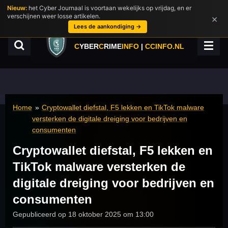
Nieuw:
het Cyber Journaal is voortaan wekelijks op vrijdag, en er
Ga
verschijnen weer losse artikelen.
×
direct
Lees de aankondiging →
naar
de
C
YBER
C
RIME
INFO
|
CCINFO.NL
hoofdinhoud
Home
»
Cryptowallet diefstal, F5 lekken en TikTok malware
versterken de digitale dreiging voor bedrijven en
consumenten
Cryptowallet diefstal, F5 lekken en
TikTok malware versterken de
digitale dreiging voor bedrijven en
consumenten
Gepubliceerd op 18 oktober 2025 om 13:00