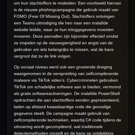
om hun slachtoffers te misleiden. Een voorbeeld hiervan
is de nieuwe phishingcampagne die gebruik maakt van
FOMO (Fear Of Missing Out). Slachtoffers ontvingen
een Teams uitnodiging die hen naar een malafide
website leidde, waar ze hun inloggegevens moesten
invoeren. Deze aanvallen zijn bijzonder effectief omdat
ze inspelen op de nieuwsgierigheid en angst van de
gebruiker om iets belangrijks te missen, wat de kans
vergroot dat ze de link volgen.
Op sociaal niveau werd ook een groeiende dreiging
waargenomen in de verspreiding van zelfcompilerende
malware via TikTok video’s. Cybercriminelen gebruiken
TikTok om schadelijke software aan te bieden, vermomd
als gratis softwareactiveringen. De malafide PowerShell
opdrachten die aan slachtoffers worden gepresenteerd,
laden op afstand kwaadaardige code die gevoelige
gegevens steelt. De campagne maakt gebruik van
zelfcompilerende technieken, waarbij C# code tijdens de
uitvoering wordt gecompileerd, wat traditionele
detectiemethoden omzeilt en de kans op ontdekking