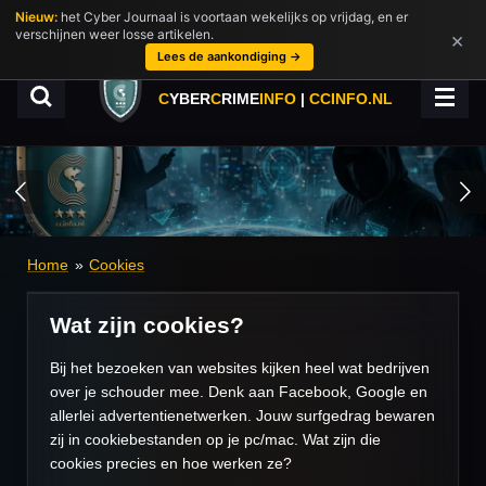
Nieuw:
het Cyber Journaal is voortaan wekelijks op vrijdag, en er
Ga
verschijnen weer losse artikelen.
×
direct
Lees de aankondiging →
naar
de
C
YBER
C
RIME
INFO
|
CCINFO.NL
hoofdinhoud
Home
»
Cookies
Wat zijn cookies?
Bij het bezoeken van websites kijken heel wat bedrijven
over je schouder mee. Denk aan Facebook, Google en
allerlei advertentienetwerken. Jouw surfgedrag bewaren
zij in cookiebestanden op je pc/mac. Wat zijn die
cookies precies en hoe werken ze?