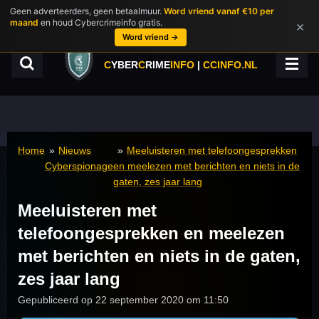
Geen adverteerders, geen betaalmuur.
Word vriend vanaf €10 per
Ga
maand
en houd Cybercrimeinfo gratis.
×
direct
Word vriend →
naar
de
C
YBER
C
RIME
INFO
|
CCINFO.NL
hoofdinhoud
Home
»
Nieuws
»
Meeluisteren met telefoongesprekken
Cyberspionage
en meelezen met berichten en niets in de
gaten, zes jaar lang
Meeluisteren met
telefoongesprekken en meelezen
met berichten en niets in de gaten,
zes jaar lang
Gepubliceerd op 22 september 2020 om 11:50