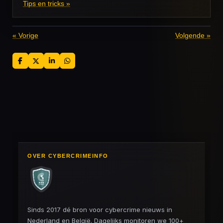
Tips en tricks »
«
Vorige
Volgende
»
D
D
S
D
e
e
h
e
l
e
a
l
e
l
r
e
n
e
n
OVER CYBERCRIMEINFO
Sinds 2017 dé bron voor cybercrime nieuws in
Nederland en België. Dagelijks monitoren we 100+