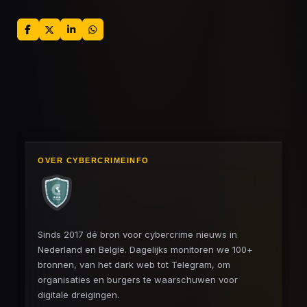
D
D
S
D
e
e
h
e
l
e
a
l
e
l
r
e
n
e
n
OVER CYBERCRIMEINFO
Sinds 2017 dé bron voor cybercrime nieuws in
Nederland en België. Dagelijks monitoren we 100+
bronnen, van het dark web tot Telegram, om
organisaties en burgers te waarschuwen voor
digitale dreigingen.