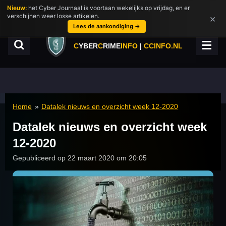
Nieuw:
het Cyber Journaal is voortaan wekelijks op vrijdag, en er
Ga
verschijnen weer losse artikelen.
×
direct
Lees de aankondiging →
naar
de
C
YBER
C
RIME
INFO
|
CCINFO.NL
hoofdinhoud
Home
»
Datalek nieuws en overzicht week 12-2020
Datalek nieuws en overzicht week
12-2020
Gepubliceerd op 22 maart 2020 om 20:05