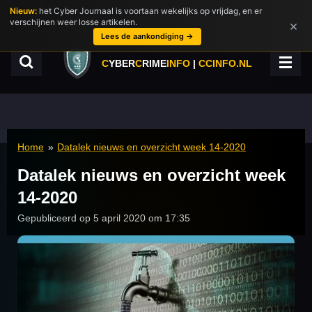
Nieuw:
het Cyber Journaal is voortaan wekelijks op vrijdag, en er
Ga
verschijnen weer losse artikelen.
×
direct
Lees de aankondiging →
naar
de
C
YBER
C
RIME
INFO
|
CCINFO.NL
hoofdinhoud
Home
»
Datalek nieuws en overzicht week 14-2020
Datalek nieuws en overzicht week
14-2020
Gepubliceerd op 5 april 2020 om 17:35