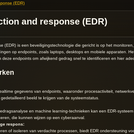
esponse (EDR)
ction and response (EDR)
 (EDR) is een beveiligingstechnologie die gericht is op het monitoren
igingen op endpoints, zoals laptops, desktops en mobiele apparaten. H
 deze endpoints om afwijkend gedrag snel te identificeren en hier adeq
rken
ltime gegevens van endpoints, waaronder procesactiviteit, netwerkv
gedetailleerd beeld te krijgen van de systeemstatus.
gedragsanalyse en machine learning-technieken kan een EDR-systeem
ficeren, die kunnen wijzen op een cyberaanval.
ge respons:
eren of isoleren van verdachte processen, biedt EDR ondersteuning vo