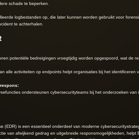
rdere schade te beperken.
leerde logbestanden op, die later kunnen worden gebruikt voor foren
cident te achterhalen.
R
nen potentiële bedreigingen vroegtijdig worden opgespoord, wat de react
an alle activiteiten op endpoints helpt organisaties bij het identificer
trespons:
sefuncties ondersteunen cybersecurityteams bij het onderzoeken van 
e (EDR) is een essentieel onderdeel van moderne cybersecuritystrate
ectie van afwijkend gedrag en uitgebreide responsmogelijkheden, helpt