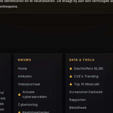
te identificeren en te neutraliseren. Dit draagt bij aan een verhoogde a
dentrespons.
NIEUWS
DATA & TOOLS
Home
Slachtoffers NL/BE
Artikelen
CVE's Trending
Videojournaal
Top 10 Misbruikt
Actuele
Screenshot Darkweb
and
cyberaanvallen
n we
Rapporten
web
Cyberoorlog
Bibliotheek
 en
Kwetsbaarheden