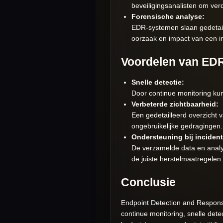
beveiligingsanalisten om ve
Forensische analyse:
EDR-systemen slaan gedetail
oorzaak en impact van een in
Voordelen van ED
Snelle detectie:
Door continue monitoring kun
Verbeterde zichtbaarheid:
Een gedetailleerd overzicht v
ongebruikelijke gedragingen.
Ondersteuning bij inciden
De verzamelde data en analy
de juiste herstelmaatregelen.
Conclusie
Endpoint Detection and Respons
continue monitoring, snelle det