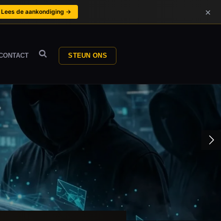
×
Lees de aankondiging →
CONTACT
STEUN ONS