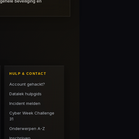
lgehele beveiliging en
HULP & CONTACT
Account gehackt?
Datalek hulpgids
Incident melden
Cyber Week Challenge
31
Onderwerpen A-Z
Inschrijven