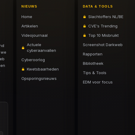
NIEUWS
DATA & TOOLS
Home
Slachtoffers NL/BE
Artikelen
CVE's Trending
Videojournaal
Top 10 Misbruikt
Actuele
Screenshot Darkweb
and
cyberaanvallen
n we
Rapporten
web
Cyberoorlog
Bibliotheek
 en
Kwetsbaarheden
r
Tips & Tools
Opsporingsnieuws
EDM voor focus