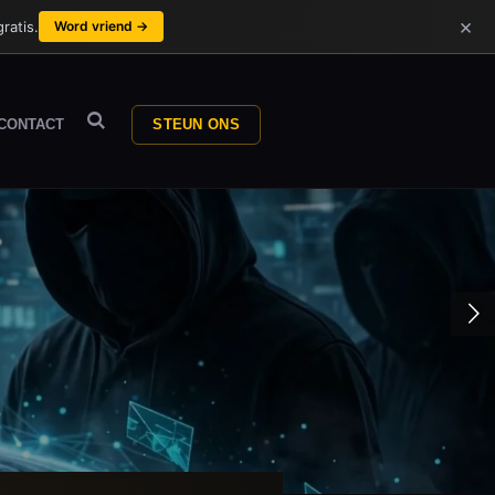
×
ratis.
Word vriend →
CONTACT
STEUN ONS