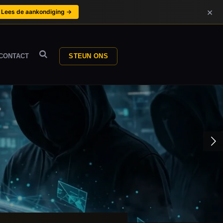
×
Lees de aankondiging →
CONTACT
STEUN ONS