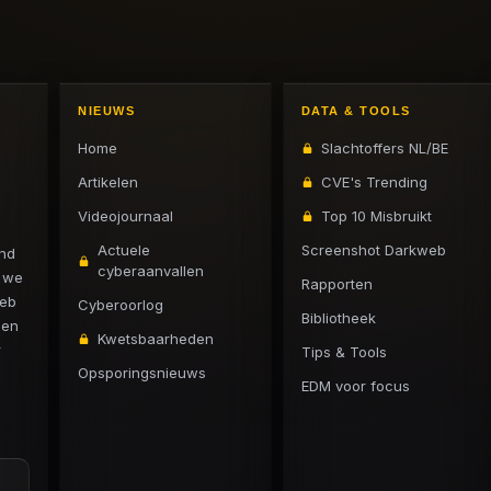
NIEUWS
DATA & TOOLS
Home
Slachtoffers NL/BE
Artikelen
CVE's Trending
Videojournaal
Top 10 Misbruikt
Actuele
Screenshot Darkweb
and
cyberaanvallen
n we
Rapporten
web
Cyberoorlog
Bibliotheek
 en
Kwetsbaarheden
r
Tips & Tools
Opsporingsnieuws
EDM voor focus