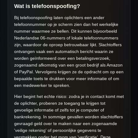
Wat is telefoonspoofing?
Bij telefoonspoofing laten oplichters een ander
telefoonnummer op je scherm zien dan het werkelijke
nummer waarmee ze bellen. Dit kunnen bijvoorbeeld
Nederlandse 06-nummers of lokale telefoonnummers
zijn, waardoor de oproep betrouwbaar lijkt. Slachtoffers
ontvangen vaak een automatisch bericht waarin ze
worden geïnformeerd over een betalingsverzoek,
zogenaamd afkomstig van een groot bedrijf als Amazon
of PayPal. Vervolgens krijgen ze de opdracht om op een
bepaalde toets te drukken voor meer informatie of om
een medewerker te spreken.
Hier begint het echte risico: zodra je in contact komt met
de oplichter, proberen ze toegang te krijgen tot
gevoelige informatie of zelfs tot je computer of
bankrekening. In sommige gevallen worden slachtoffers
gevraagd geld over te maken naar een zogenaamde
'veilige rekening' of persoonlijke gegevens te
verstrekken onder het mom van 'verificatie'. Deze