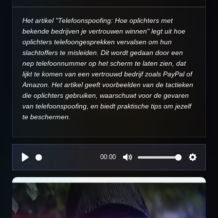
Het artikel "Telefoonspoofing: Hoe oplichters met
bekende bedrijven je vertrouwen winnen" legt uit hoe
oplichters telefoongesprekken vervalsen om hun
slachtoffers te misleiden. Dit wordt gedaan door een
nep telefoonnummer op het scherm te laten zien, dat
lijkt te komen van een vertrouwd bedrijf zoals PayPal of
Amazon. Het artikel geeft voorbeelden van de tactieken
die oplichters gebruiken, waarschuwt voor de gevaren
van telefoonspoofing, en biedt praktische tips om jezelf
te beschermen.
00:00
P
M
S
l
u
e
a
t
t
y
e
t
i