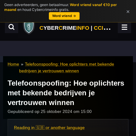
Geen adverteerders, geen betaalmuur.
Word vriend vanaf €10 per
Ga
maand
en houd Cybercrimeinfo gratis.
×
direct
Word vriend →
naar
de
C
YBER
C
RIME
INFO
|
CCINFO.NL
hoofdinhoud
Home
»
Telefoonspoofing: Hoe oplichters met bekende
bedrijven je vertrouwen winnen
Telefoonspoofing: Hoe oplichters
met bekende bedrijven je
vertrouwen winnen
Gepubliceerd op 25 oktober 2024 om 15:00
Reading in 🇬🇧 or another language