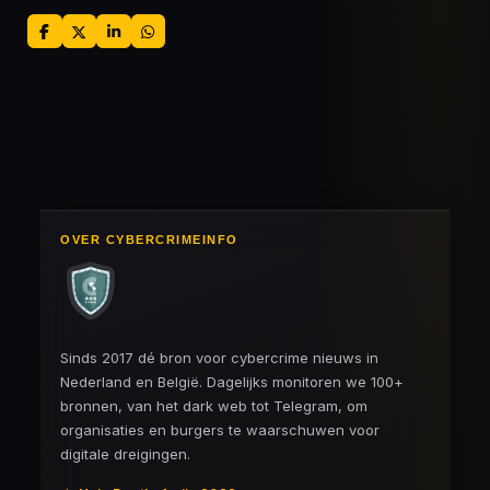
D
D
S
D
e
e
h
e
l
e
a
l
e
l
r
e
n
e
n
OVER CYBERCRIMEINFO
Sinds 2017 dé bron voor cybercrime nieuws in
Nederland en België. Dagelijks monitoren we 100+
bronnen, van het dark web tot Telegram, om
organisaties en burgers te waarschuwen voor
digitale dreigingen.