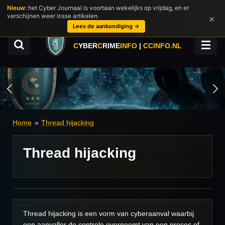
Nieuw:
het Cyber Journaal is voortaan wekelijks op vrijdag, en er
Ga
verschijnen weer losse artikelen.
×
direct
Lees de aankondiging →
naar
de
C
YBER
C
RIME
INFO
|
CCINFO.NL
hoofdinhoud
Home
»
Thread hijacking
Thread hijacking
Thread hijacking is een vorm van cyberaanval waarbij
een aanvaller de controle overneemt van een proces of