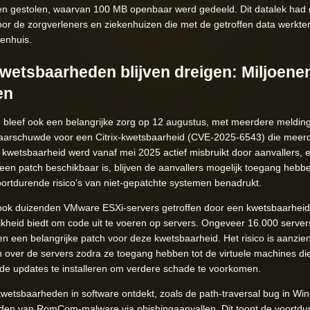
n gestolen, waarvan 100 MB openbaar werd gedeeld. Dit datalek had n
r de zorgverleners en ziekenhuizen die met de getroffen data werkten,
enhuis.
kwetsbaarheden blijven dreigen: Miljoen
en
bleef ook een belangrijke zorg op 12 augustus, met meerdere melding
aarschuwde voor een Citrix-kwetsbaarheid (CVE-2025-6543) die meerder
 kwetsbaarheid werd vanaf mei 2025 actief misbruikt door aanvallers,
een patch beschikbaar is, blijven de aanvallers mogelijk toegang hebb
voortdurende risico’s van niet-gepatchte systemen benadrukt.
ook duizenden VMware ESXi-servers getroffen door een kwetsbaarheid
jkheid biedt om code uit te voeren op servers. Ongeveer 16.000 server
n een belangrijke patch voor deze kwetsbaarheid. Het risico is aanzien
en over de servers zodra ze toegang hebben tot de virtuele machines di
e updates te installeren om verdere schade te voorkomen.
 kwetsbaarheden in software ontdekt, zoals de path-traversal bug in 
iden van RomCom-malware via phishingaanvallen. Dit toont de voortdu