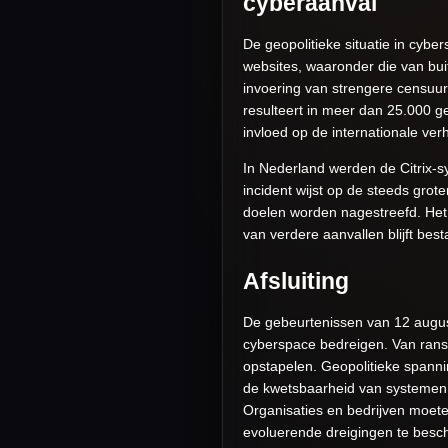
cyberaanval
De geopolitieke situatie in cyb
websites, waaronder die van bui
invoering van strengere censuur
resulteert in meer dan 25.000 ge
invloed op de internationale v
In Nederland werden de Citrix-s
incident wijst op de steeds grot
doelen worden nagestreefd. Het
van verdere aanvallen blijft best
Afsluiting
De gebeurtenissen van 12 augus
cyberspace bedreigen. Van ranso
opstapelen. Geopolitieke spannin
de kwetsbaarheid van systemen 
Organisaties en bedrijven moete
evoluerende dreigingen te bes