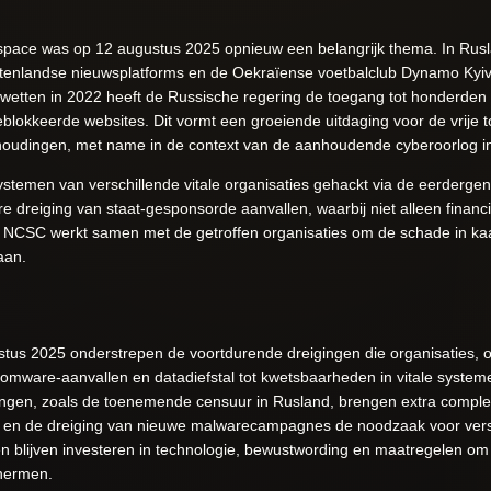
erspace was op 12 augustus 2025 opnieuw een belangrijk thema. In Rus
tenlandse nieuwsplatforms en de Oekraïense voetbalclub Dynamo Kyiv,
wetten in 2022 heeft de Russische regering de toegang tot honderden 
blokkeerde websites. Dit vormt een groeiende uitdaging voor de vrije t
erhoudingen, met name in de context van de aanhoudende cyberoorlog i
ystemen van verschillende vitale organisaties gehackt via de eerderg
ere dreiging van staat-gesponsorde aanvallen, waarbij niet alleen financ
 NCSC werkt samen met de getroffen organisaties om de schade in kaa
aan.
tus 2025 onderstrepen de voortdurende dreigingen die organisaties, o
mware-aanvallen en datadiefstal tot kwetsbaarheden in vitale systemen,
gen, zoals de toenemende censuur in Rusland, brengen extra complexitei
en de dreiging van nieuwe malwarecampagnes de noodzaak voor verst
n blijven investeren in technologie, bewustwording en maatregelen om 
chermen.