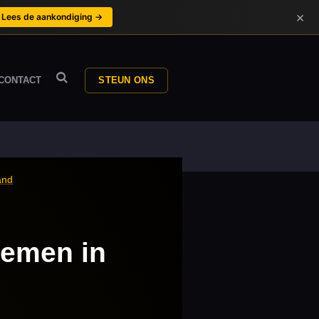
×
Lees de aankondiging →
CONTACT
STEUN ONS
and
temen in