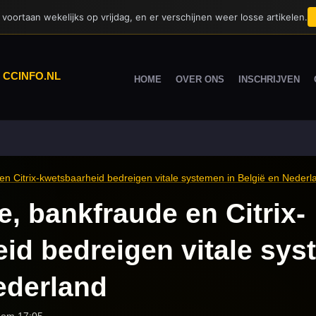
voortaan wekelijks op vrijdag, en er verschijnen weer losse artikelen.
|
CCINFO.NL
HOME
OVER ONS
INSCHRIJVEN
 Citrix-kwetsbaarheid bedreigen vitale systemen in België en Nederl
 bankfraude en Citrix-
id bedreigen vitale sys
ederland
 om 17:05