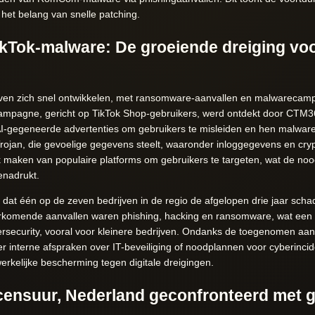
 het belang van snelle patching.
Tok-malware: De groeiende dreiging voo
ijven zich snel ontwikkelen, met ransomware-aanvallen en malwarecamp
pagne, gericht op TikTok Shop-gebruikers, werd ontdekt door CTM36
I-gegeneerde advertenties om gebruikers te misleiden en hen malware t
rojan, die gevoelige gegevens steelt, waaronder inloggegevens en cryp
k maken van populaire platforms om gebruikers te targeten, wat de no
enadrukt.
 dat één op de zeven bedrijven in de regio de afgelopen drie jaar sch
orkomende aanvallen waren phishing, hacking en ransomware, wat een du
rsecurity, vooral voor kleinere bedrijven. Ondanks de toegenomen aanda
r interne afspraken over IT-beveiliging of noodplannen voor cyberincide
kelijke bescherming tegen digitale dreigingen.
censuur, Nederland geconfronteerd met g