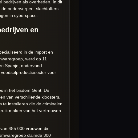
 bedrijven als overheden. In dit
 de onderwerpen: slachtoffers
ngen in cyberspace.
edrijven en
ecialiseerd in de import en
somwaregroep, werd op 11
ë en Spanje, ondervond
 voedselproductiesector voor
es in het bisdom Gent. De
en van verschillende kloosters.
te installeren die de criminelen
ebruik maken van het vertrouwen
ns van 485.000 vrouwen die
somwaregroep claimde 300