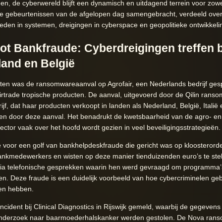
n, de cyberwereld blijft een dynamisch en uitdagend terrein voor zowel
ste gebeurtenissen van de afgelopen dag samengebracht, verdeeld over
den in systemen, dreigingen in cyberspace en geopolitieke ontwikkeli
t Bankfraude: Cyberdreigingen treffen b
land en België
ten was de ransomwareaanval op Agrofair, een Nederlands bedrijf gesp
Fairtrade tropische producten. De aanval, uitgevoerd door de Qilin ran
jf, dat haar producten verkoopt in landen als Nederland, België, Itali
gen door deze aanval. Het benadrukt de kwetsbaarheid van de agro- en
sector vaak over het hoofd wordt gezien in veel beveiligingsstrategieën.
e voor een golf van bankhelpdeskfraude die gericht was op kloosterord
bankmedewerkers en wisten op deze manier tienduizenden euro’s te stel
via telefonische gesprekken waarin hen werd gevraagd om programma’s 
n. Deze fraude is een duidelijk voorbeeld van hoe cybercriminelen g
gen hebben.
ncident bij Clinical Diagnostics in Rijswijk gemeld, waarbij de gegeve
nderzoek naar baarmoederhalskanker werden gestolen. De Nova ran