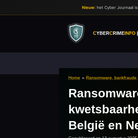
Ga
Nieuw:
het Cyber Journaal is 
direct
naar
de
hoofdinhoud
C
YBER
C
RIME
INFO
Home
»
Ransomware, bankfraude en
Ransomware,
kwetsbaarhe
België en N
Gepubliceerd op 13 augustus 2025