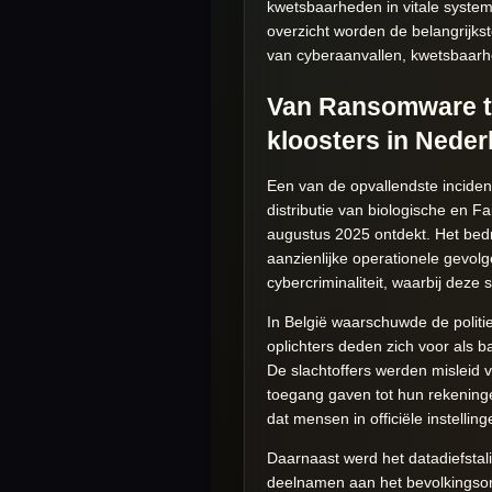
kwetsbaarheden in vitale systeme
overzicht worden de belangrijk
van cyberaanvallen, kwetsbaarhe
Van Ransomware to
kloosters in Neder
Een van de opvallendste inciden
distributie van biologische en 
augustus 2025 ontdekt. Het bedri
aanzienlijke operationele gevol
cybercriminaliteit, waarbij deze 
In België waarschuwde de politi
oplichters deden zich voor als 
De slachtoffers werden misleid 
toegang gaven tot hun rekeninge
dat mensen in officiële instellin
Daarnaast werd het datadiefstali
deelnamen aan het bevolkingso