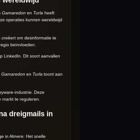
n
Gamaredon
en
Turla
heeft
eze operaties kunnen wereldwijd
 creëert om desinformatie te
regio beïnvloeden.
p LinkedIn. Dit soort aanvallen
n
Gamaredon
en
Turla
toont aan
spyware-industrie. Deze
 markt te reguleren.
na dreigmails in
ge in Almere. Het snelle