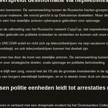
lijven toenemen. De samenwerking tussen de Russische hacker-groepe
Kazuar-malware, die vooral gericht is op Oekraïense doelwitten. Maar d
 zien hoe statelijke actoren cyberspace gebruiken voor spionage.
n de uitbreiding van het Russische netwerk
CopyCop
, dat nepwebsites
en gebruikt om politieke invloeden te versterken en kunnen ook onze 
ep
UNC1549
actief en richt zich op telecombedrijven via nep-vacatures o
reldwijd, en ook telecombedrijven kunnen het doelwit zijn.
men toe door de inzet van statelijke actoren. De samenwerking tusse
 voor strategische doelen, zoals spionage en politieke beïnvloeding.
 blijft een zorg, vooral met de VS als de grootste investeerder in de 
 van burgers wereldwijd bedreigen, en er is steeds meer druk om deze
n politie eenheden leidt tot arrestaties 
eren in verband met een dreigmails-incident bij het Oostvaarders Colle