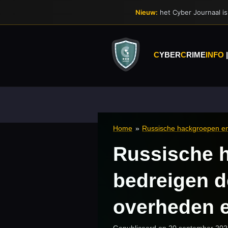
Ga
Nieuw:
het Cyber Journaal is 
direct
naar
de
hoofdinhoud
C
YBER
C
RIME
INFO
Home
»
Russische hackgroepen en 
Russische h
bedreigen de
overheden 
Gepubliceerd op 20 september 20