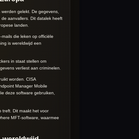
rs werden gelekt. De gegevens,
de aanvallers. Dit datalek heeft
uropese landen.
ails die leken op officiële
ing is wereldwijd een
ckers in staat stellen om
egevens verliest aan criminelen.
ruikt worden. CISA
Endpoint Manager Mobile
die deze software gebruiken,
treft. Dit maakt het voor
nywhere MFT-software, waarmee
 wereldwijd