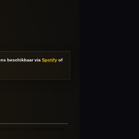
evens beschikbaar via
Spotify
of