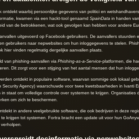
k ontdekt waarbij persoonlijke gegevens van politici en wetshandhave
formatie, kwamen via een hackt-tool genaamd
SpainData
in handen van 
gheid van de betrokkenen, wat ook gevolgen kan hebben voor andere E
nvallen uitgevoerd op Facebook-gebruikers. De aanvallers stuurden e-m
en gebruikers naar nepwebsites om hun inloggegevens te stelen. Phish
 hier vinden regelmatig dergelijke aanvallen plaats.
d van phishing-aanvallen via
Phishing-as-a-Service
-platformen, die ha
oeren. Dit zorgt voor een stijging van het aantal mensen dat hun inlogg
erden ontdekt in populaire software, waarvan sommige ook lokaal geb
ure Security Agency) waarschuwde voor twee kwetsbaarheden in Ivanti 
in staat om volledige controle over systemen te krijgen. Organisaties 
erken om zich te beschermen.
ekt in andere veelgebruikte software, die ook bedrijven in deze regio 
 te krijgen tot systemen. Fortra bracht een update uit voor hun GoA
 verholpen.
erspreidt desinformatie via nepwebsites