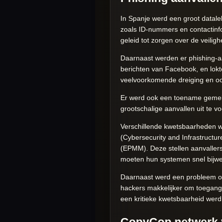
In Spanje werd een groot datale
zoals ID-nummers en contactin
geleid tot zorgen over de veili
Daarnaast werden er phishing-aa
berichten van Facebook, en lokt
veelvoorkomende dreiging en ook
Er werd ook een toename gemel
grootschalige aanvallen uit te v
Verschillende kwetsbaarheden w
(Cybersecurity and Infrastruct
(EPMM). Deze stellen aanvallers 
moeten hun systemen snel bijw
Daarnaast werd een probleem ontd
hackers makkelijker om toegang
een kritieke kwetsbaarheid werd
CopyCop netwerk v