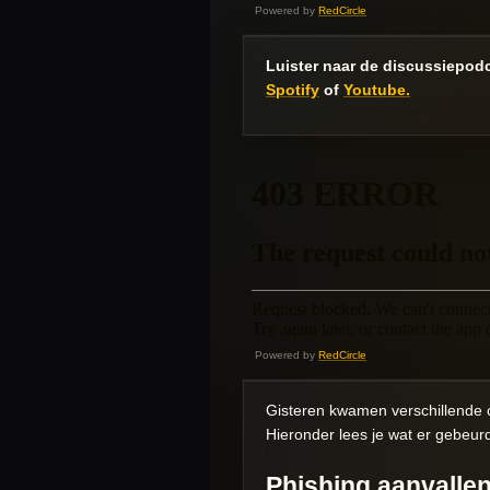
Powered by
RedCircle
Luister naar de discussiepodc
Spotify
of
Youtube.
Powered by
RedCircle
Gisteren kwamen verschillende c
Hieronder lees je wat er gebeur
Phishing aanvallen