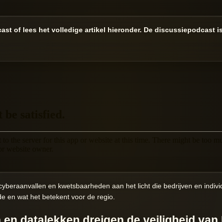
ast of lees het volledige artikel hieronder. De discussiepodcast i
yberaanvallen en kwetsbaarheden aan het licht die bedrijven en indiv
de en wat het betekent voor de regio.
 en datalekken dreigen de veiligheid van