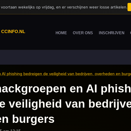
voortaan wekelijks op vrijdag, en er verschijnen weer losse artikelen.
|
CCINFO.NL
HOME
OVER ONS
INSCHRIJVEN
AI phishing bedreigen de veiligheid van bedrijven, overheden en burg
ackgroepen en AI phish
 veiligheid van bedrijv
en burgers
25 om 12:15