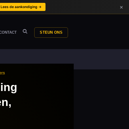
×
Lees de aankondiging →
CONTACT
STEUN ONS
ers
ing
en,