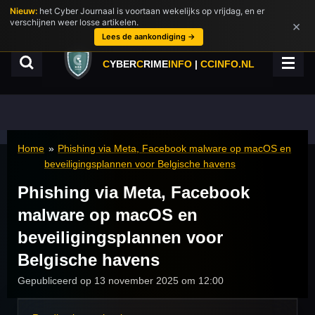
Nieuw:
het Cyber Journaal is voortaan wekelijks op vrijdag, en er
Ga
verschijnen weer losse artikelen.
×
direct
Lees de aankondiging →
naar
de
C
YBER
C
RIME
INFO
|
CCINFO.NL
hoofdinhoud
Home
»
Phishing via Meta, Facebook malware op macOS en
beveiligingsplannen voor Belgische havens
Phishing via Meta, Facebook
malware op macOS en
beveiligingsplannen voor
Belgische havens
Gepubliceerd op 13 november 2025 om 12:00