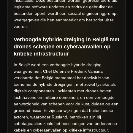
installaties. Deze bestanden worden gepresenteerd als
legitieme software updates en zodra de gebruiker de
bestanden opent, wordt een sociaal engineeringprompt
weergegeven die hen aanmoedigt om het script uit te
voeren.
Verhoogde hybride dreiging in België met
drones schepen en cyberaanvallen op
kritieke infrastructuur
In België werd een verhoogde hybride dreiging
waargenomen. Chef Defensie Frederik Vansina
verklaarde dat België momenteel het doelwit is van
toenemende hybride dreigingen, met zowel fysieke als
digitale componenten. Incidenten met drones boven
luchthavens en militaire domeinen, en een verhoogde
aanwezigheid van schepen voor de kust, duiden op een
groeiend risico. Er zijn aanwijzingen dat buitenlandse
actoren, waaronder Rusland, betrokken zijn bij
sabotageacties zoals het beschadigen van onderzeese
kabels en cyberaanvallen op kritieke infrastructuur.