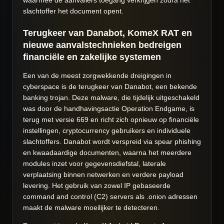
waarmee de aanvallers toegang verkrijgen zodra het
slachtoffer het document opent.
Terugkeer van Danabot, KomeX RAT en
nieuwe aanvalstechnieken bedreigen
financiële en zakelijke systemen
Een van de meest zorgwekkende dreigingen in
cyberspace is de terugkeer van Danabot, een bekende
banking trojan. Deze malware, die tijdelijk uitgeschakeld
was door de handhavingsactie Operation Endgame, is
terug met versie 669 en richt zich opnieuw op financiële
instellingen, cryptocurrency gebruikers en individuele
slachtoffers. Danabot wordt verspreid via spear phishing
en kwaadaardige documenten, waarna het meerdere
modules inzet voor gegevensdiefstal, laterale
verplaatsing binnen netwerken en verdere payload
levering. Het gebruik van zowel IP gebaseerde
command and control (C2) servers als .onion adressen
maakt de malware moeilijker te detecteren.