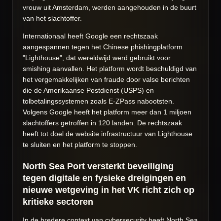
vrouw uit Amsterdam, werden aangehouden in de buurt
van het slachtoffer.
Internationaal heeft Google een rechtszaak
aangespannen tegen het Chinese phishingplatform
"Lighthouse", dat wereldwijd werd gebruikt voor
smishing aanvallen. Het platform wordt beschuldigd van
het vergemakkelijken van fraude door valse berichten
die de Amerikaanse Postdienst (USPS) en
tolbetalingssystemen zoals E-ZPass nabootsten.
Volgens Google heeft het platform meer dan 1 miljoen
slachtoffers getroffen in 120 landen. De rechtszaak
heeft tot doel de website infrastructuur van Lighthouse
te sluiten en het platform te stoppen.
North Sea Port versterkt beveiliging
tegen digitale en fysieke dreigingen en
nieuwe wetgeving in het VK richt zich op
kritieke sectoren
In de bredere context van cybersecurity heeft North Sea