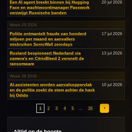
Een AI agent breekt binnen bij Hugging
20 jul 2026
Face en wachtwoordmanager Passwork
verzwijgt Russische banden
Week 29 2026
Politie ontmantelt fraude van honderd
17 jul 2026
miljoen per maand en aanvallers
misbruiken SonicWall zerodays
Rusland bespioneert Nederland via
13 jul 2026
camera's en CitrixBleed 2 versnelt de
ransomware
Week 28 2026
AI-assistenten worden aanvalsoppervlak
10 jul 2026
en de politie zoekt de stem achter de hack
bij Odido
1
2
3
4
5
35
Altijd op de hoogte