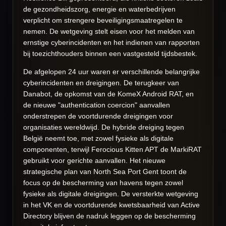
de gezondheidszorg, energie en waterbedrijven
verplicht om strengere beveiligingsmaatregelen te
nemen. De wetgeving stelt eisen voor het melden van
ernstige cyberincidenten en het indienen van rapporten
bij toezichthouders binnen een vastgesteld tijdsbestek.
De afgelopen 24 uur waren er verschillende belangrijke
cyberincidenten en dreigingen. De terugkeer van
Danabot, de opkomst van de KomeX Android RAT, en
de nieuwe "authentication coercion" aanvallen
onderstrepen de voortdurende dreigingen voor
organisaties wereldwijd. De hybride dreiging tegen
België neemt toe, met zowel fysieke als digitale
componenten, terwijl Ferocious Kitten APT de MarkiRAT
gebruikt voor gerichte aanvallen. Het nieuwe
strategische plan van North Sea Port Gent toont de
focus op de bescherming van havens tegen zowel
fysieke als digitale dreigingen. De versterkte wetgeving
in het VK en de voortdurende kwetsbaarheid van Active
Directory blijven de nadruk leggen op de bescherming