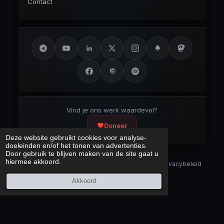
Contact
Vind je ons werk waardevol?
Doneer
Deze website gebruikt cookies voor analyse-
doeleinden en/of het tonen van advertenties.
Door gebruik te blijven maken van de site gaat u
hiermee akkoord.
Security Disclaimer
Security.txt
AI Bot Disclaimer
Privacybeleid
Cookieverklaring
Sitemap
Akkoord
Laatst bijgewerkt:
7 augustus 2026
© 2017 – 2026 Cybercrimeinfo