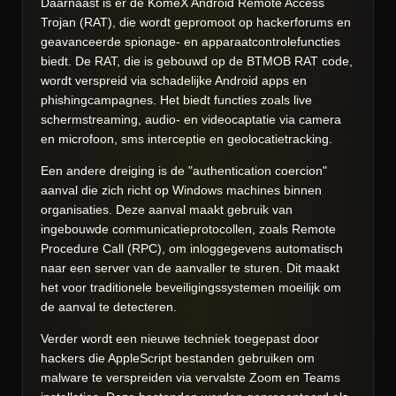
Daarnaast is er de KomeX Android Remote Access
Trojan (RAT), die wordt gepromoot op hackerforums en
geavanceerde spionage- en apparaatcontrolefuncties
biedt. De RAT, die is gebouwd op de BTMOB RAT code,
wordt verspreid via schadelijke Android apps en
phishingcampagnes. Het biedt functies zoals live
schermstreaming, audio- en videocaptatie via camera
en microfoon, sms interceptie en geolocatietracking.
Een andere dreiging is de "authentication coercion"
aanval die zich richt op Windows machines binnen
organisaties. Deze aanval maakt gebruik van
ingebouwde communicatieprotocollen, zoals Remote
Procedure Call (RPC), om inloggegevens automatisch
naar een server van de aanvaller te sturen. Dit maakt
het voor traditionele beveiligingssystemen moeilijk om
de aanval te detecteren.
Verder wordt een nieuwe techniek toegepast door
hackers die AppleScript bestanden gebruiken om
malware te verspreiden via vervalste Zoom en Teams