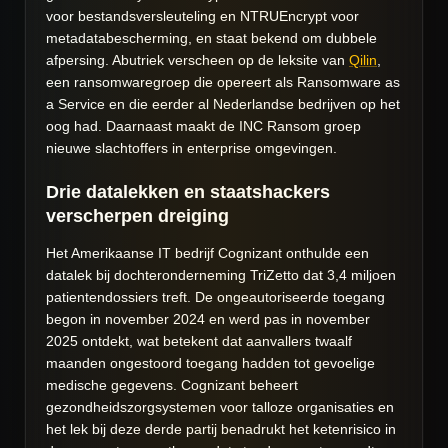
voor bestandsversleuteling en NTRUEncrypt voor
metadatabescherming, en staat bekend om dubbele
afpersing. Abutriek verscheen op de leksite van
Qilin
,
een ransomwaregroep die opereert als Ransomware as
a Service en die eerder al Nederlandse bedrijven op het
oog had. Daarnaast maakt de INC Ransom groep
nieuwe slachtoffers in enterprise omgevingen.
Drie datalekken en staatshackers
verscherpen dreiging
Het Amerikaanse IT bedrijf Cognizant onthulde een
datalek bij dochteronderneming TriZetto dat 3,4 miljoen
patientendossiers treft. De ongeautoriseerde toegang
begon in november 2024 en werd pas in november
2025 ontdekt, wat betekent dat aanvallers twaalf
maanden ongestoord toegang hadden tot gevoelige
medische gegevens. Cognizant beheert
gezondheidszorgsystemen voor talloze organisaties en
het lek bij deze derde partij benadrukt het ketenrisico in