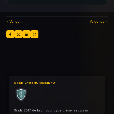
«
Vorige
Volgende
»
D
D
S
D
e
e
h
e
l
e
a
l
e
l
r
e
n
e
n
OVER CYBERCRIMEINFO
Sinds 2017 dé bron voor cybercrime nieuws in