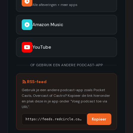
Alle afleveringen + meer apps
Amazon Music
YouTube
OF GEBRUIK EEN ANDERE PODCAST-APP
RSS-feed
Gebruik je een andere podcast-app zoals Pocket
Casts, Overcast of Castro? Kopieer de link hieronder
en plak deze in je app onder "Voeg podcast toe via
URL".
Kopieer
https://feeds.redcircle.com/e34e6354-505d-4db4-8d02-3e4cc033e174