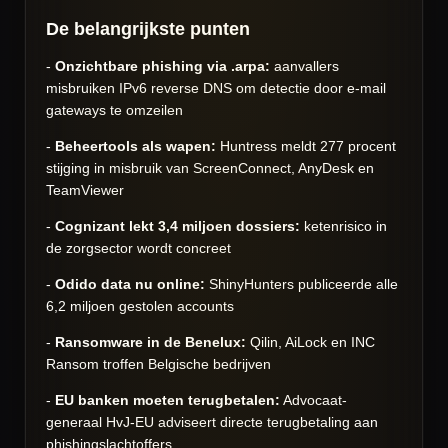
De belangrijkste punten
-
Onzichtbare phishing via .arpa:
aanvallers
misbruiken IPv6 reverse DNS om detectie door e-mail
gateways te omzeilen
-
Beheertools als wapen:
Huntress meldt 277 procent
stijging in misbruik van ScreenConnect, AnyDesk en
TeamViewer
-
Cognizant lekt 3,4 miljoen dossiers:
ketenrisico in
de zorgsector wordt concreet
-
Odido data nu online:
ShinyHunters publiceerde alle
6,2 miljoen gestolen accounts
-
Ransomware in de Benelux:
Qilin, AiLock en INC
Ransom troffen Belgische bedrijven
-
EU banken moeten terugbetalen:
Advocaat-
generaal HvJ-EU adviseert directe terugbetaling aan
phishingslachtoffers