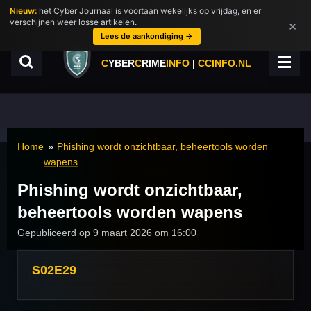
Nieuw:
het Cyber Journaal is voortaan wekelijks op vrijdag, en er
Ga
verschijnen weer losse artikelen.
×
direct
Lees de aankondiging →
naar
de
C
YBER
C
RIME
INFO
|
CCINFO.NL
hoofdinhoud
Home
»
Phishing wordt onzichtbaar, beheertools worden
wapens
Phishing wordt onzichtbaar,
beheertools worden wapens
Gepubliceerd op 9 maart 2026 om 16:00
S02E29