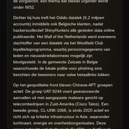
de zorgsector, een thema dat steeds urgenter wordt
onder NIS2.
Dichter bij huis treft het Odido datalek (6,2 miljoen
accounts) inmiddels ook Belgische klanten, nadat
hackerscollectief ShinyHunters alle gestolen data online
publiceerde. Het Mall of the Netherlands werd eveneens
slachtoffer van een datalek via het Westfield Club
loyaliteitsprogramma, waarbij persoonsgegevens van
leden en nieuwsbriefabonnees mogelijk zijn
blootgesteld. In de gemeente Zelzate in Belgie
waarschuwde de lokale politie voor phishing sms
berichten die bewoners naar valse betaallinks lokken.
Op het geopolitieke front bleven Chinese APT groepen
actief. De groep UAT-9244 voert geavanceerde
aanvallen uit met aangepaste malware gericht op
telecombedrijven in Zuid-Amerika (Cisco Talos). Een
tweede groep, CL-UNK-1068, is sinds 2020 actief en
richt zich op kritieke infrastructuur in Azie, waaronder
luchtvaart, energie en overheidsorganisaties. Deze