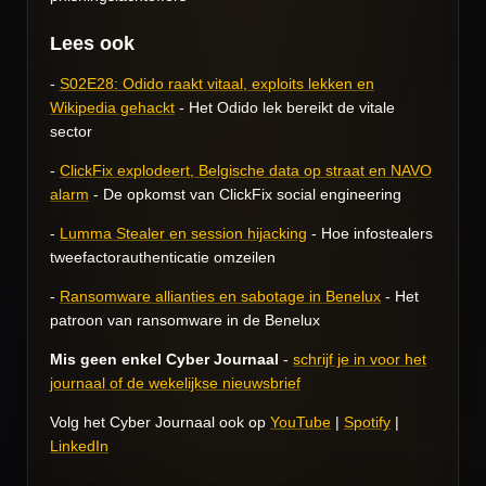
Lees ook
-
S02E28: Odido raakt vitaal, exploits lekken en
Wikipedia gehackt
- Het Odido lek bereikt de vitale
sector
-
ClickFix explodeert, Belgische data op straat en NAVO
alarm
- De opkomst van ClickFix social engineering
-
Lumma Stealer en session hijacking
- Hoe infostealers
tweefactorauthenticatie omzeilen
-
Ransomware allianties en sabotage in Benelux
- Het
patroon van ransomware in de Benelux
Mis geen enkel Cyber Journaal
-
schrijf je in voor het
journaal of de wekelijkse nieuwsbrief
Volg het Cyber Journaal ook op
YouTube
|
Spotify
|
LinkedIn