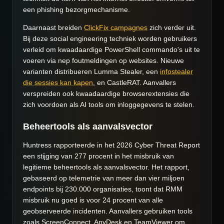
een phishing bezorgmechanisme.
Daarnaast breiden
ClickFix campagnes
zich verder uit.
Bij deze social engineering techniek worden gebruikers
verleid om kwaadaardige PowerShell commando's uit te
voeren via nep foutmeldingen op websites. Nieuwe
varianten distribueren Lumma Stealer, een
infostealer
die sessies kan kapen
, en CastleRAT. Aanvallers
verspreiden ook kwaadaardige browserextensies die
zich voordoen als AI tools om inloggegevens te stelen.
Beheertools als aanvalsvector
Huntress rapporteerde in het 2026 Cyber Threat Report
een stijging van 277 procent in het misbruik van
legitieme beheertools als aanvalsvector. Het rapport,
gebaseerd op telemetrie van meer dan vier miljoen
endpoints bij 230.000 organisaties, toont dat RMM
misbruik nu goed is voor 24 procent van alle
geobserveerde incidenten. Aanvallers gebruiken tools
zoals ScreenConnect, AnyDesk en TeamViewer om