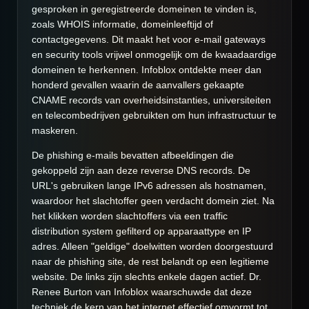
gesproken in geregistreerde domeinen te vinden is,
zoals WHOIS informatie, domeinleeftijd of
contactgegevens. Dit maakt het voor e-mail gateways
en security tools vrijwel onmogelijk om de kwaadaardige
domeinen te herkennen. Infoblox ontdekte meer dan
honderd gevallen waarin de aanvallers gekaapte
CNAME records van overheidsinstanties, universiteiten
en telecombedrijven gebruikten om hun infrastructuur te
maskeren.
De phishing e-mails bevatten afbeeldingen die
gekoppeld zijn aan deze reverse DNS records. De
URL's gebruiken lange IPv6 adressen als hostnamen,
waardoor het slachtoffer geen verdacht domein ziet. Na
het klikken worden slachtoffers via een traffic
distribution system gefilterd op apparaattype en IP
adres. Alleen "geldige" doelwitten worden doorgestuurd
naar de phishing site, de rest belandt op een legitieme
website. De links zijn slechts enkele dagen actief. Dr.
Renee Burton van Infoblox waarschuwde dat deze
techniek de kern van het internet effectief omvormt tot