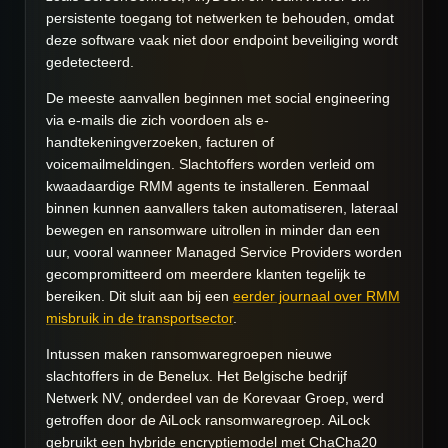
persistente toegang tot netwerken te behouden, omdat
deze software vaak niet door endpoint beveiliging wordt
gedetecteerd.
De meeste aanvallen beginnen met social engineering
via e-mails die zich voordoen als e-
handtekeningverzoeken, facturen of
voicemailmeldingen. Slachtoffers worden verleid om
kwaadaardige RMM agents te installeren. Eenmaal
binnen kunnen aanvallers taken automatiseren, lateraal
bewegen en ransomware uitrollen in minder dan een
uur, vooral wanneer Managed Service Providers worden
gecompromitteerd om meerdere klanten tegelijk te
bereiken. Dit sluit aan bij een
eerder journaal over RMM
misbruik in de transportsector
.
Intussen maken ransomwaregroepen nieuwe
slachtoffers in de Benelux. Het Belgische bedrijf
Netwerk NV, onderdeel van de Korevaar Groep, werd
getroffen door de AiLock ransomwaregroep. AiLock
gebruikt een hybride encryptiemodel met ChaCha20