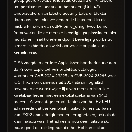
groep gebruikt webshells zoals GodZilla en AntSword
om persistente toegang te behouden (Unit 42).
Onderzoekers van Elastic Security Labs ontdekten
daarnaast een nieuwe generatie Linux rootkits die
misbruik maken van eBPF en io_uring, twee kernel
frameworks die de meeste beveiligingsoplossingen niet
monitoren. Traditionele endpoint beveiliging op Linux
servers is hierdoor kwetsbaar voor manipulatie op
kernelniveau.
CISA voegde meerdere Apple kwetsbaarheden toe aan
de Known Exploited Vulnerabilities catalogus,
waaronder CVE-2024-23225 en CVE-2024-23296 voor
iOS. Hikvision camera's uit 2017 staan nog altijd
bovenaan de wereldwijde lijst van meest misbruikte
kwetsbaarheden met een exploitatiekans van 94,3
procent. Advocaat-generaal Rantos van het HvJ-EU
adviseerde dat banken phishingslachtoffers op basis
van PSD2 onmiddellijk moeten terugbetalen, ook als de
klant nalatig was. Het advies is nog geen uitspraak,
maar geeft de richting aan die het Hof kan inslaan.