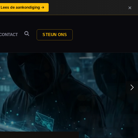
×
Lees de aankondiging →
CONTACT
STEUN ONS