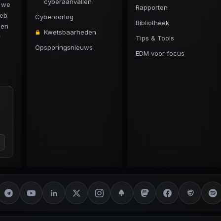
cyberaanvallen
n we
Rapporten
web
Cyberoorlog
Bibliotheek
 en
Kwetsbaarheden
r
Tips & Tools
Opsporingsnieuws
EDM voor focus