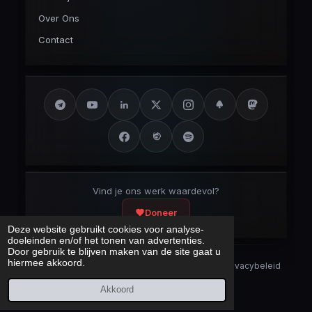
Over Ons
Contact
Vind je ons werk waardevol?
Doneer
Deze website gebruikt cookies voor analyse-
doeleinden en/of het tonen van advertenties.
Door gebruik te blijven maken van de site gaat u
hiermee akkoord.
Security Disclaimer
Security.txt
AI Bot Disclaimer
Privacybeleid
Cookieverklaring
Sitemap
Akkoord
Laatst bijgewerkt:
7 augustus 2026
© 2017 – 2026 Cybercrimeinfo