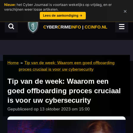
Nieuw:
het Cyber Journaal is voortaan wekelijks op vrijdag, en er
Ga
verschijnen weer losse artikelen.
×
direct
Lees de aankondiging →
naar
de
C
YBER
C
RIME
INFO
|
CCINFO.NL
hoofdinhoud
Home
»
Tip van de week: Waarom een goed offboarding
proces cruciaal is voor uw cybersecurity
Tip van de week: Waarom een
goed offboarding proces cruciaal
is voor uw cybersecurity
Gepubliceerd op 13 oktober 2023 om 15:00