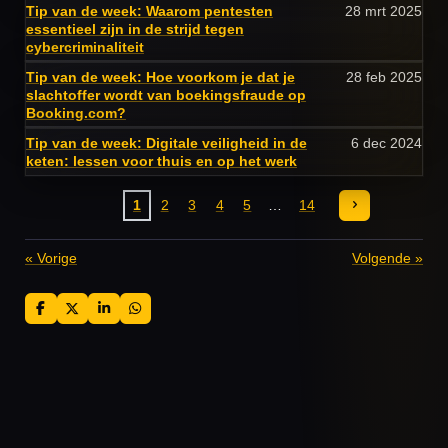
Tip van de week: Waarom pentesten
28 mrt 2025
essentieel zijn in de strijd tegen
cybercriminaliteit
Tip van de week: Hoe voorkom je dat je
28 feb 2025
slachtoffer wordt van boekingsfraude op
Booking.com?
Tip van de week: Digitale veiligheid in de
6 dec 2024
keten: lessen voor thuis en op het werk
1
2
3
4
5
14
«
Vorige
Volgende
»
D
D
S
D
e
e
h
e
l
e
a
l
e
l
r
e
n
e
n