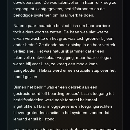
developersland. Ze was talentvol en in haar rol kreeg ze
toegang tot klantgegevens, bedrijfsbronnen en de
benodigde systemen om haar werk te doen.
Na een paar maanden besloot Lisa om haar carrière
toch elders voort te zetten. De baan was niet wat ze
ervan verwachtte en het gras was toch groener bij een
ander bedrijf. Ze diende haar ontslag in en haar vertrek
verliep snel. Het was natuurlijk jammer dat er een
talentvolle ontwikkelaar weg ging, maar haar collega’s
waren blij voor Lisa, ze kreeg een mooie kans
aangeboden. Helaas werd er een cruciale stap over het
hoofd gezien.
Binnen het bedrijf was er een gebrek aan een
gestructureerd 'off boarding proces'. Lisa's toegang tot
bedrijfsmiddelen werd nooit formeel helemaal
ingetrokken. Haar inloggegevens en toegangsrechten
bleven grotendeels actief in het systeem, zonder dat
iemand er stil bij stond.
Een paar maanden na haar vertrek, toen niemand meer