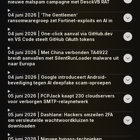
nieuwe malspam campagne met DesckVB RAT
04 juni 2026 | ‘The Gentlemen’
ransomwaregroep zet Fortinet-exploits en AI in
04 juni 2026 | One-click aanval via GitHub.dev
en VS Code steelt GitHub OAuth tokens
04 juni 2026 | Met China verbonden TA4922
breidt aanvallen met SilentRunLoader malware uit
naar Europa
04 juni 2026 | Google introduceert Android-
beveiliging tegen AI deepfake scam-oproepen
05 juni 2026 | PCPJack kaapt 230 cloudservers
voor verborgen SMTP-relaynetwerk
05 juni 2026 | Dashlane: Hackers omzeilen 2FA
om versleutelde wachtwoordkluizen te
downloaden
05 juni 2026 | Nieuwe bypass-technieken