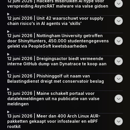
12 juni 2026 | Hackers misbruiken AI hype voor
verspreiding AsyncRAT malware via valse gidsen
12 juni 2026 | Unit 42 waarschuwt voor supply
chain risico's in AI agents via 'skills'
12 juni 2026 | Nottingham University getroffen
door ShinyHunters, 450.000 studentengegevens
gelekt via PeopleSoft kwetsbaarheden
12 juni 2026 | Dreigingsactor biedt vermeende
interne GitHub dump van Dynatrace te koop aan
12 juni 2026 | Phishinggolf uit naam van
Belastingdienst dreigt met conservatoir beslag
13 juni 2026 | Maine schakelt portaal voor
datalekmeldingen uit na publicatie van valse
meldingen
13 juni 2026 | Meer dan 400 Arch Linux AUR-
pakketten gekaapt voor infostealer en eBPF
rootkit