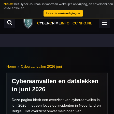
Nieuw:
het Cyber Journaal is voortaan wekelijks op vrijdag, en er verschijnen
Ga
losse artikelen.
direct
Lees de aankondiging →
naar
de
C
YBER
C
RIME
INFO
|
CCINFO.NL
hoofdinhoud
Home
»
Cyberaanvallen 2026 juni
Cyberaanvallen en datalekken
in juni 2026
Deze pagina biedt een overzicht van cyberaanvallen in
juni 2026, met een focus op incidenten in Nederland en
België.
Het overzicht omvat meldingen van