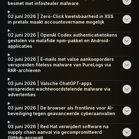
besmet met infostealer malware
02 juni 2026 | Zero-Click kwetsbaarheid in XSS
in pretalx maakt accountovername mogelijk
02 juni 2026 | OpenAI Codex authenticatietokens
gestolen via malafide npm-pakket en Android-
applicaties
02 juni 2026 | E-mails met valse aankooporders
verspreiden fileless malware van PureLogs via
RAR-archieven
03 juni 2026 | Valsche ChatGPT-apps
verspreiden wachtwoordstelende malware via
advertenties
03 juni 2026 | De browser als frontlinie voor AI-
beveiliging tegen geavanceerde cyberaanvallen
03 juni 2026 | Red Hat verwijdert software na
supply chain aanval via gecompromitteerd
GitHub-account