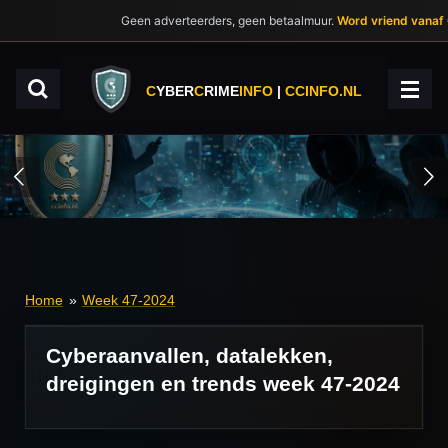
Ga
Geen adverteerders, geen betaalmuur.
Word vriend vanaf
direct
naar
de
C
YBER
C
RIME
INFO
|
CCINFO.NL
hoofdinhoud
Home
»
Week 47-2024
Cyberaanvallen, datalekken,
dreigingen en trends week 47-2024