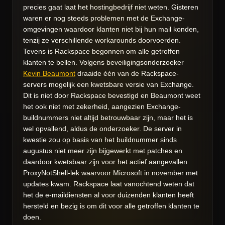
precies gaat laat het hostingbedrijf niet weten. Gisteren
waren er nog steeds problemen met de Exchange-
omgevingen waardoor klanten niet bij hun mail konden,
tenzij ze verschillende workarounds doorvoerden.
Tevens is Rackspace begonnen om alle getroffen
klanten te bellen. Volgens beveiligingsonderzoeker
Kevin Beaumont
draaide één van de Rackspace-
servers mogelijk een kwetsbare versie van Exchange.
Dit is niet door Rackspace bevestigd en Beaumont weet
het ook niet met zekerheid, aangezien Exchange-
buildnummers niet altijd betrouwbaar zijn, maar het is
wel opvallend, aldus de onderzoeker. De server in
kwestie zou op basis van het buildnummer sinds
augustus niet meer zijn bijgewerkt met patches en
daardoor kwetsbaar zijn voor het actief aangevallen
ProxyNotShell-lek waarvoor Microsoft in november met
updates kwam. Rackspace laat vanochtend weten dat
het de e-maildiensten al voor duizenden klanten heeft
hersteld en bezig is om dit voor alle getroffen klanten te
doen.