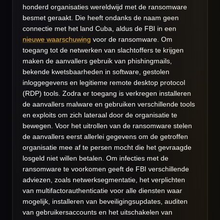
honderd organisaties wereldwijd met de ransomware
besmet geraakt. Die heeft ondanks de naam geen
connectie met het land Cuba, aldus de FBI in een
nieuwe waarschuwing
voor de ransomware. Om
toegang tot de netwerken van slachtoffers te krijgen
maken de aanvallers gebruik van phishingmails,
bekende kwetsbaarheden in software, gestolen
inloggegevens en legitieme remote desktop protocol
(RDP) tools. Zodra er toegang is verkregen installeren
de aanvallers malware en gebruiken verschillende tools
en exploits om zich lateraal door de organisatie te
bewegen. Voor het uitrollen van de ransomware stelen
de aanvallers eerst allerlei gegevens om de getroffen
organisatie mee af te persen mocht die het gevraagde
losgeld niet willen betalen. Om infecties met de
ransomware te voorkomen geeft de FBI verschillende
adviezen, zoals netwerksegmentatie, het verplichten
van multifactorauthenticatie voor alle diensten waar
mogelijk, installeren van beveiligingsupdates, auditen
van gebruikersaccounts en het uitschakelen van