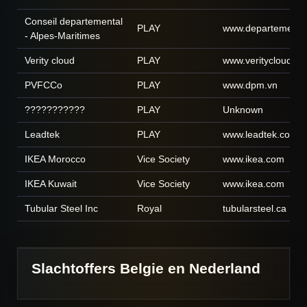
Conseil departemental
PLAY
www.departement06
- Alpes-Maritimes
Verity cloud
PLAY
www.veritycloud.c
PVFCCo
PLAY
www.dpm.vn
???????????
PLAY
Unknown
Leadtek
PLAY
www.leadtek.com
IKEA Morocco
Vice Society
www.ikea.com
IKEA Kuwait
Vice Society
www.ikea.com
Tubular Steel Inc
Royal
tubularsteel.ca
Slachtoffers Belgie en Nederland