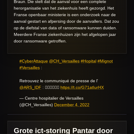
Braun. Die stelt dat de aanval voor een complete
herorganisatie van het ziekenhuis heeft gezorgd. Het
Franse openbaar ministerie is een onderzoek naar de
aanval gestart en afpersing door de aanvallers. Dat zou
op de diefstal van data of ransomware kunnen duiden.
Meerdere Franse ziekenhuizen zijn het afgelopen jaar
door ransomware getroffen.
#CyberAttaque
@CH_Versailles
#Hopital
#Mignot
#Versailles
:
Retrouvez le communiqué de presse de l'
@ARS_IDF
: 👇🏼👇🏼👇🏼
https://t.co/G71atIurHX
— Centre hospitalier de Versailles
(@CH_Versailles)
December 4, 2022
Grote ict-storing Pantar door