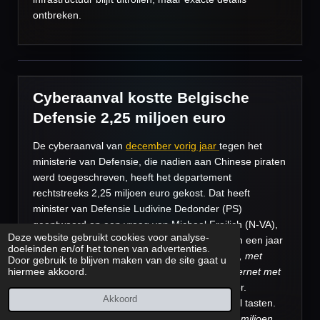
ontbreken.
Cyberaanval kostte Belgische
Defensie 2,25 miljoen euro
De cyberaanval van
december vorig jaar
tegen het
ministerie van Defensie, die nadien aan Chinese piraten
werd toegeschreven, heeft het departement
rechtstreeks 2,25 miljoen euro gekost. Dat heeft
minister van Defensie Ludivine Dedonder (PS)
geantwoord op een vraag van Michael Freilich (N-VA),
Deze website gebruikt cookies voor analyse-
schrijft La Libre Belgique woensdag. Meer dan een jaar
doeleinden en/of het tonen van advertenties.
later
“zijn alle systemen opnieuw operationeel, met
Door gebruik te blijven maken van de site gaat u
hiermee akkoord.
uitzondering van videoconferenties via het internet met
externe partijen”,
preciseert minister Dedonder.
Akkoord
Defensie moest daarvoor wel diep in de buidel tasten.
“In totaal heeft dat Defensie op vandaag 2,25 miljoen