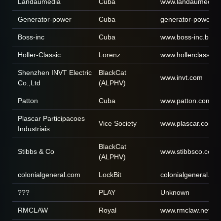
Landaumedia
Cuba
www.landaumedia.
Generator-power
Cuba
generator-power.co
Boss-inc
Cuba
www.boss-inc.biz
Holler-Classic
Lorenz
www.hollerclassic.
Shenzhen INVT Electric
BlackCat
www.invt.com
Co.,Ltd
(ALPHV)
Patton
Cuba
www.patton.com
Plascar Participacoes
Vice Society
www.plascar.com.b
Industriais
BlackCat
Stibbs & Co
www.stibbsco.com
(ALPHV)
colonialgeneral.com
LockBit
colonialgeneral.co
???
PLAY
Unknown
RMCLAW
Royal
www.rmclaw.net