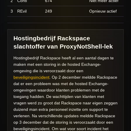
2
Conti
674
Niet meer actief
3
REvil
249
Opnieuw actief
Hostingbedrijf Rackspace
slachtoffer van ProxyNotShell-lek
Hostingbedrijf Rackspace heeft al een aantal dagen te
maken met een storing in de hosted Exchange-
omgeving die is veroorzaakt door een
beveiligingsincident
. Op 2 december meldde Rackspace
dat er een probleem was met de hosted Exchange-
omgevingen waardoor klanten problemen met de
toegang hadden. De wachttijden van klanten met
vragen werd zo groot dat Rackspace naar eigen zeggen
duizend man extra personeel inzette om support te
verlenen. Na verschillende updates meldde Rackspace
op 3 december dat de storing is veroorzaakt door een
beveiligingsincident. Om wat voor soort incident het