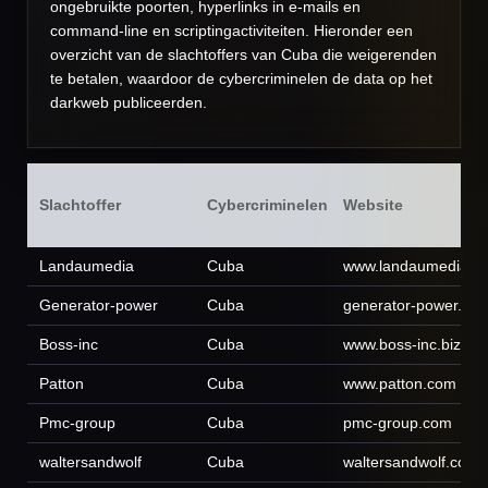
ongebruikte poorten, hyperlinks in e-mails en
command-line en scriptingactiviteiten. Hieronder een
overzicht van de slachtoffers van Cuba die weigerenden
te betalen, waardoor de cybercriminelen de data op het
darkweb publiceerden.
Slachtoffer
Cybercriminelen
Website
Landaumedia
Cuba
www.landaumedia.d
Generator-power
Cuba
generator-power.co.
Boss-inc
Cuba
www.boss-inc.biz
Patton
Cuba
www.patton.com
Pmc-group
Cuba
pmc-group.com
waltersandwolf
Cuba
waltersandwolf.com