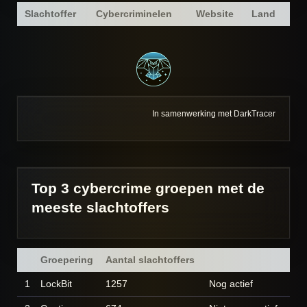
Slachtoffer
Cybercriminelen
Website
Land
In samenwerking met DarkTracer
Top 3 cybercrime groepen met de
meeste slachtoffers
Groepering
Aantal slachtoffers
1
LockBit
1257
Nog actief