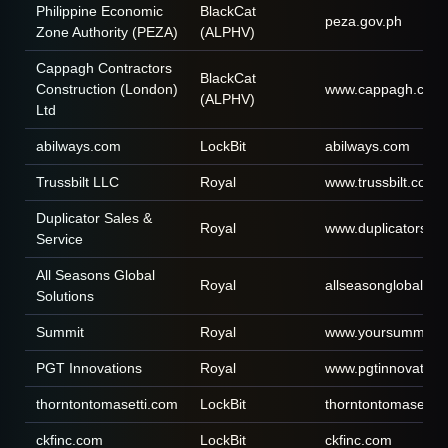
Philippine Economic
BlackCat
peza.gov.ph
Zone Authority (PEZA)
(ALPHV)
Cappagh Contractors
BlackCat
Construction (London)
www.cappagh.co.u
(ALPHV)
Ltd
abilways.com
LockBit
abilways.com
Trussbilt LLC
Royal
www.trussbilt.com
Duplicator Sales &
Royal
www.duplicatorsale
Service
All Seasons Global
Royal
allseasonglobalsol
Solutions
Summit
Royal
www.yoursummit.c
PGT Innovations
Royal
www.pgtinnovation
thorntontomasetti.com
LockBit
thorntontomasetti.
ckfinc.com
LockBit
ckfinc.com