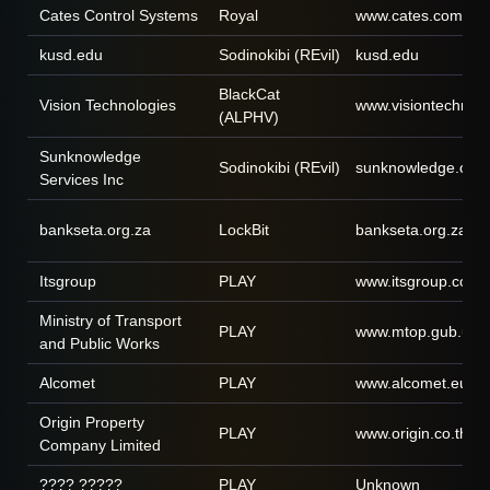
Cates Control Systems
Royal
www.cates.com
kusd.edu
Sodinokibi (REvil)
kusd.edu
BlackCat
Vision Technologies
www.visiontechnol
(ALPHV)
Sunknowledge
Sodinokibi (REvil)
sunknowledge.com
Services Inc
bankseta.org.za
LockBit
bankseta.org.za
Itsgroup
PLAY
www.itsgroup.com
Ministry of Transport
PLAY
www.mtop.gub.uy
and Public Works
Alcomet
PLAY
www.alcomet.eu
Origin Property
PLAY
www.origin.co.th
Company Limited
???? ?????
PLAY
Unknown