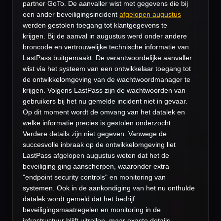
partner GoTo. De aanvaller wist met gegevens die bij
een ander beveiligingsincident
afgelopen augustus
werden gestolen toegang tot klantgegevens te
krijgen. Bij de aanval in augustus werd onder andere
broncode en vertrouwelijke technische informatie van
LastPass buitgemaakt. De verantwoordelijke aanvaller
wist via het systeem van een ontwikkelaar toegang tot
de ontwikkelomgeving van de wachtwoordmanager te
krijgen. Volgens LastPass zijn de wachtwoorden van
gebruikers bij het nu gemelde incident niet in gevaar.
Op dit moment wordt de omvang van het datalek en
welke informatie precies is gestolen onderzocht.
Verdere details zijn niet gegeven. Vanwege de
succesvolle inbraak op de ontwikkelomgeving liet
LastPass afgelopen augustus weten dat het de
beveiliging ging aanscherpen, waaronder extra
"endpoint security controls" en monitoring van
systemen. Ook in de aankondiging van het nu onthulde
datalek wordt gemeld dat het bedrijf
beveiligingsmaatregelen en monitoring in de
infrastructuur blijft uitrollen, maar exacte details