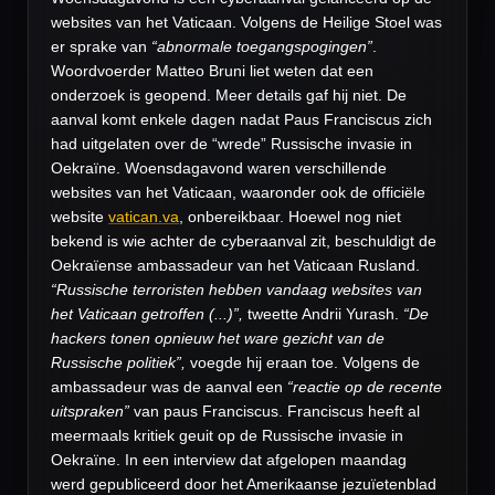
websites van het Vaticaan. Volgens de Heilige Stoel was
er sprake van
“abnormale toegangspogingen”
.
Woordvoerder Matteo Bruni liet weten dat een
onderzoek is geopend. Meer details gaf hij niet. De
aanval komt enkele dagen nadat Paus Franciscus zich
had uitgelaten over de “wrede” Russische invasie in
Oekraïne.
Woensdagavond waren verschillende
websites van het Vaticaan, waaronder ook de officiële
website
vatican.va
, onbereikbaar. Hoewel nog niet
bekend is wie achter de cyberaanval zit, beschuldigt de
Oekraïense ambassadeur van het Vaticaan Rusland.
“Russische terroristen hebben vandaag websites van
het Vaticaan getroffen (...)”,
tweette Andrii Yurash.
“De
hackers tonen opnieuw het ware gezicht van de
Russische politiek”,
voegde hij eraan toe. Volgens de
ambassadeur was de aanval een
“reactie op de recente
uitspraken”
van paus Franciscus.
Franciscus heeft al
meermaals kritiek geuit op de Russische invasie in
Oekraïne. In een interview dat afgelopen maandag
werd gepubliceerd door het Amerikaanse jezuïetenblad