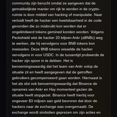
community zijn berucht omdat ze aangeven dat de
gemakkelijkste manier om rijk te worden in de crypto-
ruimte is door middel van hacking of manipulatie. Naar
verluidt heeft de hacker een kwetsbaarheid in de code
gevonden die zo misbruikt kon worden dat er
ongelimiteerd tokens gemined konden worden. Volgens
Peckshield wist de hacker 20 biljoen Ankr (aBNBc) weg
te werken, die hij vervolgens voor BNB tokens kon
inwisselen. Deze BNB tokens wisselde de hacker
vervolgens in voor USDC. In de tussentijd probeerde de
hacker zijn spoor in te dekken. Het is
benoemingswaardig dat het team van Ankr volop de
situatie zit en heeft aangegeven dat de getroffen
gebruikers gecompenseerd gaan worden. Hiernaast is
het als slot ook benoemingswaardig dat Binance de
opnames van Ankr en Hay momenteel gezien de
situatie heeft stopgezet. Binance heeft hierbij voor
ongeveer $3 miljoen aan geld bevroren dat door de
hackers naar de exchange was overgemaakt. De
exchange wordt sindsdien geprezen om zijn acties en