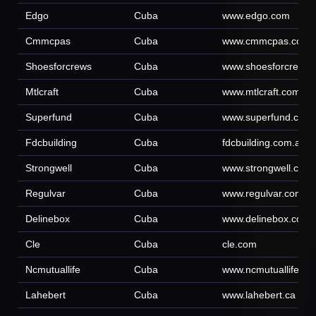
Edgo
Cuba
www.edgo.com
Cmmcpas
Cuba
www.cmmcpas.com
Shoesforcrews
Cuba
www.shoesforcrews
Mtlcraft
Cuba
www.mtlcraft.com
Superfund
Cuba
www.superfund.com
Fdcbuilding
Cuba
fdcbuilding.com.au
Strongwell
Cuba
www.strongwell.com
Regulvar
Cuba
www.regulvar.com
Delinebox
Cuba
www.delinebox.com
Cle
Cuba
cle.com
Ncmutuallife
Cuba
www.ncmutuallife.co
Lahebert
Cuba
www.lahebert.ca