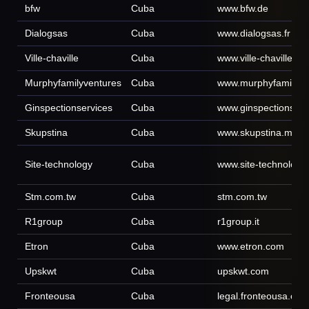
bfw
Cuba
www.bfw.de
Dialogsas
Cuba
www.dialogsas.fr
Ville-chaville
Cuba
www.ville-chaville.fr
Murphyfamilyventures
Cuba
www.murphyfamilyve
Ginspectionservices
Cuba
www.ginspectionserv
Skupstina
Cuba
www.skupstina.me
Site-technology
Cuba
www.site-technology
Stm.com.tw
Cuba
stm.com.tw
R1group
Cuba
r1group.it
Etron
Cuba
www.etron.com
Upskwt
Cuba
upskwt.com
Fronteousa
Cuba
legal.fronteousa.com