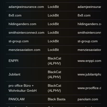
adamjeeinsurance.com
LockBit
adamjeeinsurance
8x8.com
LockBit
8x8.com
hildinganders.com
LockBit
hildinganders.com
smithsinterconnect.com
LockBit
smithsinterconnect
st-group.com
LockBit
st-group.com
menziesaviation.com
LockBit
menziesaviation.c
BlackCat
ENPPI
www.enppi.com
(ALPHV)
BlackCat
Jubilant
www.jubilantpharm
(ALPHV)
pro office Büro +
BlackCat
www.prooffice.de
Wohnkultur GmbH
(ALPHV)
PANOLAM
Black Basta
panolam.com