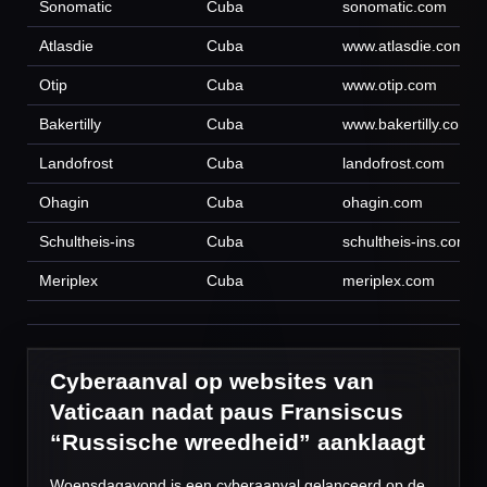
Sonomatic
Cuba
sonomatic.com
Atlasdie
Cuba
www.atlasdie.com
Otip
Cuba
www.otip.com
Bakertilly
Cuba
www.bakertilly.com
Landofrost
Cuba
landofrost.com
Ohagin
Cuba
ohagin.com
Schultheis-ins
Cuba
schultheis-ins.com
Meriplex
Cuba
meriplex.com
Cyberaanval op websites van
Vaticaan nadat paus Fransiscus
“Russische wreedheid” aanklaagt
Woensdagavond is een cyberaanval gelanceerd op de