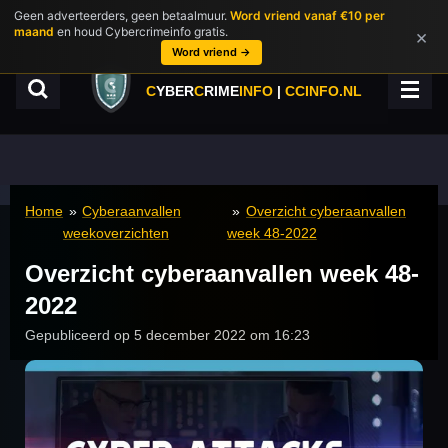
Geen adverteerders, geen betaalmuur.
Word vriend vanaf €10 per
Ga
maand
en houd Cybercrimeinfo gratis.
×
direct
Word vriend →
naar
de
C
YBER
C
RIME
INFO
|
CCINFO.NL
hoofdinhoud
Home
»
Cyberaanvallen
»
Overzicht cyberaanvallen
weekoverzichten
week 48-2022
Overzicht cyberaanvallen week 48-
2022
Gepubliceerd op 5 december 2022 om 16:23