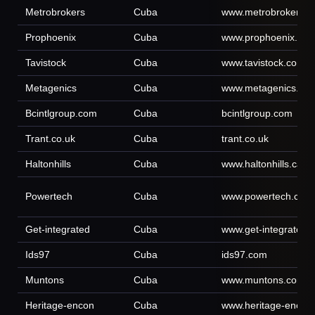
Metrobrokers
Cuba
www.metrobrokers.
Prophoenix
Cuba
www.prophoenix.co
Tavistock
Cuba
www.tavistock.com
Metagenics
Cuba
www.metagenics.co
Bcintlgroup.com
Cuba
bcintlgroup.com
Trant.co.uk
Cuba
trant.co.uk
Haltonhills
Cuba
www.haltonhills.ca
Powertech
Cuba
www.powertech.co.k
Get-integrated
Cuba
www.get-integrated.
Ids97
Cuba
ids97.com
Muntons
Cuba
www.muntons.com
Heritage-encon
Cuba
www.heritage-encon