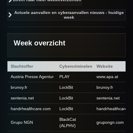
Actuele aanvallen en cyberaanvallen nieuws - huidige
week
Week overzicht
Slachtoffer
Cybercriminelen
Website
Austria Presse Agentur
PLAY
www.apa.at
brunoy.fr
LockBit
brunoy.fr
sentenia.net
LockBit
sentenia.net
handrhealthcare.com
LockBit
handrhealthcare.c
BlackCat
Grupo NGN
grupongn.com
(ALPHV)