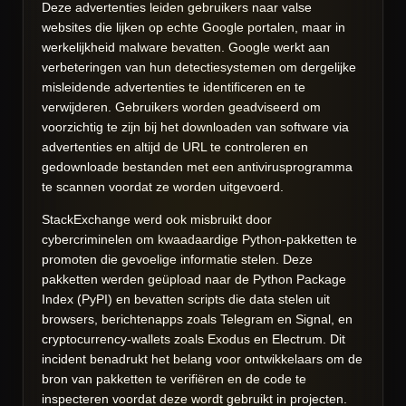
Deze advertenties leiden gebruikers naar valse
websites die lijken op echte Google portalen, maar in
werkelijkheid malware bevatten. Google werkt aan
verbeteringen van hun detectiesystemen om dergelijke
misleidende advertenties te identificeren en te
verwijderen. Gebruikers worden geadviseerd om
voorzichtig te zijn bij het downloaden van software via
advertenties en altijd de URL te controleren en
gedownloade bestanden met een antivirusprogramma
te scannen voordat ze worden uitgevoerd.
StackExchange werd ook misbruikt door
cybercriminelen om kwaadaardige Python-pakketten te
promoten die gevoelige informatie stelen. Deze
pakketten werden geüpload naar de Python Package
Index (PyPI) en bevatten scripts die data stelen uit
browsers, berichtenapps zoals Telegram en Signal, en
cryptocurrency-wallets zoals Exodus en Electrum. Dit
incident benadrukt het belang voor ontwikkelaars om de
bron van pakketten te verifiëren en de code te
inspecteren voordat deze wordt gebruikt in projecten.