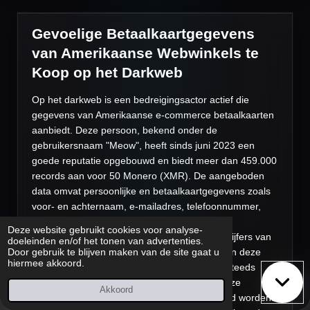
Gevoelige Betaalkaartgegevens
van Amerikaanse Webwinkels te
Koop op het Darkweb
Op het darkweb is een bedreigingsactor actief die
gegevens van Amerikaanse e-commerce betaalkaarten
aanbiedt. Deze persoon, bekend onder de
gebruikersnaam "Meow", heeft sinds juni 2023 een
goede reputatie opgebouwd en biedt meer dan 459.000
records aan voor 50 Monero (XMR). De aangeboden
data omvat persoonlijke en betaalkaartgegevens zoals
voor- en achternaam, e-mailadres, telefoonnummer,
adresgegevens, kaarttype, naam op de kaart,
Deze website gebruikt cookies voor analyse-
vervaldatum van de kaart, en de laatste vier cijfers van
doeleinden en/of het tonen van advertenties.
de creditcard. De verkoper onthult de bron van deze
Door gebruik te blijven maken van de site gaat u
hiermee akkoord.
gegevens niet omdat de kwetsbaarheid nog steeds
actief is. Indien verificatie nodig is, kunnen deze
Akkoord
gegevens alleen aan het inbreukteam getoond worden.