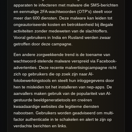
apparaten te infecteren met malware die SMS-berichten
en eenmalige 2FA-wachtwoorden (OTP's) steelt voor
meer dan 600 diensten. Deze malware kan leiden tot
ongeautoriseerde kosten en betrokkenheid bij illegale
activiteiten zonder medeweten van de slachtoffers.
Vooral gebruikers in India en Rusland werden zwaar
getroffen door deze campagne.
Een andere zorgwekkende trend is de toename van
wachtwoord-stelende malware verspreid via Facebook-
advertenties. Deze recente malvertisingcampagne richt
zich op gebruikers die op zoek zijn naar AI-
fotobewerkingstools en steelt hun inloggegevens door
hen te misleiden tot het installeren van nep-apps. De
aanvallers maken gebruik van de populariteit van AI-
gestuurde beeldgeneratietools en creëren
kwaadaardige websites die legitieme diensten
nabootsen. Gebruikers worden geadviseerd om multi-
factor authenticatie in te schakelen en alert te zijn op
verdachte berichten en links.