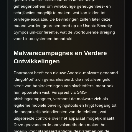
geheugenbeheer om willekeurige geheugenlees- en
schrijfacties mogelijk te maken, wat kan leiden tot
privilege-escalatie. De bevindingen zullen later deze
maand worden gepresenteerd op de Usenix Security
Symposium-conferentie, wat de voortdurende dreiging
voor Linux-systemen benadrukt.
Malwarecampagnes en Verdere
Ontwikkelingen
Daarnaast heeft een nieuwe Android-malware genaamd
'BingoMod' zich gemanifesteerd, die niet alleen geld
steelt van bankrekeningen van slachtoffers, maar ook
hun apparaten wist. Verspreid via SMS-
phishingcampagnes, vermomt de malware zich als
legitieme mobiele beveiligingstools en krijgt toegang tot
de toegankelijkheidsdiensten van de telefoon, wat
uitgebreide controle over het apparaat mogelijk maakt.
Deze geavanceerde aanvalsmethoden maken het
moeilijk voor standaard anti-fraudesystemen om de