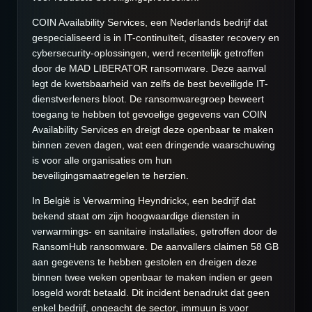
COIN Availability Services, een Nederlands bedrijf dat
gespecialiseerd is in IT-continuïteit, disaster recovery en
cybersecurity-oplossingen, werd recentelijk getroffen
door de MAD LIBERATOR ransomware. Deze aanval
legt de kwetsbaarheid van zelfs de best beveiligde IT-
dienstverleners bloot. De ransomwaregroep beweert
toegang te hebben tot gevoelige gegevens van COIN
Availability Services en dreigt deze openbaar te maken
binnen zeven dagen, wat een dringende waarschuwing
is voor alle organisaties om hun
beveiligingsmaatregelen te herzien.
In België is Verwarming Heyndrickx, een bedrijf dat
bekend staat om zijn hoogwaardige diensten in
verwarmings- en sanitaire installaties, getroffen door de
RansomHub ransomware. De aanvallers claimen 58 GB
aan gegevens te hebben gestolen en dreigen deze
binnen twee weken openbaar te maken indien er geen
losgeld wordt betaald. Dit incident benadrukt dat geen
enkel bedrijf, ongeacht de sector, immuun is voor