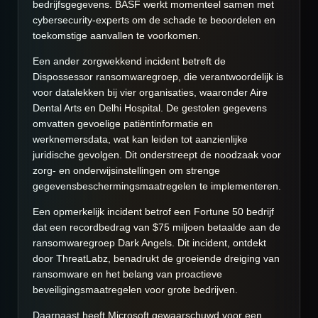
bedrijfsgegevens. BASF werkt momenteel samen met
cybersecurity-experts om de schade te beoordelen en
toekomstige aanvallen te voorkomen.
Een ander zorgwekkend incident betreft de
Dispossessor ransomwaregroep, die verantwoordelijk is
voor datalekken bij vier organisaties, waaronder Aire
Dental Arts en Delhi Hospital. De gestolen gegevens
omvatten gevoelige patiëntinformatie en
werknemersdata, wat kan leiden tot aanzienlijke
juridische gevolgen. Dit onderstreept de noodzaak voor
zorg- en onderwijsinstellingen om strenge
gegevensbeschermingsmaatregelen te implementeren.
Een opmerkelijk incident betrof een Fortune 50 bedrijf
dat een recordbedrag van $75 miljoen betaalde aan de
ransomwaregroep Dark Angels. Dit incident, ontdekt
door ThreatLabz, benadrukt de groeiende dreiging van
ransomware en het belang van proactieve
beveiligingsmaatregelen voor grote bedrijven.
Daarnaast heeft Microsoft gewaarschuwd voor een