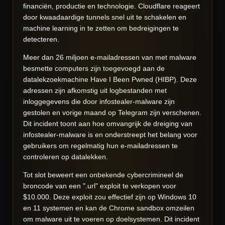
financiën, productie en technologie. Cloudflare reageert
door kwaadaardige tunnels snel uit te schakelen en
machine learning in te zetten om bedreigingen te
detecteren.
Meer dan 26 miljoen e-mailadressen van met malware
besmette computers zijn toegevoegd aan de
datalekzoekmachine Have I Been Pwned (HIBP). Deze
adressen zijn afkomstig uit logbestanden met
inloggegevens die door infostealer-malware zijn
gestolen en vorige maand op Telegram zijn verschenen.
Dit incident toont aan hoe omvangrijk de dreiging van
infostealer-malware is en onderstreept het belang voor
gebruikers om regelmatig hun e-mailadressen te
controleren op datalekken.
Tot slot beweert een onbekende cybercrimineel de
broncode van een ".url" exploit te verkopen voor
$10.000. Deze exploit zou effectief zijn op Windows 10
en 11 systemen en kan de Chrome sandbox omzeilen
om malware uit te voeren op doelsystemen. Dit incident