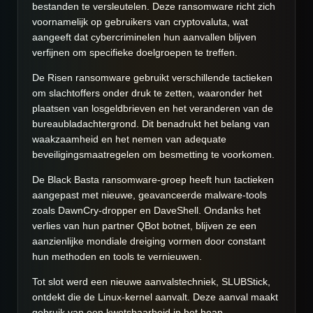
bestanden te versleutelen. Deze ransomware richt zich
voornamelijk op gebruikers van cryptovaluta, wat
aangeeft dat cybercriminelen hun aanvallen blijven
verfijnen om specifieke doelgroepen te treffen.
De Risen ransomware gebruikt verschillende tactieken
om slachtoffers onder druk te zetten, waaronder het
plaatsen van losgeldbrieven en het veranderen van de
bureaubladachtergrond. Dit benadrukt het belang van
waakzaamheid en het nemen van adequate
beveiligingsmaatregelen om besmetting te voorkomen.
De Black Basta ransomware-groep heeft hun tactieken
aangepast met nieuwe, geavanceerde malware-tools
zoals DawnCry-dropper en DaveShell. Ondanks het
verlies van hun partner QBot botnet, blijven ze een
aanzienlijke mondiale dreiging vormen door constant
hun methoden en tools te vernieuwen.
Tot slot werd een nieuwe aanvalstechniek, SLUBStick,
ontdekt die de Linux-kernel aanvalt. Deze aanval maakt
gebruik van een kwetsbaarheid in het heap-