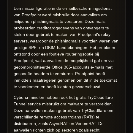
Een misconfiguratie in de e-mailbeschermingsdienst
van Proofpoint werd misbruikt door aanvallers om
miljoenen phishingmails te versturen. Deze mails
probeerden creditcardgegevens van ontvangers te
stelen door gebruik te maken van Proofpoint's relay-
servers, waardoor de phishingmails voorzien waren van
geldige SPF- en DKIM-handtekeningen. Het probleem
ontstond door een foutieve routeringsoptie bij
Proofpoint, wat aanvallers de mogelijkheid gaf om via
gecompromitteerde Office 365-accounts e-mails met
gespoofte headers te versturen. Proofpoint heeft
inmiddels maatregelen genomen om dit in de toekomst
te voorkomen en heeft klanten gewaarschuwd.
Cybercriminelen hebben ook het gratis TryCloudflare
Tunnel service misbruikt om malware te verspreiden.
Deze aanvallen maken gebruik van TryCloudflare om
verschillende remote access trojans (RATs) te
distribueren, zoals AsyncRAT en VenomRAT. De
aanvallen richten zich op sectoren zoals recht,