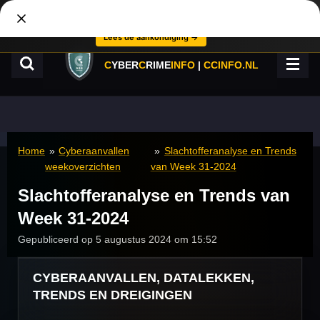
Nieuw:
het Cyber Journaal is voortaan wekelijks op vrijdag, en er
Ga
verschijnen weer losse artikelen.
×
direct
Lees de aankondiging →
naar
de
C
YBER
C
RIME
INFO
|
CCINFO.NL
hoofdinhoud
Home
»
Cyberaanvallen
»
Slachtofferanalyse en Trends
weekoverzichten
van Week 31-2024
Slachtofferanalyse en Trends van
Week 31-2024
Gepubliceerd op 5 augustus 2024 om 15:52
CYBERAANVALLEN, DATALEKKEN,
TRENDS EN DREIGINGEN