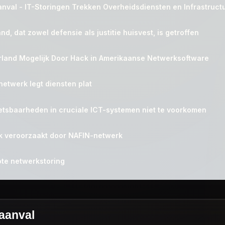
nval - IT-Storingen Trekken Overheidsdiensten en Infrastructu
d, dat zowel defensie als justitie huisvest, is getroffen
erland Mogelijk Door Hack in Amerikaanse Netwerksoftware
netwerk legt diensten plat
etsbaarheden in cruciale ICT-systemen niet te voorkomen
jk veroorzaakt door NAFIN-netwerk
ote netwerkstoring
raanval