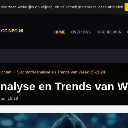
voortaan wekelijks op vrijdag, en er verschijnen weer losse artikelen.
|
CCINFO.NL
HOME
OVER ONS
INSCHRIJVEN
ichten
»
Slachtofferanalyse en Trends van Week 35-2024
analyse en Trends van 
 om 15:19