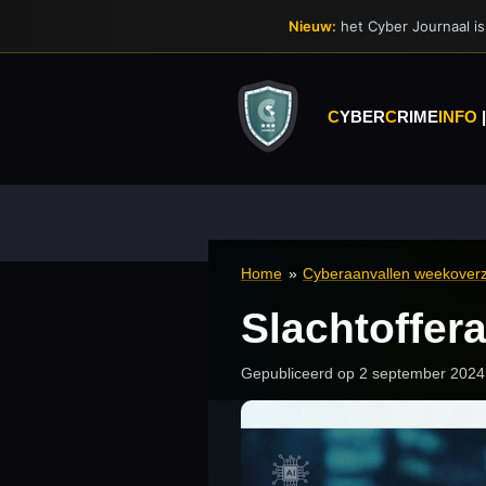
Ga
Nieuw:
het Cyber Journaal is 
direct
naar
de
hoofdinhoud
C
YBER
C
RIME
INFO
Home
»
Cyberaanvallen weekoverz
Slachtoffer
Gepubliceerd op 2 september 2024