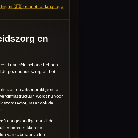
ing in 🇬🇧 or another language
eidszorg en
leen financiële schade hebben
l de gezondheidszorg en het
nhuizen en artsenpraktijken te
rkinfrastructuur, wordt nu voor
idszorgsector, maar ook de
n.
eft aangekondigd dat zij de
nvallen benadrukken het
rden van cyberaanvallen.