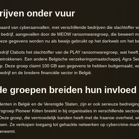
rijven onder vuur
paard van cyberaanvallen, met verschillende bedrijven die slachtoffe
 bedrijf, aangevallen door de MEOW ransomwaregroep, die beweert m
ze gegevens worden nu als bewijs gebruikt op het darkweb om het bedr
drijf Clabots het slachtoffer van de PLAY ransomwaregroep, wat heeft g
betrokkenen. Een andere Belgische verzekeringsmaatschappij, Agra Se
p. Deze groep claimt 100 GB aan gegevens te hebben buitgemaakt, wat 
bedrijf en de bredere financiële sector in België.
e groepen breiden hun invloed 
nten in België en de Verenigde Staten, zijn er ook serieuze bedreigin
roep Pioneer Kitten breekt in bij organisaties in verschillende secto
Deze groep, die vermoedelijk banden heeft met de Iraanse overheid,
ersen. Ze verkopen toegang tot gehackte netwerken op cybercrime-mark
oeneemt.