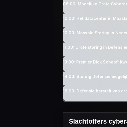
08:00: Mogelijke Grote Cyberaa
10:00: Het datacenter in Maaslan
10:00: Massale Storing in Ned
11:00: Grote storing in Defensie
13:00: Premier Dick Schoof: Kw
14:00: Storing Defensie mogeli
16:00: Defensie herstelt van gr
Slachtoffers cybe