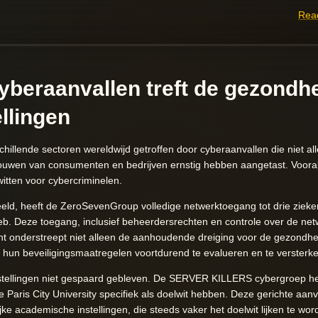
Read
cyberaanvallen treft de gezondh
llingen
illende sectoren wereldwijd getroffen door cyberaanvallen die niet al
rouwen van consumenten en bedrijven ernstig hebben aangetast. Voora
itten voor cybercriminelen.
eeld, heeft de ZeroSevenGroup volledige netwerktoegang tot drie zieke
 Deze toegang, inclusief beheerdersrechten en controle over de netwe
nt onderstreept niet alleen de aanhoudende dreiging voor de gezondhe
hun beveiligingsmaatregelen voortdurend te evalueren en te versterke
instellingen niet gespaard gebleven. De SERVER KILLERS cybergroep he
de Paris City University specifiek als doelwit hebben. Deze gerichte aa
ke academische instellingen, die steeds vaker het doelwit lijken te wo