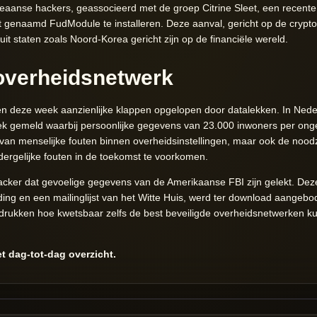
anse hackers, geassocieerd met de groep Citrine Sleet, een recente
 genaamd FudModule te installeren. Deze aanval, gericht op de cryptov
t staten zoals Noord-Korea gericht zijn op de financiële wereld.
overheidsnetwerk
n deze week aanzienlijke klappen opgelopen door datalekken. In Neder
 gemeld waarbij persoonlijke gegevens van 23.000 inwoners per ongelu
s van menselijke fouten binnen overheidsinstellingen, maar ook de noodz
ergelijke fouten in de toekomst te voorkomen.
cker dat gevoelige gegevens van de Amerikaanse FBI zijn gelekt. Dez
ding en een mailinglijst van het Witte Huis, werd ter download aangeb
adrukken hoe kwetsbaar zelfs de best beveiligde overheidsnetwerken ku
t dag-tot-dag overzicht.