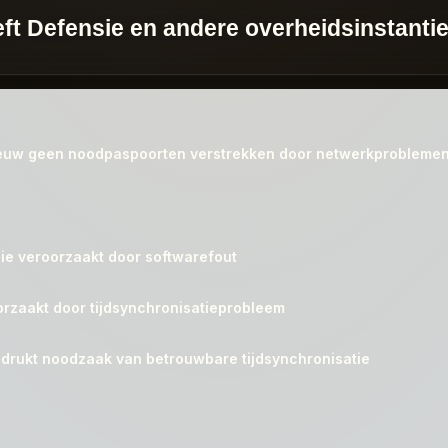
reft Defensie en andere overheidsinstanti
euw geen noodpaspoorten verstrekken door netwerkprobleme
ie veroorzaakt door softwarefout
oorzaakt door tijdsynchronisatieprobleem
nadrukt noodzaak van betrouwbare tijdsynchronisatie