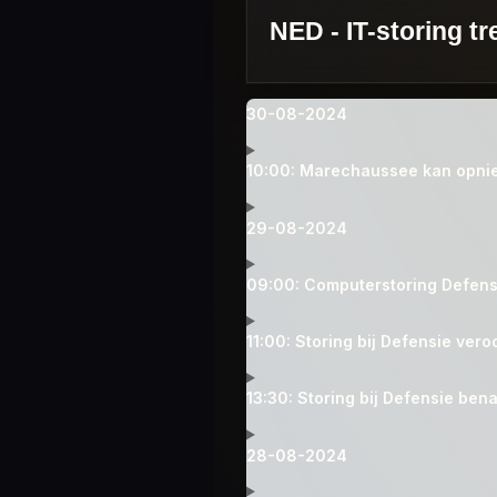
NED - IT-storing t
30-08-2024
10:00: Marechaussee kan opni
29-08-2024
09:00: Computerstoring Defens
11:00: Storing bij Defensie ver
13:30: Storing bij Defensie be
28-08-2024