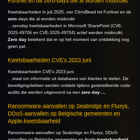
Fortinet en de zero-days die al worden misbruikt
Kwetsbaarheden in juli 2025, van CitrixBleed tot Fortinet en de
zero
-days die al worden misbruikt
…zeroday kwetsbaarheden in Microsoft SharePoint (CVE-
2025-49706 en CVE-2025-49704) actief werden misbruikt.
Zero
day
betekent dat er op het moment van ontdekking nog
geen pat…
Kwetsbaarheden CVE's 2023 juni
Kwetsbaarheden CVE's 2023 juni
…staat om informatie uit databases van klanten te stelen. De
beveiligingslekken werden ontdekt tijdens gedetailleerde code-
audits die werden uitgevoerd na een
zero
-
day
-
…
Ransomware-aanvallen op Seabridge en Fluxys,
DDoS-aanvallen op Belgische gemeenten en
Apple-kwetsbaarheid
Ransomware-aanvallen op Seabridge en Fluxys, DDoS-
aanvallen op Belgische gemeenten en Apple-
kwetsbaarheid