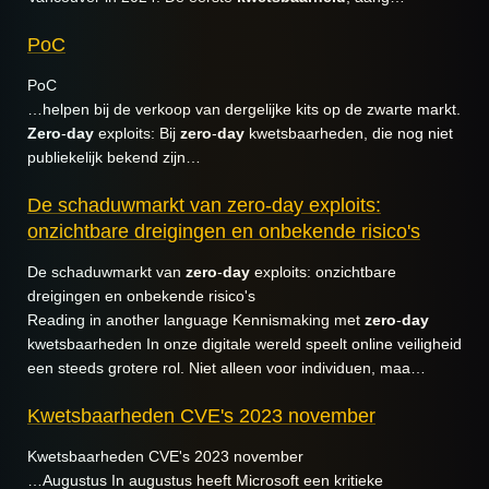
PoC
PoC
…helpen bij de verkoop van dergelijke kits op de zwarte markt.
Zero
-
day
exploits: Bij
zero
-
day
kwetsbaarheden, die nog niet
publiekelijk bekend zijn…
De schaduwmarkt van zero-day exploits:
onzichtbare dreigingen en onbekende risico's
De schaduwmarkt van
zero
-
day
exploits: onzichtbare
dreigingen en onbekende risico's
Reading in another language Kennismaking met
zero
-
day
kwetsbaarheden In onze digitale wereld speelt online veiligheid
een steeds grotere rol. Niet alleen voor individuen, maa…
Kwetsbaarheden CVE's 2023 november
Kwetsbaarheden CVE's 2023 november
…Augustus In augustus heeft Microsoft een kritieke