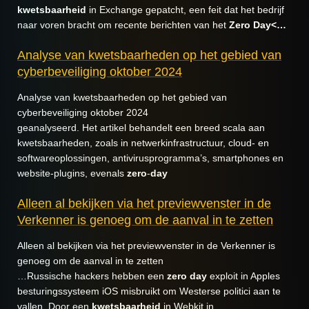
kwetsbaarheid
in Exchange gepatcht, een feit dat het bedrijf
naar voren bracht om recente berichten van het
Zero
Day<…
Analyse van kwetsbaarheden op het gebied van
cyberbeveiliging oktober 2024
Analyse van kwetsbaarheden op het gebied van
cyberbeveiliging oktober 2024
geanalyseerd. Het artikel behandelt een breed scala aan
kwetsbaarheden, zoals in netwerkinfrastructuur, cloud- en
softwareoplossingen, antivirusprogramma’s, smartphones en
website-plugins, evenals
zero
-
day
Alleen al bekijken via het previewvenster in de
Verkenner is genoeg om de aanval in te zetten
Alleen al bekijken via het previewvenster in de Verkenner is
genoeg om de aanval in te zetten
…Russische hackers hebben een
zero
day
exploit in Apples
besturingssysteem iOS misbruikt om Westerse politici aan te
vallen. Door een
kwetsbaarheid
in Webkit in…