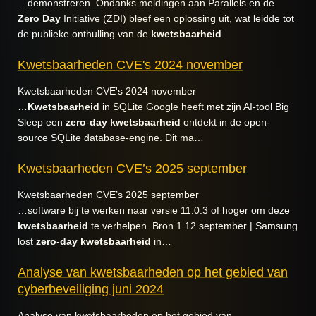
…demonstreren. Ondanks meldingen aan Parallels en de
Zero
Day
Initiative (ZDI) bleef een oplossing uit, wat leidde tot
de publieke onthulling van de
kwetsbaarheid
Kwetsbaarheden CVE's 2024 november
Kwetsbaarheden CVE's 2024 november
…
Kwetsbaarheid
in SQLite Google heeft met zijn AI-tool Big
Sleep een
zero
-
day
kwetsbaarheid
ontdekt in de open-
source SQLite database-engine. Dit ma…
Kwetsbaarheden CVE’s 2025 september
Kwetsbaarheden CVE’s 2025 september
…software bij te werken naar versie 11.0.3 of hoger om deze
kwetsbaarheid
te verhelpen. Bron 1 12 september | Samsung
lost
zero
-
day
kwetsbaarheid
in…
Analyse van kwetsbaarheden op het gebied van
cyberbeveiliging juni 2024
Analyse van kwetsbaarheden op het gebied van