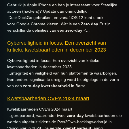
Gebruik je Apple iPhone en ben je interessant voor Statelijke
actoren (hackers)? Update dan onmiddellijk
DuckDuckGo gebruiken, en vanaf iOS 12 kunt u ook
voor Google Chrome kiezen. Wat is een
Zero
day
Er zijn
verschillende definities van een
zero
-
day
<…
Cyberveiligheid in focus: Een overzicht van
kritieke kwetsbaarheden in december 2023
Cyberveiligheid in focus: Een overzicht van kritieke
kwetsbaarheden in december 2023
…integriteit en veiligheid van hun platformen te waarborgen.
Een andere significante dreiging werd blootgelegd in de vorm
van een
zero
-
day
kwetsbaarheid
in Barra…
Kwetsbaarheden CVE's 2024 maart
Kwetsbaarheden CVE's 2024 maart
…gerepareerd, waaronder twee
zero
-
day
kwetsbaarheden die
werden uitgebuit tijdens de Pwn2Own-hackingwedstrijd in
Vancouver in 2024. De eerste
kwetsbaarheid
, aang…