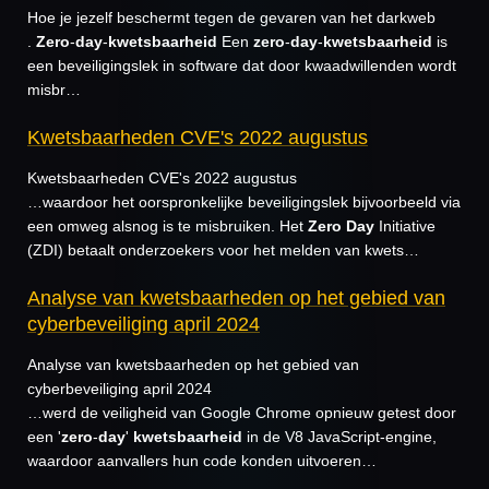
Hoe je jezelf beschermt tegen de gevaren van het darkweb
.
Zero
-
day
-
kwetsbaarheid
Een
zero
-
day
-
kwetsbaarheid
is
een beveiligingslek in software dat door kwaadwillenden wordt
misbr…
Kwetsbaarheden CVE's 2022 augustus
Kwetsbaarheden CVE's 2022 augustus
…waardoor het oorspronkelijke beveiligingslek bijvoorbeeld via
een omweg alsnog is te misbruiken. Het
Zero
Day
Initiative
(ZDI) betaalt onderzoekers voor het melden van kwets…
Analyse van kwetsbaarheden op het gebied van
cyberbeveiliging april 2024
Analyse van kwetsbaarheden op het gebied van
cyberbeveiliging april 2024
…werd de veiligheid van Google Chrome opnieuw getest door
een '
zero
-
day
'
kwetsbaarheid
in de V8 JavaScript-engine,
waardoor aanvallers hun code konden uitvoeren…