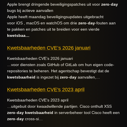
Apple brengt dringende beveiligingspatches uit voor
zero
-
day
bugs bij actieve aanvallen
Apple heeft maandag beveiligingsupdates uitgebracht
voor iOS , macOS en watchOS om drie
zero
-
day
-fouten aan
te pakken en patches uit te breiden voor een vierde
kwetsbaa…
Kwetsbaarheden CVE’s 2026 januari
Kwetsbaarheden CVE’s 2026 januari
…voor diensten zoals GitHub of GitLab om hun eigen code-
repositories te beheren. Het agentschap bevestigt dat de
kwetsbaarheid
is ingezet bij
zero
-
day
aanvallen,…
Kwetsbaarheden CVE's 2023 april
Kwetsbaarheden CVE's 2023 april
…uitgebuit door kwaadwillende partijen. Cisco onthult XSS
zero
-
day
kwetsbaarheid
in serverbeheer tool Cisco heeft een
zero
-
day
cross-si…