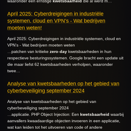
waaronder een ernstige
kwetsbaarheid
die al werd m…
April 2025: Cyberdreigingen in industriële
systemen, cloud en VPN’s - Wat bedrijven
moeten weten!
April 2025: Cyberdreigingen in industriële systemen, cloud en
VPN’s - Wat bedrijven moeten weten
…patchen van kritieke
zero
-
day
kwetsbaarheden in hun
respectieve besturingssystemen. Google bracht een update uit
die maar liefst 62 kwetsbaarheden verholpen, waaronder
twee…
Analyse van kwetsbaarheden op het gebied van
cyberbeveiliging september 2024
Analyse van kwetsbaarheden op het gebied van
cyberbeveiliging september 2024
…applicatie. PHP Object Injection: Een
kwetsbaarheid
waarbij
aanvallers kwaadaardige objecten invoeren in een applicatie,
wat kan leiden tot het uitvoeren van code of andere