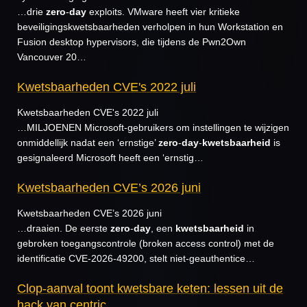
…drie
zero
-
day
exploits. VMware heeft vier kritieke
beveiligingskwetsbaarheden verholpen in hun Workstation en
Fusion desktop hypervisors, die tijdens de Pwn2Own
Vancouver 20…
Kwetsbaarheden CVE's 2022 juli
Kwetsbaarheden CVE's 2022 juli
…MILJOENEN Microsoft-gebruikers om instellingen te wijzigen
onmiddellijk nadat een ‘ernstige’
zero
-
day
-
kwetsbaarheid
is
gesignaleerd Microsoft heeft een ‘ernstig…
Kwetsbaarheden CVE’s 2026 juni
Kwetsbaarheden CVE’s 2026 juni
…draaien. De eerste
zero
-
day
, een
kwetsbaarheid
in
gebroken toegangscontrole (broken access control) met de
identificatie CVE-2026-49200, stelt niet-geauthentice…
Clop-aanval toont kwetsbare keten: lessen uit de
hack van centric