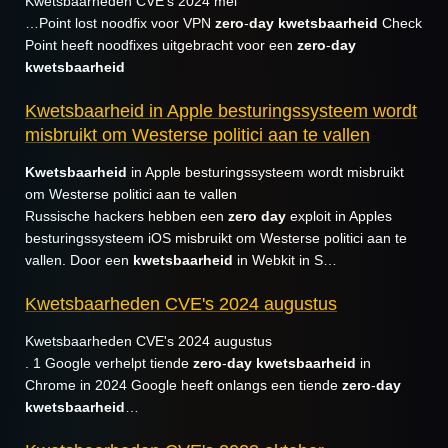
Kwetsbaarheden CVE's 2024 mei
…Point lost noodfix voor VPN
zero
-
day
kwetsbaarheid
Check
Point heeft noodfixes uitgebracht voor een
zero
-
day
kwetsbaarheid
Kwetsbaarheid in Apple besturingssysteem wordt
misbruikt om Westerse politici aan te vallen
Kwetsbaarheid
in Apple besturingssysteem wordt misbruikt
om Westerse politici aan te vallen
Russische hackers hebben een
zero
day
exploit in Apples
besturingssysteem iOS misbruikt om Westerse politici aan te
vallen. Door een
kwetsbaarheid
in Webkit in S…
Kwetsbaarheden CVE's 2024 augustus
Kwetsbaarheden CVE's 2024 augustus
. 1 Google verhelpt tiende
zero
-
day
kwetsbaarheid
in
Chrome in 2024 Google heeft onlangs een tiende
zero
-
day
kwetsbaarheid
…