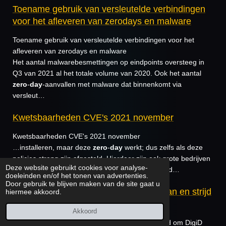
Toename gebruik van versleutelde verbindingen
voor het afleveren van zerodays en malware
Toename gebruik van versleutelde verbindingen voor het
afleveren van zerodays en malware
Het aantal malwarebesmettingen op eindpoints oversteeg in
Q3 van 2021 al het totale volume van 2020. Ook het aantal
zero
-
day
-aanvallen met malware dat binnenkomt via
versleut…
Kwetsbaarheden CVE's 2021 november
Kwetsbaarheden CVE's 2021 november
…installeren, maar deze
zero
-
day
werkt; dus zelfs als deze
policies streng zijn afgesteld. Hierdoor zijn ook grote bedrijven
Deze website gebruikt cookies voor analyse-
met betere beveiliging kwetsbaar. Normaliter meld…
doeleinden en/of het tonen van advertenties.
Door gebruik te blijven maken van de site gaat u
6 zero days gedicht, Fancy Bear valt aan en strijd
hiermee akkoord.
om DigiD
Akkoord
6
zero
days gedicht, Fancy Bear valt aan en strijd om DigiD