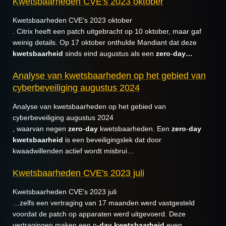
Kwetsbaarheden CVE's 2023 oktober
Kwetsbaarheden CVE's 2023 oktober
. Citrix heeft een patch uitgebracht op 10 oktober, maar gaf
weinig details. Op 17 oktober onthulde Mandiant dat deze
kwetsbaarheid
sinds eind augustus als een
zero
-
day…
Analyse van kwetsbaarheden op het gebied van
cyberbeveiliging augustus 2024
Analyse van kwetsbaarheden op het gebied van
cyberbeveiliging augustus 2024
, waarvan negen
zero
-
day
kwetsbaarheden. Een
zero
-
day
kwetsbaarheid
is een beveiligingslek dat door
kwaadwillenden actief wordt misbrui…
Kwetsbaarheden CVE's 2023 juli
Kwetsbaarheden CVE's 2023 juli
…zelfs een vertraging van 17 maanden werd vastgesteld
voordat de patch op apparaten werd uitgevoerd. Deze
vertragingen maken een n-
day
kwetsbaarheid
even