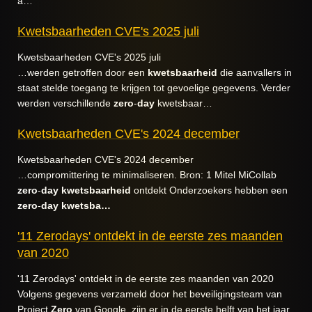
a…
Kwetsbaarheden CVE's 2025 juli
Kwetsbaarheden CVE's 2025 juli
…werden getroffen door een
kwetsbaarheid
die aanvallers in
staat stelde toegang te krijgen tot gevoelige gegevens. Verder
werden verschillende
zero
-
day
kwetsbaar…
Kwetsbaarheden CVE's 2024 december
Kwetsbaarheden CVE's 2024 december
…compromittering te minimaliseren. Bron: 1 Mitel MiCollab
zero
-
day
kwetsbaarheid
ontdekt Onderzoekers hebben een
zero
-
day
kwetsba…
'11 Zerodays' ontdekt in de eerste zes maanden
van 2020
'11 Zerodays' ontdekt in de eerste zes maanden van 2020
Volgens gegevens verzameld door het beveiligingsteam van
Project
Zero
van Google, zijn er in de eerste helft van het jaar