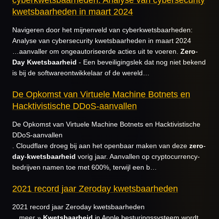
kwetsbaarheden in maart 2024
Navigeren door het mijnenveld van cyberkwetsbaarheden:
Analyse van cybersecurity kwetsbaarheden in maart 2024
…aanvaller om ongeautoriseerde acties uit te voeren.
Zero
-
Day
Kwetsbaarheid
- Een beveiligingslek dat nog niet bekend
is bij de softwareontwikkelaar of de wereld…
De Opkomst van Virtuele Machine Botnets en
Hacktivistische DDoS-aanvallen
De Opkomst van Virtuele Machine Botnets en Hacktivistische
DDoS-aanvallen
. Cloudflare droeg bij aan het openbaar maken van deze
zero
-
day
-
kwetsbaarheid
vorig jaar. Aanvallen op cryptocurrency-
bedrijven namen toe met 600%, terwijl een b…
2021 record jaar Zeroday kwetsbaarheden
2021 record jaar Zeroday kwetsbaarheden
…meer »
Kwetsbaarheid
in Apple besturingssysteem wordt