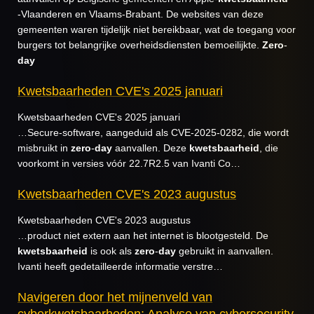
-Vlaanderen en Vlaams-Brabant. De websites van deze
gemeenten waren tijdelijk niet bereikbaar, wat de toegang voor
burgers tot belangrijke overheidsdiensten bemoeilijkte.
Zero
-
day
Kwetsbaarheden CVE's 2025 januari
Kwetsbaarheden CVE's 2025 januari
…Secure-software, aangeduid als CVE-2025-0282, die wordt
misbruikt in
zero
-
day
aanvallen. Deze
kwetsbaarheid
, die
voorkomt in versies vóór 22.7R2.5 van Ivanti Co…
Kwetsbaarheden CVE's 2023 augustus
Kwetsbaarheden CVE's 2023 augustus
…product niet extern aan het internet is blootgesteld. De
kwetsbaarheid
is ook als
zero
-
day
gebruikt in aanvallen.
Ivanti heeft gedetailleerde informatie verstre…
Navigeren door het mijnenveld van
cyberkwetsbaarheden: Analyse van cybersecurity