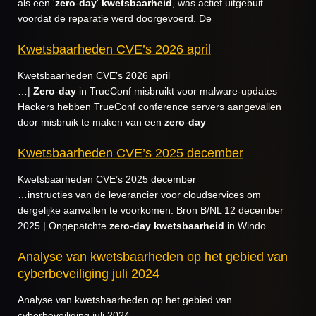
als een '
zero
-
day
'
kwetsbaarheid
, was actief uitgebuit
voordat de reparatie werd doorgevoerd. De
Kwetsbaarheden CVE’s 2026 april
Kwetsbaarheden CVE’s 2026 april
…|
Zero
-
day
in TrueConf misbruikt voor malware-updates
Hackers hebben TrueConf conference servers aangevallen
door misbruik te maken van een
zero
-
day
Kwetsbaarheden CVE’s 2025 december
Kwetsbaarheden CVE’s 2025 december
…instructies van de leverancier voor cloudservices om
dergelijke aanvallen te voorkomen. Bron B/NL 12 december
2025 | Ongepatchte
zero
-
day
kwetsbaarheid
in Windo…
Analyse van kwetsbaarheden op het gebied van
cyberbeveiliging juli 2024
Analyse van kwetsbaarheden op het gebied van
cyberbeveiliging juli 2024