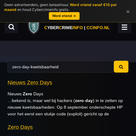
Geen adverteerders, geen betaalmuur.
Word vriend vanaf €10 per
Ga
maand
en houd Cybercrimeinfo gratis.
×
direct
Word vriend →
naar
de
C
YBER
C
RIME
INFO
|
CCINFO.NL
hoofdinhoud
Nieuws Zero Days
Nieuws
Zero
Days
…bekend is, maar wel bij hackers (
zero
-
day
) in te zetten op
nieuwe kwetsbaarheden. Op 8 september onderschepte HP
voor het eerst een stukje code (exploit) gericht op de
Zero Days