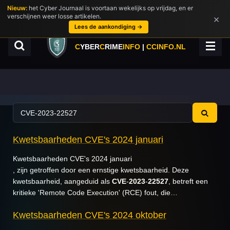
Nieuw:
het Cyber Journaal is voortaan wekelijks op vrijdag, en er
Ga
verschijnen weer losse artikelen.
×
direct
Lees de aankondiging →
naar
de
C
YBER
C
RIME
INFO
|
CCINFO.NL
hoofdinhoud
Kwetsbaarheden CVE's 2024 januari
Kwetsbaarheden CVE's 2024 januari
, zijn getroffen door een ernstige kwetsbaarheid. Deze
kwetsbaarheid, aangeduid als
CVE
-
2023
-
22527
, betreft een
kritieke 'Remote Code Execution' (RCE) fout, die…
Kwetsbaarheden CVE's 2024 oktober