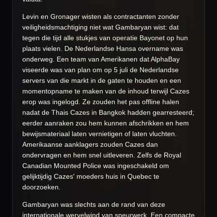
Levin en Gronager wisten als contractanten zonder
veiligheidsmachtiging niet wat Gambaryan wist: dat
tegen die tijd alle stukjes van operatie Bayonet op hun
plaats vielen. De Nederlandse Hansa overname was
onderweg. Een team van Amerikanen dat AlphaBay
viseerde was van plan om op 5 juli de Nederlandse
servers van die markt in de gaten te houden en een
momentopname te maken van de inhoud terwijl Cazes
erop was ingelogd. Ze zouden het pas offline halen
nadat de Thais Cazes in Bangkok hadden gearresteerd;
eerder aanraken zou hem kunnen afschrikken en hem
bewijsmateriaal laten vernietigen of laten vluchten.
Amerikaanse aanklagers zouden Cazes dan
ondervragen en hem snel uitleveren. Zelfs de Royal
Canadian Mounted Police was ingeschakeld om
gelijktijdig Cazes' moeders huis in Quebec te
doorzoeken.
Gambaryan was slechts aan de rand van deze
internationale wervelwind van speurwerk. Een compacte