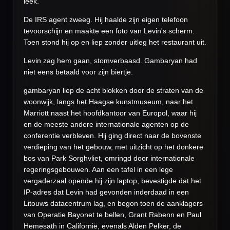
leek.
De IRS agent zweeg. Hij haalde zijn eigen telefoon
tevoorschijn en maakte een foto van Levin's scherm.
Toen stond hij op en liep zonder uitleg het restaurant uit.
Levin zag hem gaan, stomverbaasd. Gambaryan had
niet eens betaald voor zijn biertje.
gambaryan liep de acht blokken door de straten van de
woonwijk, langs het Haagse kunstmuseum, naar het
Marriott naast het hoofdkantoor van Europol, waar hij
en de meeste andere internationale agenten op de
conferentie verbleven. Hij ging direct naar de bovenste
verdieping van het gebouw, met uitzicht op het donkere
bos van Park Sorghvliet, omringd door internationale
regeringsgebouwen. Aan een tafel in een lege
vergaderzaal opende hij zijn laptop, bevestigde dat het
IP-adres dat Levin had gevonden inderdaad in een
Litouws datacentrum lag, en begon toen de aanklagers
van Operatie Bayonet te bellen, Grant Rabenn en Paul
Hemesath in Californië, evenals Alden Pelker, de