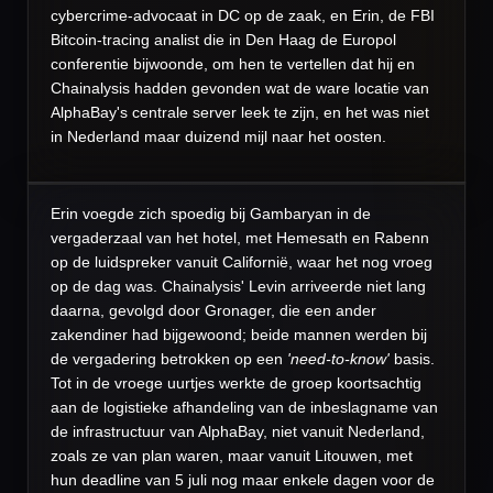
cybercrime-advocaat in DC op de zaak, en Erin, de FBI
Bitcoin-tracing analist die in Den Haag de Europol
conferentie bijwoonde, om hen te vertellen dat hij en
Chainalysis hadden gevonden wat de ware locatie van
AlphaBay's centrale server leek te zijn, en het was niet
in Nederland maar duizend mijl naar het oosten.
Erin voegde zich spoedig bij Gambaryan in de
vergaderzaal van het hotel, met Hemesath en Rabenn
op de luidspreker vanuit Californië, waar het nog vroeg
op de dag was. Chainalysis' Levin arriveerde niet lang
daarna, gevolgd door Gronager, die een ander
zakendiner had bijgewoond; beide mannen werden bij
de vergadering betrokken op een
'need-to-know'
basis.
Tot in de vroege uurtjes werkte de groep koortsachtig
aan de logistieke afhandeling van de inbeslagname van
de infrastructuur van AlphaBay, niet vanuit Nederland,
zoals ze van plan waren, maar vanuit Litouwen, met
hun deadline van 5 juli nog maar enkele dagen voor de