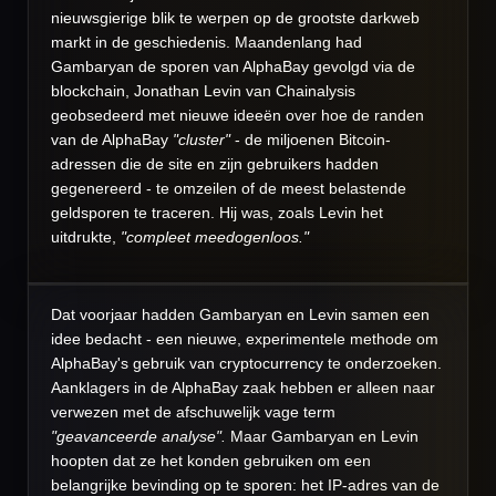
nieuwsgierige blik te werpen op de grootste darkweb
markt in de geschiedenis. Maandenlang had
Gambaryan de sporen van AlphaBay gevolgd via de
blockchain, Jonathan Levin van Chainalysis
geobsedeerd met nieuwe ideeën over hoe de randen
van de AlphaBay
"cluster"
- de miljoenen Bitcoin-
adressen die de site en zijn gebruikers hadden
gegenereerd - te omzeilen of de meest belastende
geldsporen te traceren. Hij was, zoals Levin het
uitdrukte,
"compleet meedogenloos."
Dat voorjaar hadden Gambaryan en Levin samen een
idee bedacht - een nieuwe, experimentele methode om
AlphaBay's gebruik van cryptocurrency te onderzoeken.
Aanklagers in de AlphaBay zaak hebben er alleen naar
verwezen met de afschuwelijk vage term
"geavanceerde analyse".
Maar Gambaryan en Levin
hoopten dat ze het konden gebruiken om een
belangrijke bevinding op te sporen: het IP-adres van de