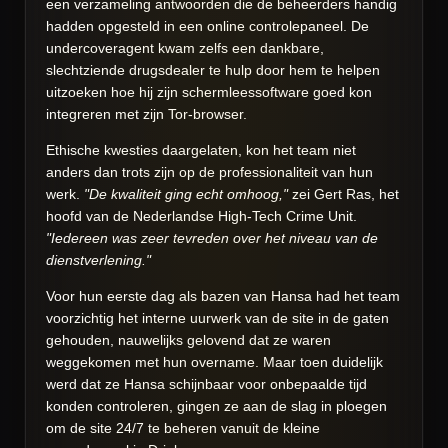
een verzameling antwoorden die de beheerders handig
hadden opgesteld in een online controlepaneel. De
undercoveragent kwam zelfs een dankbare,
slechtziende drugsdealer te hulp door hem te helpen
uitzoeken hoe hij zijn schermleessoftware goed kon
integreren met zijn Tor-browser.
Ethische kwesties daargelaten, kon het team niet
anders dan trots zijn op de professionaliteit van hun
werk.
"De kwaliteit ging echt omhoog,"
zei Gert Ras, het
hoofd van de Nederlandse High-Tech Crime Unit.
"Iedereen was zeer tevreden over het niveau van de
dienstverlening."
Voor hun eerste dag als bazen van Hansa had het team
voorzichtig het interne uurwerk van de site in de gaten
gehouden, nauwelijks gelovend dat ze waren
weggekomen met hun overname. Maar toen duidelijk
werd dat ze Hansa schijnbaar voor onbepaalde tijd
konden controleren, gingen ze aan de slag in ploegen
om de site 24/7 te beheren vanuit de kleine