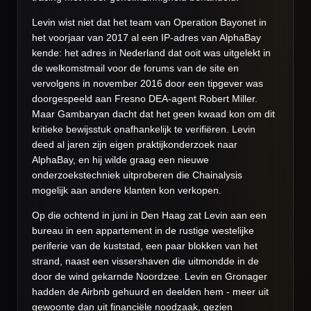
Levin wist niet dat het team van Operation Bayonet in
het voorjaar van 2017 al een IP-adres van AlphaBay
kende: het adres in Nederland dat ooit was uitgelekt in
de welkomstmail voor de forums van de site en
vervolgens in november 2016 door een tipgever was
doorgespeeld aan Fresno DEA-agent Robert Miller.
Maar Gambaryan dacht dat het geen kwaad kon om dit
kritieke bewijsstuk onafhankelijk te verifiëren. Levin
deed al jaren zijn eigen praktijkonderzoek naar
AlphaBay, en hij wilde graag een nieuwe
onderzoekstechniek uitproberen die Chainalysis
mogelijk aan andere klanten kon verkopen.
Op die ochtend in juni in Den Haag zat Levin aan een
bureau in een appartement in de rustige westelijke
periferie van de kuststad, een paar blokken van het
strand, naast een vissershaven die uitmondde in de
door de wind gekarnde Noordzee. Levin en Gronager
hadden de Airbnb gehuurd en deelden hem - meer uit
gewoonte dan uit financiële noodzaak, gezien