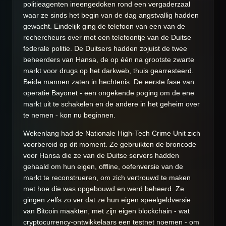
politieagenten ineengedoken rond een vergaderzaal
waar ze sinds het begin van de dag angstvallig hadden
gewacht. Eindelijk ging de telefoon van een van de
rechercheurs over met een telefoontje van de Duitse
federale politie. De Duitsers hadden zojuist de twee
beheerders van Hansa, de op één na grootste zwarte
markt voor drugs op het darkweb, thuis gearresteerd.
Beide mannen zaten in hechtenis. De eerste fase van
operatie Bayonet - een ongekende poging om de ene
markt uit te schakelen en de andere in het geheim over
te nemen - kon nu beginnen.
Wekenlang had de Nationale High-Tech Crime Unit zich
voorbereid op dit moment. Ze gebruikten de broncode
voor Hansa die ze van de Duitse servers hadden
gehaald om hun eigen, offline, oefenversie van de
markt te reconstrueren, om zich vertrouwd te maken
met hoe die was opgebouwd en werd beheerd. Ze
gingen zelfs zo ver dat ze hun eigen speelgeldversie
van Bitcoin maakten, met zijn eigen blockchain - wat
cryptocurrency-ontwikkelaars een testnet noemen - om