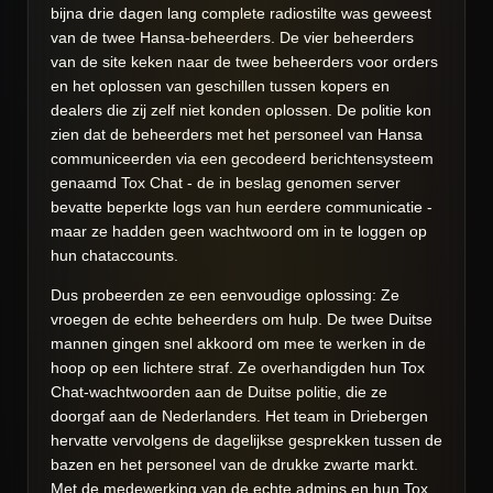
bijna drie dagen lang complete radiostilte was geweest
van de twee Hansa-beheerders. De vier beheerders
van de site keken naar de twee beheerders voor orders
en het oplossen van geschillen tussen kopers en
dealers die zij zelf niet konden oplossen. De politie kon
zien dat de beheerders met het personeel van Hansa
communiceerden via een gecodeerd berichtensysteem
genaamd Tox Chat - de in beslag genomen server
bevatte beperkte logs van hun eerdere communicatie -
maar ze hadden geen wachtwoord om in te loggen op
hun chataccounts.
Dus probeerden ze een eenvoudige oplossing: Ze
vroegen de echte beheerders om hulp. De twee Duitse
mannen gingen snel akkoord om mee te werken in de
hoop op een lichtere straf. Ze overhandigden hun Tox
Chat-wachtwoorden aan de Duitse politie, die ze
doorgaf aan de Nederlanders. Het team in Driebergen
hervatte vervolgens de dagelijkse gesprekken tussen de
bazen en het personeel van de drukke zwarte markt.
Met de medewerking van de echte admins en hun Tox