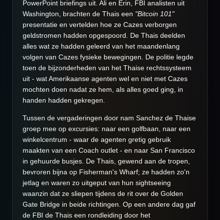
PowerPoint briefings uit. Ali en Erin, FBI analisten uit
Washington, brachten de Thais een
"Bitcoin 101"
presentatie en vertelden hoe ze Cazes verborgen
geldstromen hadden opgespoord. De Thais deelden
alles wat ze hadden geleerd van het maandenlang
volgen van Cazes fysieke bewegingen. De politie legde
toen de bijzonderheden van het Thaise rechtssysteem
uit - wat Amerikaanse agenten wel en niet met Cazes
mochten doen nadat ze hem, als alles goed ging, in
handen hadden gekregen.
Tussen de vergaderingen door nam Sanchez de Thaise
groep mee op excursies: naar een golfbaan, naar een
winkelcentrum - waar de agenten gretig gebruik
maakten van een Coach outlet - en naar San Francisco
in gehuurde busjes. De Thais, gewend aan de tropen,
bevroren bijna op Fisherman's Wharf; ze hadden zo'n
jetlag en waren zo uitgeput van hun sightseeing
waanzin dat ze sliepen tijdens de rit over de Golden
Gate Bridge in beide richtingen. Op een andere dag gaf
de FBI de Thais een rondleiding door het