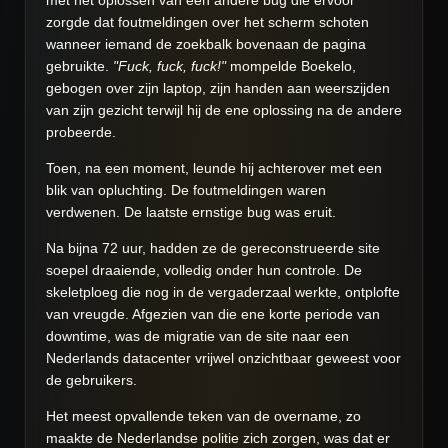
met het oplossen van een andere bug die ervoor
zorgde dat foutmeldingen over het scherm schoten
wanneer iemand de zoekbalk bovenaan de pagina
gebruikte.
"Fuck, fuck, fuck!"
mompelde Boekelo,
gebogen over zijn laptop, zijn handen aan weerszijden
van zijn gezicht terwijl hij de ene oplossing na de andere
probeerde.
Toen, na een moment, leunde hij achterover met een
blik van opluchting. De foutmeldingen waren
verdwenen. De laatste ernstige bug was eruit.
Na bijna 72 uur, hadden ze de gereconstrueerde site
soepel draaiende, volledig onder hun controle. De
skeletploeg die nog in de vergaderzaal werkte, ontplofte
van vreugde. Afgezien van die ene korte periode van
downtime, was de migratie van de site naar een
Nederlands datacenter vrijwel onzichtbaar geweest voor
de gebruikers.
Het meest opvallende teken van de overname, zo
maakte de Nederlandse politie zich zorgen, was dat er