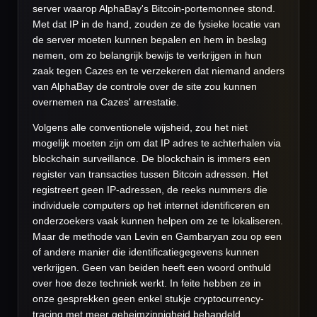
server waarop AlphaBay's Bitcoin-portemonnee stond.
Met dat IP in de hand, zouden ze de fysieke locatie van
de server moeten kunnen bepalen en hem in beslag
nemen, om zo belangrijk bewijs te verkrijgen in hun
zaak tegen Cazes en te verzekeren dat niemand anders
van AlphaBay de controle over de site zou kunnen
overnemen na Cazes' arrestatie.
Volgens alle conventionele wijsheid, zou het niet
mogelijk moeten zijn om dat IP adres te achterhalen via
blockchain surveillance. De blockchain is immers een
register van transacties tussen Bitcoin adressen. Het
registreert geen IP-adressen, de reeks nummers die
individuele computers op het internet identificeren en
onderzoekers vaak kunnen helpen om ze te lokaliseren.
Maar de methode van Levin en Gambaryan zou op een
of andere manier die identificatiegegevens kunnen
verkrijgen. Geen van beiden heeft een woord onthuld
over hoe deze techniek werkt. In feite hebben ze in
onze gesprekken geen enkel stukje cryptocurrency-
tracing met meer geheimzinnigheid behandeld.