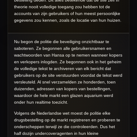
bestelling deden. Dit alles betekende dat de site zelf in
theorie nooit volledige toegang zou hebben tot de
accounts van zijn gebruikers of hun meest persoonlijke
gegevens zou kennen, zoals de locatie van hun huizen.
Nu begon de politie die beveiliging onzichtbaar te
saboteren. Ze begonnen alle gebruikersnamen en
wachtwoorden van Hansa op te nemen wanneer kopers
en verkopers inlogden. Ze begonnen ook in het geheim
de volledige tekst te archiveren van elk bericht dat
gebruikers op de site verstuurden voordat de tekst werd
versleuteld. Al snel verzamelden ze honderden, toen
duizenden, adressen van kopers van bestellingen,
waardoor de hele markt een glazen aquarium werd
onder hun realtime toezicht.
Volgens de Nederlandse wet moest de politie elke
drugsbestelling op de markt registreren en proberen te
onderscheppen terwijl ze die controleerden. Dus het
half dozijn undercoveragenten in hun kleine