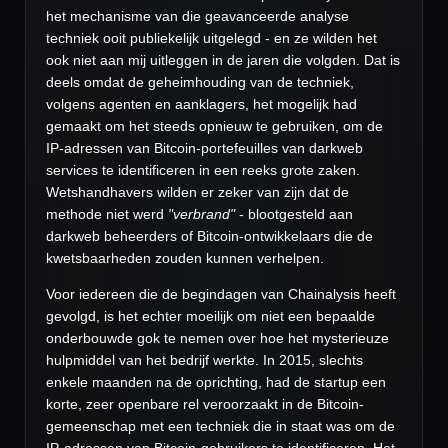
het mechanisme van die geavanceerde analyse
techniek ooit publiekelijk uitgelegd - en ze wilden het
ook niet aan mij uitleggen in de jaren die volgden. Dat is
deels omdat de geheimhouding van de techniek,
volgens agenten en aanklagers, het mogelijk had
gemaakt om het steeds opnieuw te gebruiken, om de
IP-adressen van Bitcoin-portefeuilles van darkweb
services te identificeren in een reeks grote zaken.
Wetshandhavers wilden er zeker van zijn dat de
methode niet werd
"verbrand"
- blootgesteld aan
darkweb beheerders of Bitcoin-ontwikkelaars die de
kwetsbaarheden zouden kunnen verhelpen.
Voor iedereen die de begindagen van Chainalysis heeft
gevolgd, is het echter moeilijk om niet een bepaalde
onderbouwde gok te nemen over hoe het mysterieuze
hulpmiddel van het bedrijf werkte. In 2015, slechts
enkele maanden na de oprichting, had de startup een
korte, zeer openbare rel veroorzaakt in de Bitcoin-
gemeenschap met een techniek die in staat was om de