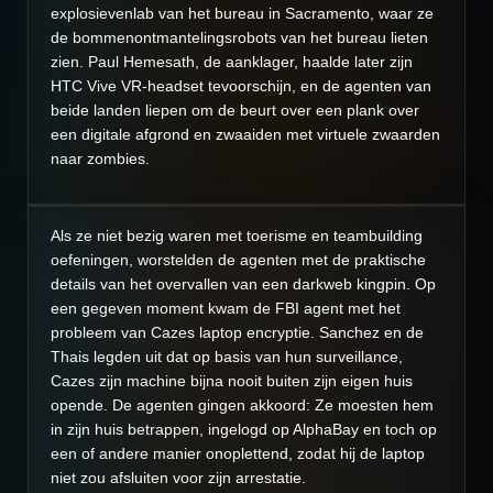
explosievenlab van het bureau in Sacramento, waar ze
de bommenontmantelingsrobots van het bureau lieten
zien. Paul Hemesath, de aanklager, haalde later zijn
HTC Vive VR-headset tevoorschijn, en de agenten van
beide landen liepen om de beurt over een plank over
een digitale afgrond en zwaaiden met virtuele zwaarden
naar zombies.
Als ze niet bezig waren met toerisme en teambuilding
oefeningen, worstelden de agenten met de praktische
details van het overvallen van een darkweb kingpin. Op
een gegeven moment kwam de FBI agent met het
probleem van Cazes laptop encryptie. Sanchez en de
Thais legden uit dat op basis van hun surveillance,
Cazes zijn machine bijna nooit buiten zijn eigen huis
opende. De agenten gingen akkoord: Ze moesten hem
in zijn huis betrappen, ingelogd op AlphaBay en toch op
een of andere manier onoplettend, zodat hij de laptop
niet zou afsluiten voor zijn arrestatie.