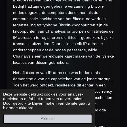
IP-adressen van Bitcoin-gebruikers te identificeren. Het
bedrijf had zijn eigen geheime verzameling Bitcoin-
nodes opgezet, de computers die dienen als de
communicatie-backbone van het Bitcoin-netwerk. In
tegenstelling tot typische Bitcoin-knooppunten zijn de
knooppunten van Chainalysis ontworpen om stilletjes de
IP-adressen te registreren die Bitcoin-gebruikers bij elke
transactie uitzenden. Door stilletjes elk IP-adres te
onderscheppen dat de nodes passeerde, wilde
Chainalysis een wereldwijde kaart maken van de fysieke
locaties van Bitcoin-gebruikers.
Het afluisteren van IP-adressen was bedoeld als
demonstratie van de capaciteiten van de jonge startup.
Toen het werd ontdekt, resulteerde dit echter in een
lange, met venijn gevulde thread op het cryptocurrency
Deze website gebruikt cookies voor analyse-
forum BitcoinTalk, waar Chainalysis werd uitgescholden
doeleinden en/of het tonen van advertenties.
Door gebruik te blijven maken van de site gaat u
voor leverancier van
"massasurveillance"
tools.
hiermee akkoord.
Gronager, de CEO van het bedrijf, verontschuldigde
zich en stopte het experiment.
Akkoord
Maar zou die techniek jaren later aangepast kunnen zijn