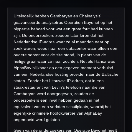
Uiteindelijk hebben Gambaryan en Chainalysis'
geavanceerde analysetruc Operation Bayonet op het
nippertje behoed voor wat een grote fout had kunnen
zijn. De onderzoekers zouden later leren dat het
Nederlandse IP-adres waar ze al maanden naar op
zoek waren, wees naar een datacenter waar alleen een
oudere server voor de site stond, in plaats van de
heilige graal waar ze naar zochten. Net als Hansa was
AlphaBay blijkbaar op een gegeven moment verhuisd
van een Nederlandse hosting provider naar de Baltische
staten. Zonder het Litouwse IP-adres, dat in een
steakrestaurant van Levin's telefoon naar die van
Gambaryan werd doorgegeven, zouden de
onderzoekers een inval hebben gedaan in het
equivalent van een verlaten schuilplaats, waarbij het
eigenlijke criminele hoofdkwartier van AlphaBay
ongemoeid werd gelaten.
Geen van de onderzoekers van Operatie Bayonet heeft