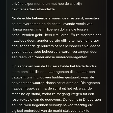
privé te experimenteren met hoe de site zijn
geldtransacties afhandelde.
Nu de echte beheerders waren gearresteerd, moesten
ze het overnemen en de echte, levende versie van
Hansa runnen, met miljoenen dollars die tussen
tienduizenden gebruikers circuleren. En ze moesten dat
naadloos doen, zonder de site offline te halen of, erger
nog, zonder de gebruikers of het personeel enig idee te
geven dat de twee beheerders waren vervangen door
een team van Nederlandse undercoveragenten.
Op aangeven van de Duitsers belde het Nederlandse
team onmiddellijk een paar agenten die ze naar een
datacentrum in Litouwen hadden gestuurd, waar de
server stond waarop Hansa actief draaide. Die agenten
haalden fysiek een harde schijf uit het rek waar de
machine op stond, zodat ze toegang kregen tot een
reservekopie van de gegevens. De teams in Driebergen
en Litouwen begonnen vervolgens koortsachtig elk
digitaal onderdeel van de markt stuk voor stuk te