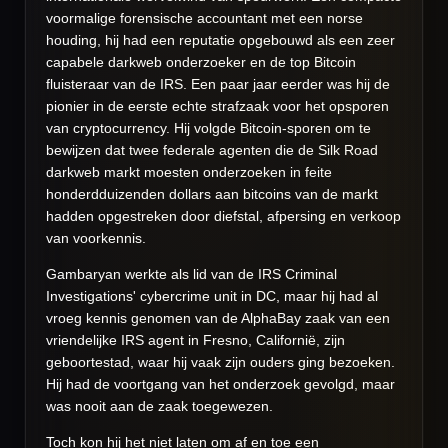
voormalige forensische accountant met een norse
houding, hij had een reputatie opgebouwd als een zeer
capabele darkweb onderzoeker en de top Bitcoin
fluisteraar van de IRS. Een paar jaar eerder was hij de
pionier in de eerste echte strafzaak voor het opsporen
van cryptocurrency. Hij volgde Bitcoin-sporen om te
bewijzen dat twee federale agenten die de Silk Road
darkweb markt moesten onderzoeken in feite
honderdduizenden dollars aan bitcoins van de markt
hadden opgestreken door diefstal, afpersing en verkoop
van voorkennis.
Gambaryan werkte als lid van de IRS Criminal
Investigations' cybercrime unit in DC, maar hij had al
vroeg kennis genomen van de AlphaBay zaak van een
vriendelijke IRS agent in Fresno, Californië, zijn
geboortestad, waar hij vaak zijn ouders ging bezoeken.
Hij had de voortgang van het onderzoek gevolgd, maar
was nooit aan de zaak toegewezen.
Toch kon hij het niet laten om af en toe een