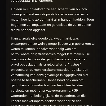
vergaderzaal in Driebergen.
Op een muur plaatsten ze een scherm van 65 inch
waarop iemand een stopwatch startte om precies te
meten hoe lang ze de markt al in handen hadden. Toen
begonnen ze langzaam en geruisloos de val te zetten
die ze hadden opgezet.
Hansa, zoals elke goede darkweb markt, was
ontworpen om zo weinig mogelijk over zijn gebruikers te
weten te komen, behalve wat nodig was om
betrouwbare drugstransacties mogelijk te maken. De
wachtwoorden voor de gebruikersaccounts werden
enkel opgeslagen als cryptografische
"hashes",
onleesbare reeksen karakters waardoor de site een
verzameling van deze gevoelige inloggegevens niet
hoefde te beschermen. Hansa bood ook aan om
gebruikers automatisch al hun berichten te laten
versleutelen met het privacyprogramma PGP-
waaronder, het belangrijkste, de postadressen die
kopers met verkopers deelden wanneer ze een