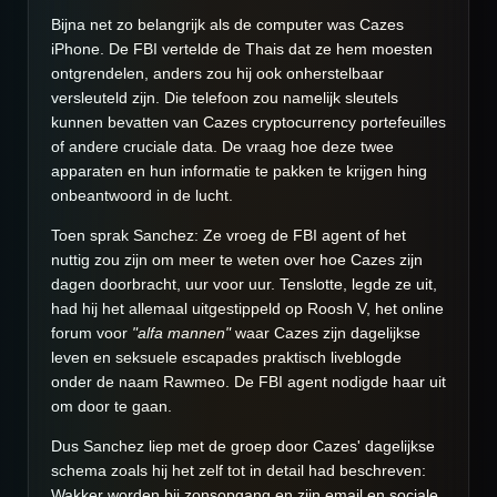
Bijna net zo belangrijk als de computer was Cazes
iPhone. De FBI vertelde de Thais dat ze hem moesten
ontgrendelen, anders zou hij ook onherstelbaar
versleuteld zijn. Die telefoon zou namelijk sleutels
kunnen bevatten van Cazes cryptocurrency portefeuilles
of andere cruciale data. De vraag hoe deze twee
apparaten en hun informatie te pakken te krijgen hing
onbeantwoord in de lucht.
Toen sprak Sanchez: Ze vroeg de FBI agent of het
nuttig zou zijn om meer te weten over hoe Cazes zijn
dagen doorbracht, uur voor uur. Tenslotte, legde ze uit,
had hij het allemaal uitgestippeld op Roosh V, het online
forum voor
"alfa mannen"
waar Cazes zijn dagelijkse
leven en seksuele escapades praktisch liveblogde
onder de naam Rawmeo. De FBI agent nodigde haar uit
om door te gaan.
Dus Sanchez liep met de groep door Cazes' dagelijkse
schema zoals hij het zelf tot in detail had beschreven:
Wakker worden bij zonsopgang en zijn email en sociale