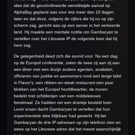
idee dat de gecoördineerde wereldwijde aanval op
AlphaBay gepland was voor iets meer dan 10 dagen
later en dat deze, volgens de cijfers die hij nu op zijn
scherm zag, gericht was op een server in het verkeerde
land. Hij maakte een mentale notitie om Gambaryan te
vertellen over het Litouwse IP de volgende keer dat hij
hem zag.
De gelegenheid deed zich die avond voor. Na een dag
op de Europol conferentie, zaten de twee zij aan zij aan
een diner met een dozijn andere agenten, analisten,
officieren van justitie en aannemers rond een lange tafel
in Flavor's, een ribben-en-steak restaurant een paar
blokken van het Europol hoofdkwartier, de muren
bedekt met schilderijen van een middeleeuws
feestmaal. Ze hadden net een drankje besteld toen
Levin eraan dacht Gambaryan te vertellen dat hun
experimentele idee blijkbaar had gewerkt. Hij liet
Gambaryan de drie IP-adressen op zijn telefoon zien en
wees op het Litouwse adres dat het meest waarschijnlijk