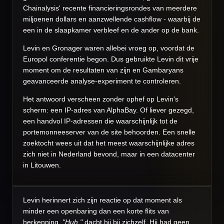
Chainalysis' recente financieringsrondes van meerdere
miljoenen dollars en aanzwellende cashflow - waarbij de
een in de slaapkamer verbleef en de ander op de bank.
Levin en Gronager waren allebei vroeg op, voordat de
Europol conferentie begon. Dus gebruikte Levin dit vrije
moment om de resultaten van zijn en Gambaryans
geavanceerde analyse-experiment te controleren.
Het antwoord verscheen zonder ophef op Levin's
scherm: een IP-adres van AlphaBay. Of liever gezegd,
een handvol IP-adressen die waarschijnlijk tot de
portemonneeserver van de site behoorden. Een snelle
zoektocht wees uit dat het meest waarschijnlijke adres
zich niet in Nederland bevond, maar in een datacenter
in Litouwen.
Levin herinnert zich zijn reactie op dat moment als
minder een openbaring dan een korte flits van
herkenning.
"Huh,"
dacht hij bij zichzelf. Hij had geen