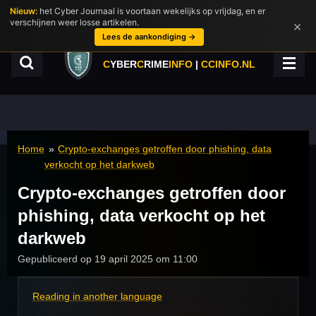
Nieuw:
het Cyber Journaal is voortaan wekelijks op vrijdag, en er
Ga
verschijnen weer losse artikelen.
×
direct
Lees de aankondiging →
naar
de
C
YBER
C
RIME
INFO
|
CCINFO.NL
hoofdinhoud
Home
»
Crypto-exchanges getroffen door phishing, data
verkocht op het darkweb
Crypto-exchanges getroffen door
phishing, data verkocht op het
darkweb
Gepubliceerd op 19 april 2025 om 11:00
Reading in another language