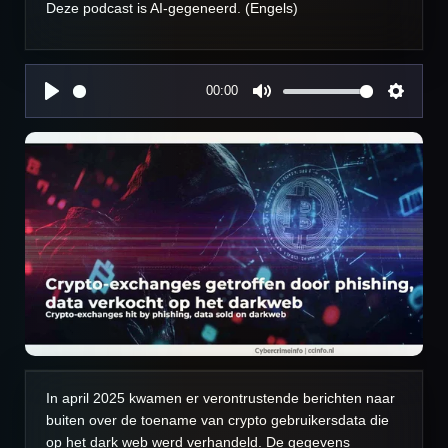
Deze podcast is AI-gegeneerd. (Engels)
00:00
P
M
S
l
u
e
a
t
t
y
e
t
i
n
g
s
In april 2025 kwamen er verontrustende berichten naar
buiten over de toename van crypto gebruikersdata die
op het dark web werd verhandeld. De gegevens