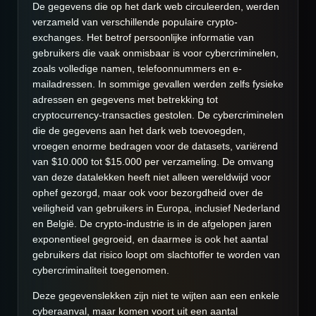
De gegevens die op het dark web circuleerden, werden
verzameld van verschillende populaire crypto-
exchanges. Het betrof persoonlijke informatie van
gebruikers die vaak onmisbaar is voor cybercriminelen,
zoals volledige namen, telefoonnummers en e-
mailadressen. In sommige gevallen werden zelfs fysieke
adressen en gegevens met betrekking tot
cryptocurrency-transacties gestolen. De cybercriminelen
die de gegevens aan het dark web toevoegden,
vroegen enorme bedragen voor de datasets, variërend
van $10.000 tot $15.000 per verzameling. De omvang
van deze datalekken heeft niet alleen wereldwijd voor
ophef gezorgd, maar ook voor bezorgdheid over de
veiligheid van gebruikers in Europa, inclusief Nederland
en België. De crypto-industrie is in de afgelopen jaren
exponentieel gegroeid, en daarmee is ook het aantal
gebruikers dat risico loopt om slachtoffer te worden van
cybercriminaliteit toegenomen.
Deze gegevenslekken zijn niet te wijten aan een enkele
cyberaanval, maar komen voort uit een aantal