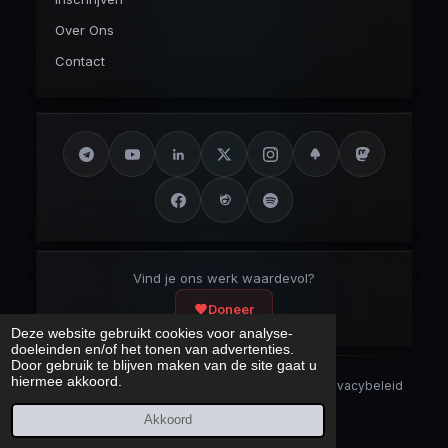
Over Ons
Contact
Vind je ons werk waardevol?
Doneer
Deze website gebruikt cookies voor analyse-
doeleinden en/of het tonen van advertenties.
Door gebruik te blijven maken van de site gaat u
hiermee akkoord.
Security Disclaimer
Security.txt
AI Bot Disclaimer
Privacybeleid
Cookieverklaring
Sitemap
Akkoord
Laatst bijgewerkt:
7 augustus 2026
© 2017 – 2026 Cybercrimeinfo