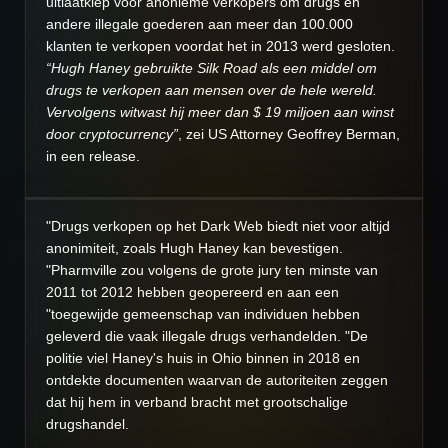
uitlaatklep voor anonieme verkopers om drugs en
andere illegale goederen aan meer dan 100.000
klanten te verkopen voordat het in 2013 werd gesloten.
“Hugh Haney gebruikte Silk Road als een middel om
drugs te verkopen aan mensen over de hele wereld.
Vervolgens witwast hij meer dan $ 19 miljoen aan winst
door cryptocurrency”
, zei US Attorney Geoffrey Berman,
in een release.
"Drugs verkopen op het Dark Web biedt niet voor altijd
anonimiteit, zoals Hugh Haney kan bevestigen.
"Pharmville zou volgens de grote jury ten minste van
2011 tot 2012 hebben geopereerd en aan een
"toegewijde gemeenschap van individuen hebben
geleverd die vaak illegale drugs verhandelden. "De
politie viel Haney's huis in Ohio binnen in 2018 en
ontdekte documenten waarvan de autoriteiten zeggen
dat hij hem in verband bracht met grootschalige
drugshandel.