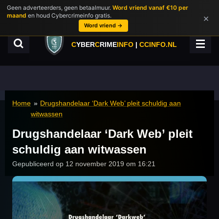
Geen adverteerders, geen betaalmuur.
Word vriend vanaf €10 per
Ga
maand
en houd Cybercrimeinfo gratis.
×
direct
Word vriend →
naar
de
C
YBER
C
RIME
INFO
|
CCINFO.NL
hoofdinhoud
Home
»
Drugshandelaar ‘Dark Web’ pleit schuldig aan
witwassen
Drugshandelaar ‘Dark Web’ pleit
schuldig aan witwassen
Gepubliceerd op 12 november 2019 om 16:21