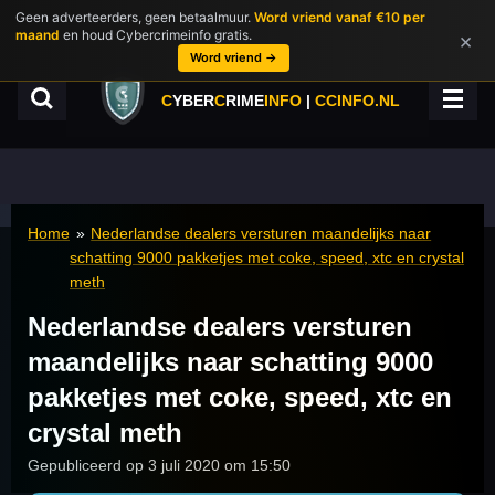
Geen adverteerders, geen betaalmuur.
Word vriend vanaf €10 per
Ga
maand
en houd Cybercrimeinfo gratis.
×
direct
Word vriend →
naar
de
C
YBER
C
RIME
INFO
|
CCINFO.NL
hoofdinhoud
Home
»
Nederlandse dealers versturen maandelijks naar
schatting 9000 pakketjes met coke, speed, xtc en crystal
meth
Nederlandse dealers versturen
maandelijks naar schatting 9000
pakketjes met coke, speed, xtc en
crystal meth
Gepubliceerd op 3 juli 2020 om 15:50