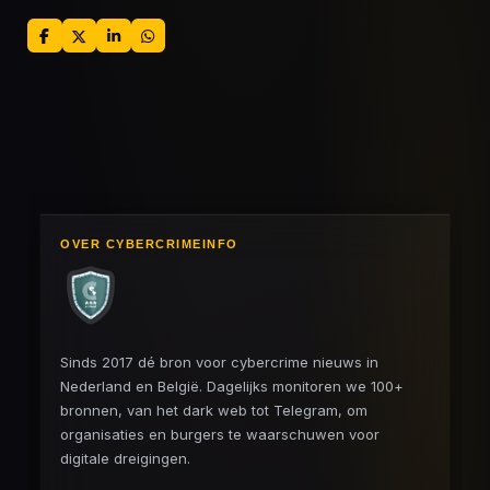
D
D
S
D
e
e
h
e
l
e
a
l
e
l
r
e
n
e
n
OVER CYBERCRIMEINFO
Sinds 2017 dé bron voor cybercrime nieuws in
Nederland en België. Dagelijks monitoren we 100+
bronnen, van het dark web tot Telegram, om
organisaties en burgers te waarschuwen voor
digitale dreigingen.