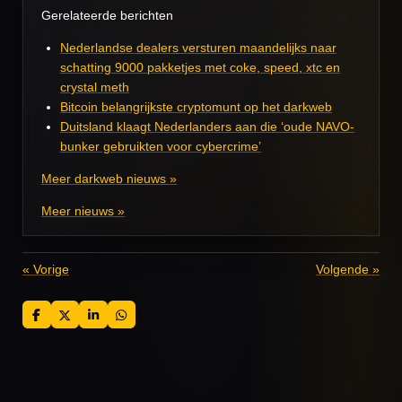
Gerelateerde berichten
Nederlandse dealers versturen maandelijks naar
schatting 9000 pakketjes met coke, speed, xtc en
crystal meth
Bitcoin belangrijkste cryptomunt op het darkweb
Duitsland klaagt Nederlanders aan die ‘oude NAVO-
bunker gebruikten voor cybercrime’
Meer darkweb nieuws »
Meer nieuws »
«
Vorige
Volgende
»
D
D
S
D
e
e
h
e
l
e
a
l
e
l
r
e
n
e
n