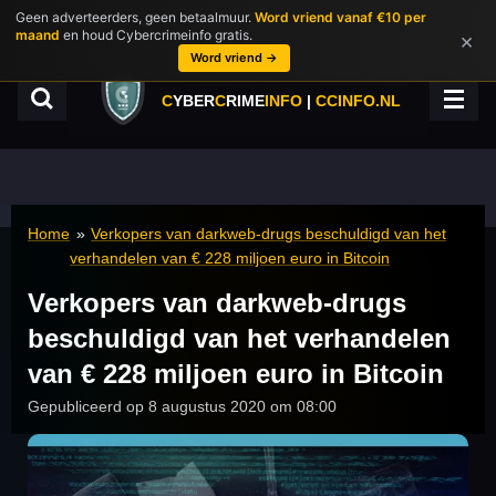
Geen adverteerders, geen betaalmuur.
Word vriend vanaf €10 per
Ga
maand
en houd Cybercrimeinfo gratis.
×
direct
Word vriend →
naar
de
C
YBER
C
RIME
INFO
|
CCINFO.NL
hoofdinhoud
Home
»
Verkopers van darkweb-drugs beschuldigd van het
verhandelen van € 228 miljoen euro in Bitcoin
Verkopers van darkweb-drugs
beschuldigd van het verhandelen
van € 228 miljoen euro in Bitcoin
Gepubliceerd op 8 augustus 2020 om 08:00