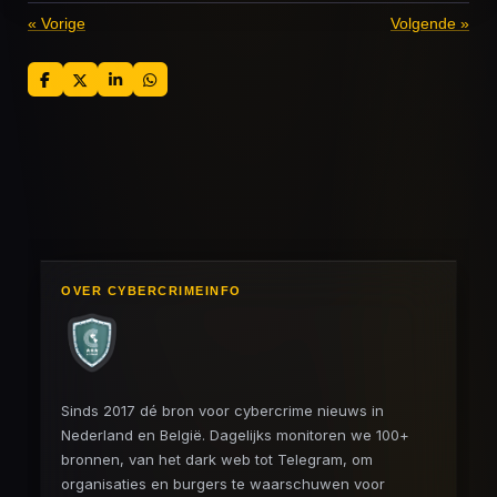
«
Vorige
Volgende
»
D
D
S
D
e
e
h
e
l
e
a
l
e
l
r
e
n
e
n
OVER CYBERCRIMEINFO
Sinds 2017 dé bron voor cybercrime nieuws in
Nederland en België. Dagelijks monitoren we 100+
bronnen, van het dark web tot Telegram, om
organisaties en burgers te waarschuwen voor