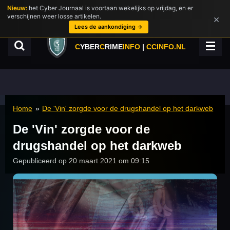
Nieuw:
het Cyber Journaal is voortaan wekelijks op vrijdag, en er
Ga
verschijnen weer losse artikelen.
×
direct
Lees de aankondiging →
naar
de
C
YBER
C
RIME
INFO
|
CCINFO.NL
hoofdinhoud
Home
»
De 'Vin' zorgde voor de drugshandel op het darkweb
De 'Vin' zorgde voor de
drugshandel op het darkweb
Gepubliceerd op 20 maart 2021 om 09:15