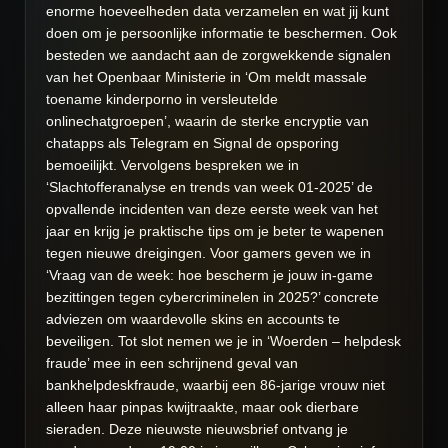
enorme hoeveelheden data verzamelen en wat jij kunt
doen om je persoonlijke informatie te beschermen. Ook
besteden we aandacht aan de zorgwekkende signalen
van het Openbaar Ministerie in ‘Om meldt massale
toename kinderporno in versleutelde
onlinechatgroepen’, waarin de sterke encryptie van
chatapps als Telegram en Signal de opsporing
bemoeilijkt. Vervolgens bespreken we in
‘Slachtofferanalyse en trends van week 01-2025’ de
opvallende incidenten van deze eerste week van het
jaar en krijg je praktische tips om je beter te wapenen
tegen nieuwe dreigingen. Voor gamers geven we in
‘Vraag van de week: hoe bescherm je jouw in-game
bezittingen tegen cybercriminelen in 2025?’ concrete
adviezen om waardevolle skins en accounts te
beveiligen. Tot slot nemen we je in ‘Woerden – helpdesk
fraude’ mee in een schrijnend geval van
bankhelpdeskfraude, waarbij een 86-jarige vrouw niet
alleen haar pinpas kwijtraakte, maar ook dierbare
sieraden. Deze nieuwste nieuwsbrief ontvang je