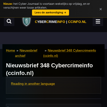
Nieuw:
het Cyber Journaal is voortaan wekelijks op vrijdag, en er
Ga
verschijnen weer losse artikelen.
×
direct
Lees de aankondiging →
naar
de
C
YBER
C
RIME
INFO
|
CCINFO.NL
hoofdinhoud
Home
»
Nieuwsbrief
»
Nieuwsbrief 348 Cybercrimeinfo
archief
(ccinfo.nl)
Nieuwsbrief 348 Cybercrimeinfo
(ccinfo.nl)
Reading in another language