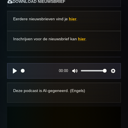
DOWNLOAD NIEUWSBRIEF
Eerdere nieuwsbrieven vind je
hier
.
Inschrijven voor de nieuwsbrief kan
hier
.
00:00
P
M
S
l
u
e
a
t
t
Deze podcast is AI-gegeneerd. (Engels)
y
e
t
i
n
g
s