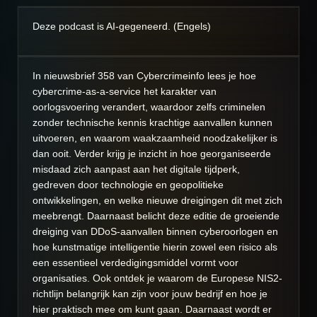
l
u
e
a
t
t
Deze podcast is AI-gegeneerd. (Engels)
y
e
t
i
n
In nieuwsbrief 358 van Cybercrimeinfo lees je hoe
g
cybercrime-as-a-service het karakter van
s
oorlogsvoering verandert, waardoor zelfs criminelen
zonder technische kennis krachtige aanvallen kunnen
uitvoeren, en waarom waakzaamheid noodzakelijker is
dan ooit. Verder krijg je inzicht in hoe georganiseerde
misdaad zich aanpast aan het digitale tijdperk,
gedreven door technologie en geopolitieke
ontwikkelingen, en welke nieuwe dreigingen dit met zich
meebrengt. Daarnaast belicht deze editie de groeiende
dreiging van DDoS-aanvallen binnen cyberoorlogen en
hoe kunstmatige intelligentie hierin zowel een risico als
een essentieel verdedigingsmiddel vormt voor
organisaties. Ook ontdek je waarom de Europese NIS2-
richtlijn belangrijk kan zijn voor jouw bedrijf en hoe je
hier praktisch mee om kunt gaan. Daarnaast wordt er