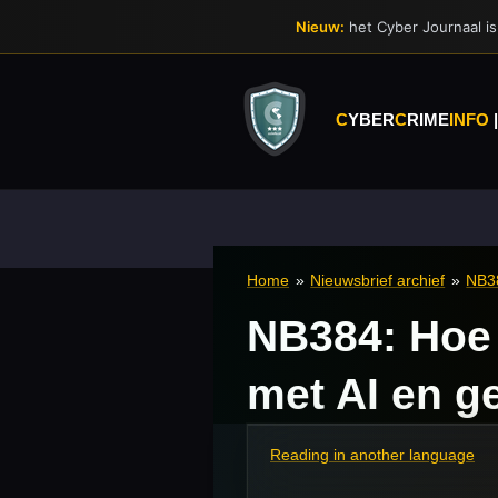
Ga
Nieuw:
het Cyber Journaal is 
direct
naar
de
hoofdinhoud
C
YBER
C
RIME
INFO
Home
»
Nieuwsbrief archief
»
NB38
NB384: Hoe 
met AI en g
Reading in another language