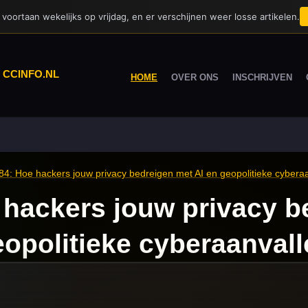
voortaan wekelijks op vrijdag, en er verschijnen weer losse artikelen.
|
CCINFO.NL
HOME
OVER ONS
INSCHRIJVEN
4: Hoe hackers jouw privacy bedreigen met AI en geopolitieke cybera
hackers jouw privacy b
eopolitieke cyberaanval