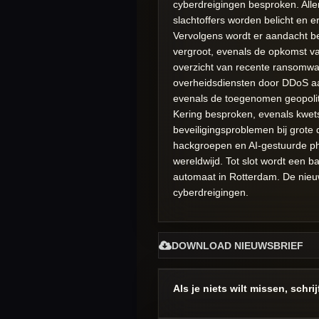
cyberdreigingen besproken. Alle
slachtoffers worden belicht en e
Vervolgens wordt er aandacht b
vergroot, evenals de opkomst v
overzicht van recente ransomwar
overheidsdiensten door DDoS a
evenals de toegenomen geopoliti
Kering besproken, evenals kwet
beveiligingsproblemen bij grote
hackgroepen en AI-gestuurde ph
wereldwijd. Tot slot wordt een 
automaat in Rotterdam. De nieuw
cyberdreigingen.
DOWNLOAD NIEUWSBRIEF
Als je niets wilt missen, schri