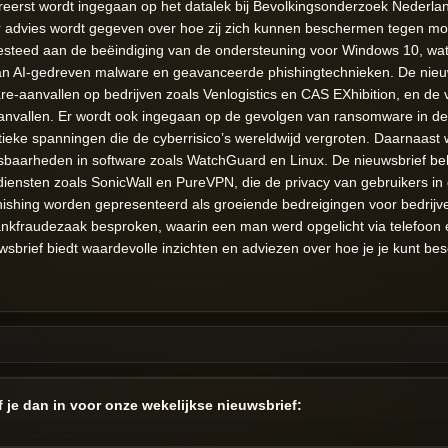
reerst wordt ingegaan op het datalek bij Bevolkingsonderzoek Nederla
r advies wordt gegeven over hoe zij zich kunnen beschermen tegen mogel
esteed aan de beëindiging van de ondersteuning voor Windows 10, wat
an AI-gedreven malware en geavanceerde phishingtechnieken. De nieu
e-aanvallen op bedrijven zoals Venlogistics en CAS EXhibition, en de 
anvallen. Er wordt ook ingegaan op de gevolgen van ransomware in d
eke spanningen die de cyberrisico’s wereldwijd vergroten. Daarnaast 
sbaarheden in software zoals WatchGuard en Linux. De nieuwsbrief be
 diensten zoals SonicWall en PureVPN, die de privacy van gebruikers i
ishing worden gepresenteerd als groeiende bedreigingen voor bedrijv
bankfraudezaak besproken, waarin een man werd opgelicht via telefoon 
sbrief biedt waardevolle inzichten en adviezen over hoe je je kunt b
jf je dan in voor onze wekelijkse nieuwsbrief: