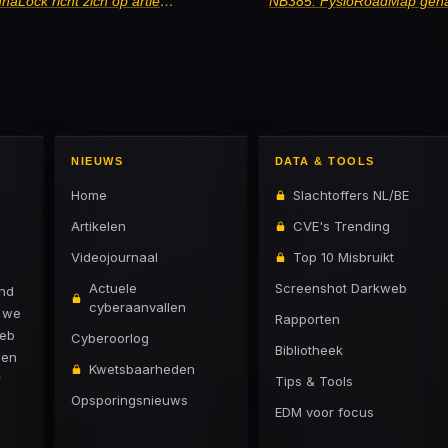
NB383: AI steelt cryptosleutels, LunaLock richt zich op artiesten en bedrijven kampen met ernstige kwetsbaarheden
NIEUWS
DATA & TOOLS
Home
Slachtoffers NL/BE
Artikelen
CVE's Trending
Videojournaal
Top 10 Misbruikt
Actuele
Screenshot Darkweb
and
cyberaanvallen
n we
Rapporten
web
Cyberoorlog
Bibliotheek
 en
Kwetsbaarheden
r
Tips & Tools
Opsporingsnieuws
EDM voor focus