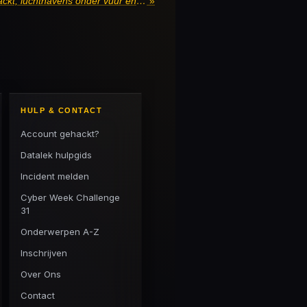
NB385: FysioRoadMap gehackt, luchthavens onder vuur en de spionagezaak van twee tieners
»
HULP & CONTACT
Account gehackt?
Datalek hulpgids
Incident melden
Cyber Week Challenge
31
Onderwerpen A-Z
Inschrijven
Over Ons
Contact