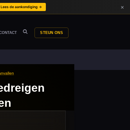
×
Lees de aankondiging →
CONTACT
STEUN ONS
anvallen
edreigen
len