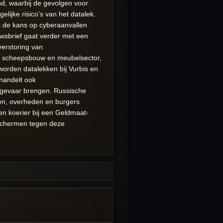
nd, waarbij de gevolgen voor
ijke risico’s van het datalek.
 de kans op cyberaanvallen
wsbrief gaat verder met een
verstoring van
e scheepsbouw en meubelsector,
worden datalekken bij Vurbis en
handelt ook
n gevaar brengen. Russische
en, overheden en burgers
en koerier bij een Geldmaat-
eschermen tegen deze