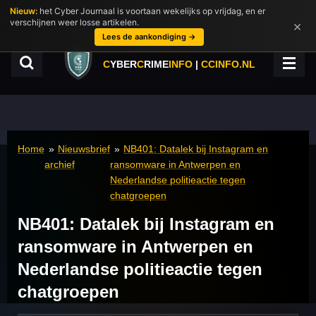
Nieuw:
het Cyber Journaal is voortaan wekelijks op vrijdag, en er
Ga
verschijnen weer losse artikelen.
×
direct
Lees de aankondiging →
naar
de
C
YBER
C
RIME
INFO
|
CCINFO.NL
hoofdinhoud
Home
»
Nieuwsbrief
»
NB401: Datalek bij Instagram en
archief
ransomware in Antwerpen en
Nederlandse politieactie tegen
chatgroepen
NB401: Datalek bij Instagram en
ransomware in Antwerpen en
Nederlandse politieactie tegen
chatgroepen