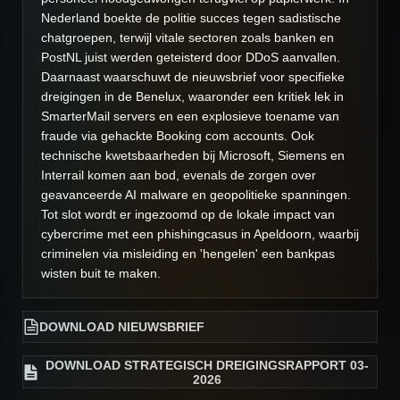
Nederland boekte de politie succes tegen sadistische
chatgroepen, terwijl vitale sectoren zoals banken en
PostNL juist werden geteisterd door DDoS aanvallen.
Daarnaast waarschuwt de nieuwsbrief voor specifieke
dreigingen in de Benelux, waaronder een kritiek lek in
SmarterMail servers en een explosieve toename van
fraude via gehackte Booking com accounts. Ook
technische kwetsbaarheden bij Microsoft, Siemens en
Interrail komen aan bod, evenals de zorgen over
geavanceerde AI malware en geopolitieke spanningen.
Tot slot wordt er ingezoomd op de lokale impact van
cybercrime met een phishingcasus in Apeldoorn, waarbij
criminelen via misleiding en 'hengelen' een bankpas
wisten buit te maken.
DOWNLOAD NIEUWSBRIEF
DOWNLOAD STRATEGISCH DREIGINGSRAPPORT 03-
2026