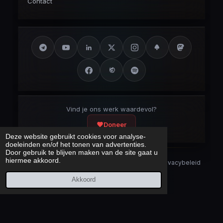
Contact
Vind je ons werk waardevol?
Doneer
Deze website gebruikt cookies voor analyse-
doeleinden en/of het tonen van advertenties.
Door gebruik te blijven maken van de site gaat u
hiermee akkoord.
Security Disclaimer
Security.txt
AI Bot Disclaimer
Privacybeleid
Cookieverklaring
Sitemap
Akkoord
Laatst bijgewerkt:
8 augustus 2026
© 2017 – 2026 Cybercrimeinfo