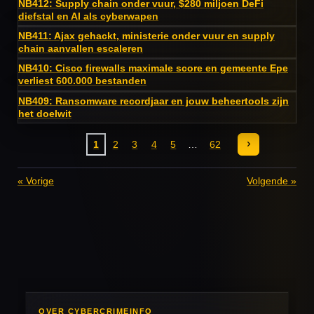
NB412: Supply chain onder vuur, $280 miljoen DeFi
diefstal en AI als cyberwapen
NB411: Ajax gehackt, ministerie onder vuur en supply
chain aanvallen escaleren
NB410: Cisco firewalls maximale score en gemeente Epe
verliest 600.000 bestanden
NB409: Ransomware recordjaar en jouw beheertools zijn
het doelwit
1
2
3
4
5
62
«
Vorige
Volgende
»
OVER CYBERCRIMEINFO